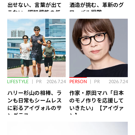
出せない、言葉が出て
酒造が挑む、革新のグ
こない…認知機能の低
ローバル戦略
下を救う、脳のインナ
ーケアとは
LIFESTYLE
PR
2026.7.24
PERSON
PR
2026.7.24
ハリー杉山の相棒、ラ
作家・原田マハ「日本
ンも日常もシームレス
のモノ作りを応援して
に彩るアイヴォルのサ
いきたい」【アイヴァ
ングラス
ン】