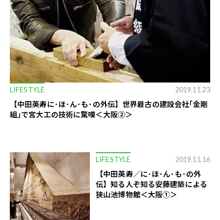
LIFESTYLE
2019.11.23
【中田英寿に･ほ･ん･も･の外伝】世界最古の建設会社｢金剛
組｣で宮大工の技術に驚嘆＜大阪②＞
LIFESTYLE
2019.11.16
【中田英寿／に･ほ･ん･も･の外
伝】知る人ぞ知る安藤建築による
狭山池博物館＜大阪①＞