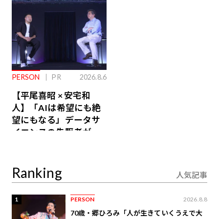
PERSON
PR
2026.8.6
【平尾喜昭 × 安宅和
人】「AIは希望にも絶
望にもなる」データサ
イエンスの先駆者が語
り合うAI時代の意思決
定
Ranking
人気記事
1
PERSON
2026.8.8
70歳・郷ひろみ「人が生きていくうえで大