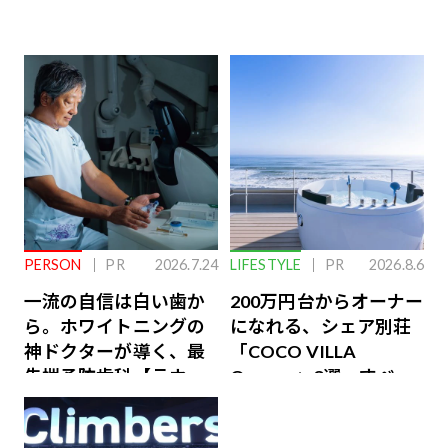
PERSON
PR
2026.7.24
LIFESTYLE
PR
2026.8.6
一流の自信は白い歯か
200万円台からオーナー
ら。ホワイトニングの
になれる、シェア別荘
神ドクターが導く、最
「COCO VILLA
先端予防歯科【ラウン
Owners」3選。すべて
ジ会員特典あり】
が絶景、収益も得られ
るその仕組みとは