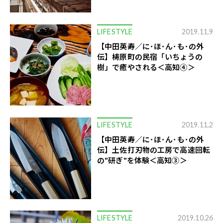
LIFESTYLE
2019.11.9
【中田英寿／に･ほ･ん･も･の外
伝】梼原町の民宿「いちょうの
樹」で癒やされる＜高知④＞
LIFESTYLE
2019.11.2
【中田英寿／に･ほ･ん･も･の外
伝】土佐打刃物の工房で高速回転
の"研ぎ"を体験＜高知③＞
LIFESTYLE
2019.10.26