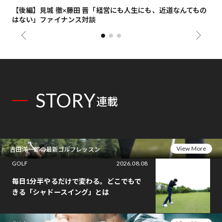
【後編】見城 徹×藤田 晋「経営にも人生にも、近道なんてもの
【
はない」ファイナンス対談
総
STORY
連載
View More
吉田洋一郎の最新ゴルフレッスン
GOLF
2026.08.08
毎日1分半やるだけで変わる。どこでもで
きる「シャドースイング」とは