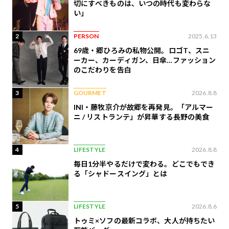
切にすべきものは、いつの時代も変わらな
い」
2
PERSON
2025.6.13
69歳・郷ひろみの私物公開。ロゴT、スニ
ーカー、カーディガン、日傘…ファッション
のこだわりを告白
3
GOURMET
2026.8.8
INI・藤牧京介が故郷を再発見。「アルマー
ニ / リストランテ」が昇華する長野の美食
4
LIFESTYLE
2026.8.8
毎日1分半やるだけで変わる。どこでもでき
る「シャドースイング」とは
5
LIFESTYLE
2026.8.6
トゥミ×ソフの最新コラボ、大人が持ちたい