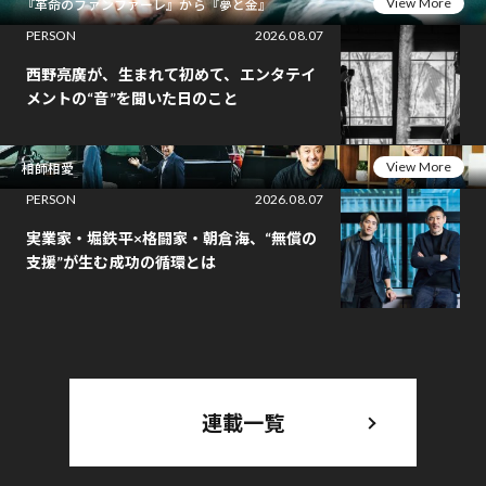
View More
『革命のファンファーレ』から『夢と金』
PERSON
2026.08.07
西野亮廣が、生まれて初めて、エンタテイ
メントの“音”を聞いた日のこと
View More
相師相愛
PERSON
2026.08.07
実業家・堀鉄平×格闘家・朝倉海、“無償の
支援”が生む成功の循環とは
連載一覧