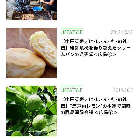
LIFESTYLE
2019.10.12
【中田英寿／に･ほ･ん･も･の外
伝】経営危機を乗り越えたクリー
ムパンの八天堂＜広島④＞
LIFESTYLE
2019.10.5
【中田英寿／に･ほ･ん･も･の外
伝】"瀬戸内レモン"の本家で臨時
の商品開発会議 ＜広島③＞