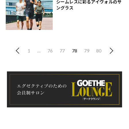
シームレスに彩るアイヴォルのサ
ングラス
1
…
76
77
78
79
80