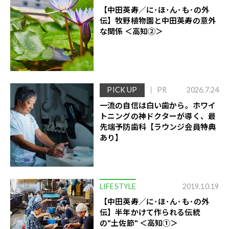
【中田英寿／に･ほ･ん･も･の外
伝】牧野植物園と中田英寿の意外
な関係 ＜高知②＞
PICK UP
PR
2026.7.24
一流の自信は白い歯から。ホワイ
トニングの神ドクターが導く、最
先端予防歯科【ラウンジ会員特典
あり】
LIFESTYLE
2019.10.19
【中田英寿／に･ほ･ん･も･の外
伝】半年かけて作られる伝統
の"土佐節" ＜高知①＞