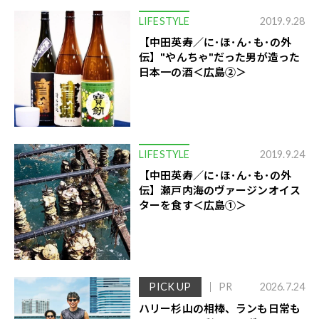
LIFESTYLE
2019.9.28
【中田英寿／に･ほ･ん･も･の外
伝】"やんちゃ"だった男が造った
日本一の酒＜広島②＞
LIFESTYLE
2019.9.24
【中田英寿／に･ほ･ん･も･の外
伝】瀬戸内海のヴァージンオイス
ターを食す＜広島①＞
PICK UP
PR
2026.7.24
ハリー杉山の相棒、ランも日常も