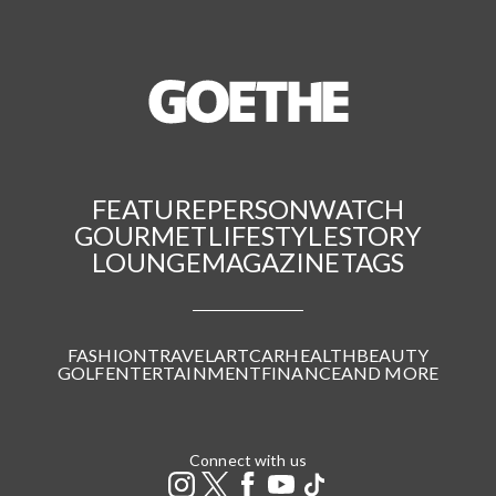
FEATURE
PERSON
WATCH
GOURMET
LIFESTYLE
STORY
LOUNGE
MAGAZINE
TAGS
FASHION
TRAVEL
ART
CAR
HEALTH
BEAUTY
GOLF
ENTERTAINMENT
FINANCE
AND MORE
Connect with us