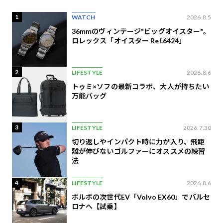
1
WATCH
2026.8.5
36mmのヴィンテージ"ビッグオイスター"。
ロレックス「オイスター Ref.6424」
2
LIFESTYLE
2026.8.6
トゥミ×ソフの最新コラボ、大人が持ちたい
万能バッグ
3
LIFESTYLE
2026.7.30
切り返しやインパクト時に力が入り、飛距
離が伸びないゴルファーにオススメの練習
法
4
LIFESTYLE
2026.8.6
ボルボの次世代EV「Volvo EX60」でバルセ
ロナへ【試乗】