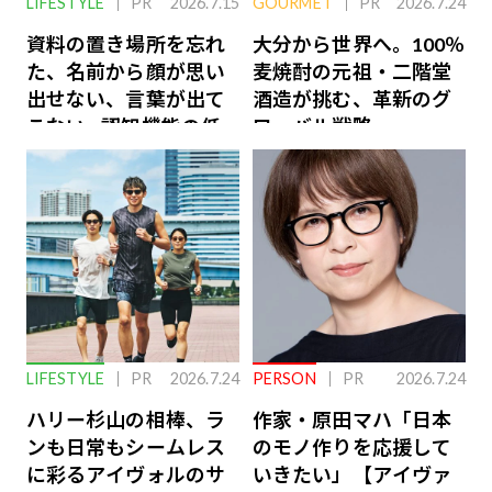
LIFESTYLE
PR
2026.7.15
GOURMET
PR
2026.7.24
資料の置き場所を忘れ
大分から世界へ。100％
た、名前から顔が思い
麦焼酎の元祖・二階堂
出せない、言葉が出て
酒造が挑む、革新のグ
こない…認知機能の低
ローバル戦略
下を救う、脳のインナ
ーケアとは
LIFESTYLE
PR
2026.7.24
PERSON
PR
2026.7.24
ハリー杉山の相棒、ラ
作家・原田マハ「日本
ンも日常もシームレス
のモノ作りを応援して
に彩るアイヴォルのサ
いきたい」【アイヴァ