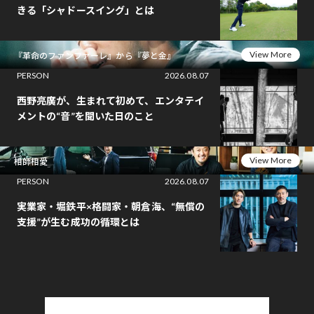
きる「シャドースイング」とは
View More
『革命のファンファーレ』から『夢と金』
PERSON
2026.08.07
西野亮廣が、生まれて初めて、エンタテイ
メントの“音”を聞いた日のこと
View More
相師相愛
PERSON
2026.08.07
実業家・堀鉄平×格闘家・朝倉海、“無償の
支援”が生む成功の循環とは