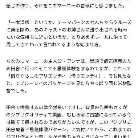
感じの作り、それをこのマーニーの冒頭にも感じました。
「一本道感」というか、テーマパークのなんちゃらクルーズ
に乗る際の、あのキャストのお姉さんに送り出される時み
たいな気持ちに近いというか、とりあえずレールに沿って一
周してきてねって言われてるような始まり方。
ちなみにマーニーの主人公・アンナは、冒頭で病気療養のた
め田舎に行ってそこで不思議体験をするのですが、これって
「借りぐらしのアリエッティ（借りエッティ）」でも見たな
と、でブルーレイのパッケージを見たらやっぱり同じ米林監
督でした。
田舎で療養するのは全然良いですし、背景の作画もさすが
のジブリクオリティで美麗、むしろ家に缶詰になっている今
は観てて癒されるのでありがたいんですが、この〝ジブリ式
田舎療養不思議体験パターン〟に気付いてから、これまでの
ジブリ作品と比較しながら観ちゃうようになってしまいまし