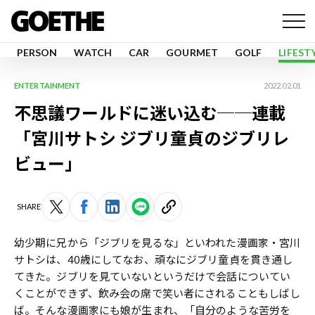
PERSON
WATCH
CAR
GOURMET
GOLF
LIFEST
ENTERTAINMENT
2022.02.01
不思議ワールドに迷い込む──連載
「宮川サトシ ジブリ童貞のジブリレ
ビュー」
SHARE
幼少期に兄から「ジブリを見るな」といわれた漫画家・宮川
サトシは、40歳にしてなお、頑なにジブリ童貞を貫き通し
てきた。ジブリを見ていないというだけで会話についてい
くことができず、飲み会の席で笑い者にされることもしばし
ば。そんな漫画家にも娘が生まれ、「自分のような苦労を