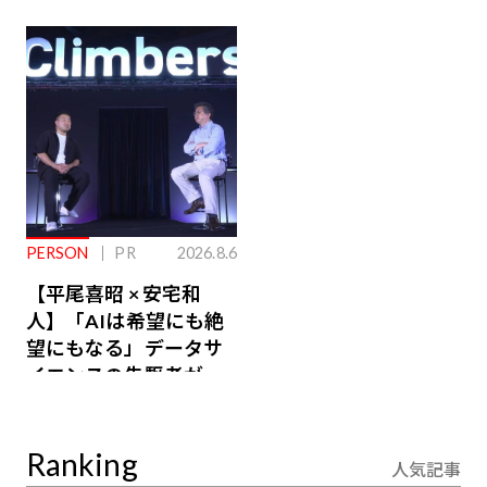
先端予防歯科【ラウン
Owners」3選。すべて
ジ会員特典あり】
が絶景、収益も得られ
るその仕組みとは
PERSON
PR
2026.8.6
【平尾喜昭 × 安宅和
人】「AIは希望にも絶
望にもなる」データサ
イエンスの先駆者が語
り合うAI時代の意思決
定
Ranking
人気記事