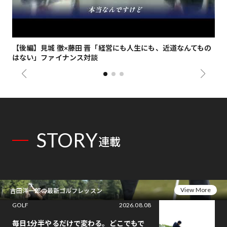
【後編】見城 徹×藤田 晋「経営にも人生にも、近道なんてもの
【
はない」ファイナンス対談
総
STORY
連載
View More
吉田洋一郎の最新ゴルフレッスン
GOLF
2026.08.08
毎日1分半やるだけで変わる。どこでもで