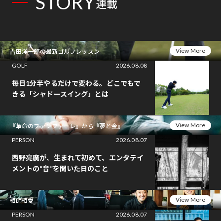
STORY
連載
View More
吉田洋一郎の最新ゴルフレッスン
GOLF
2026.08.08
毎日1分半やるだけで変わる。どこでもで
きる「シャドースイング」とは
View More
『革命のファンファーレ』から『夢と金』
PERSON
2026.08.07
西野亮廣が、生まれて初めて、エンタテイ
メントの“音”を聞いた日のこと
View More
相師相愛
PERSON
2026.08.07