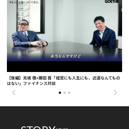
【後編】見城 徹×藤田 晋「経営にも人生にも、近道なんてもの
【
はない」ファイナンス対談
総