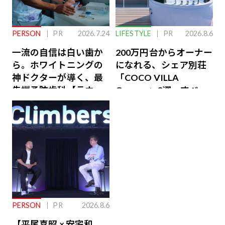
PERSON
PR
2026.7.24
LIFESTYLE
PR
2026.8.6
一流の自信は白い歯か
200万円台からオーナー
ら。ホワイトニングの
になれる、シェア別荘
神ドクターが導く、最
「COCO VILLA
先端予防歯科【ラウン
Owners」3選。すべて
ジ会員特典あり】
が絶景、収益も得られ
るその仕組みとは
PERSON
PR
2026.8.6
【平尾喜昭 × 安宅和