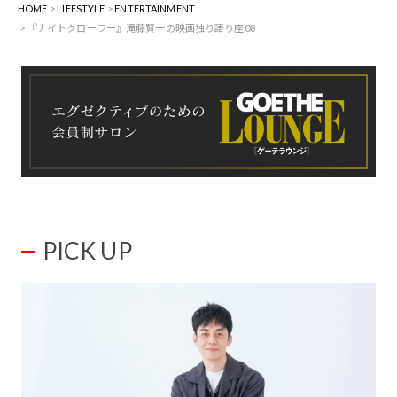
HOME
LIFESTYLE
ENTERTAINMENT
『ナイトクローラー』滝藤賢一の映画独り語り座08
PICK UP