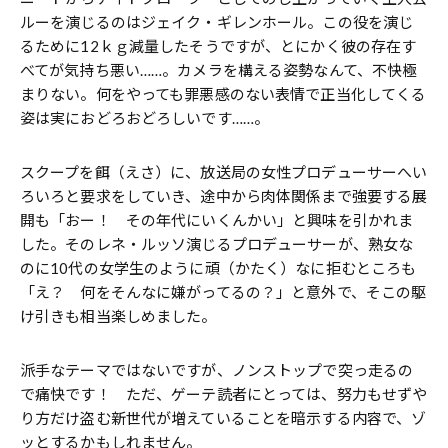
ルーを演じるのはジェイク・ギレンホール。この役を演じ
るために12ｋｇ減量したそうですが、とにかく彼の存在す
べてが気持ち悪い……。カメラを構える姿勢なんて、不快極
まりない。何をやっても罪悪感のない表情で正当化してくる
姿は実におどろおどろしいです……。
スクープを餌（えさ）に、放送局の女性プロデューサーへい
ろいろと要求をしていき、途中から肉体関係まで強要する展
開も「おー！ その年代にいくんかい」と興味を引かれま
した。そのレネ・ルッソ演じるプロデューサーが、熟女な
のに10代の女学生のように頑（かたく）なに拒むところも
「え？ 何をそんなに嫌がってるの？」と意外で、そこの駆
け引きも相当楽しめました。
派手なテーマではないですが、ノンストップで突っ走るの
で痛快です！ ただ、ゲーテ読者にとっては、努力もせずや
り方だけ盗む新世代が増えていることを暗示する内容で、ゾ
ッとするかもしれません。