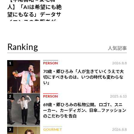
人】「AIは希望にも絶
望にもなる」データサ
イエンスの先駆者が語
り合うAI時代の意思決
定
Ranking
人気記事
1
PERSON
2026.8.8
70歳・郷ひろみ「人が生きていくうえで大
切にすべきものは、いつの時代も変わらな
い」
2
PERSON
2025.6.13
69歳・郷ひろみの私物公開。ロゴT、スニ
ーカー、カーディガン、日傘…ファッション
のこだわりを告白
3
GOURMET
2026.8.8