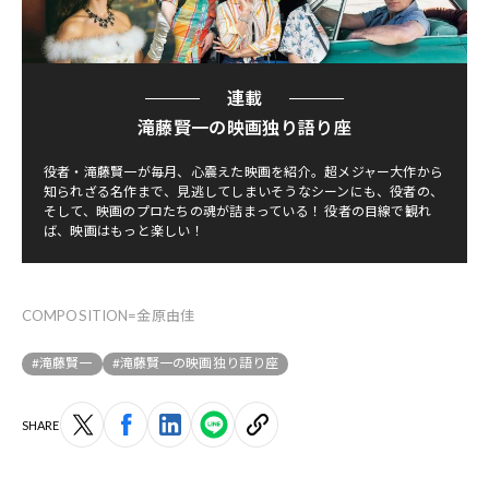
連載
滝藤賢一の映画独り語り座
役者・滝藤賢一が毎月、心震えた映画を紹介。超メジャー大作から
知られざる名作まで、見逃してしまいそうなシーンにも、役者の、
そして、映画のプロたちの魂が詰まっている！ 役者の目線で観れ
ば、映画はもっと楽しい！
COMPOSITION=金原由佳
#滝藤賢一
#滝藤賢一の映画独り語り座
SHARE