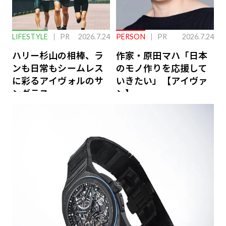
LIFESTYLE
PR
2026.7.24
PERSON
PR
2026.7.24
ハリー杉山の相棒、ラ
作家・原田マハ「日本
ンも日常もシームレス
のモノ作りを応援して
に彩るアイヴォルのサ
いきたい」【アイヴァ
ングラス
ン】