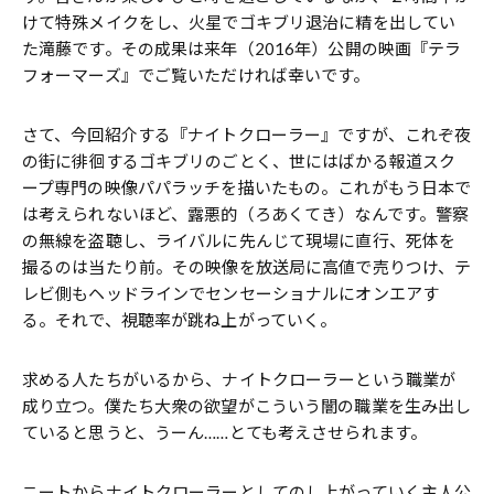
けて特殊メイクをし、火星でゴキブリ退治に精を出してい
た滝藤です。その成果は来年（2016年）公開の映画『テラ
フォーマーズ』でご覧いただければ幸いです。
さて、今回紹介する『ナイトクローラー』ですが、これぞ夜
の街に徘徊するゴキブリのごとく、世にはばかる報道スク
ープ専門の映像パパラッチを描いたもの。これがもう日本で
は考えられないほど、露悪的（ろあくてき）なんです。警察
の無線を盗聴し、ライバルに先んじて現場に直行、死体を
撮るのは当たり前。その映像を放送局に高値で売りつけ、テ
レビ側もヘッドラインでセンセーショナルにオンエアす
る。それで、視聴率が跳ね上がっていく。
求める人たちがいるから、ナイトクローラーという職業が
成り立つ。僕たち大衆の欲望がこういう闇の職業を生み出し
ていると思うと、うーん……とても考えさせられます。
ニートからナイトクローラーとしてのし上がっていく主人公