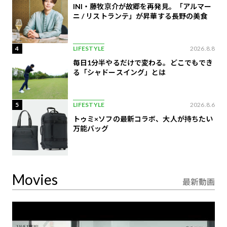
INI・藤牧京介が故郷を再発見。「アルマー
ニ / リストランテ」が昇華する長野の美食
4
LIFESTYLE
2026.8.8
毎日1分半やるだけで変わる。どこでもでき
る「シャドースイング」とは
5
LIFESTYLE
2026.8.6
トゥミ×ソフの最新コラボ、大人が持ちたい
万能バッグ
Movies
最新動画