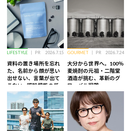
LIFESTYLE
PR
2026.7.15
GOURMET
PR
2026.7.24
資料の置き場所を忘れ
大分から世界へ。100％
た、名前から顔が思い
麦焼酎の元祖・二階堂
出せない、言葉が出て
酒造が挑む、革新のグ
こない…認知機能の低
ローバル戦略
下を救う、脳のインナ
ーケアとは