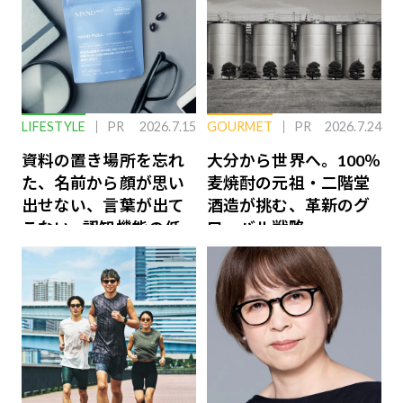
LIFESTYLE
PR
2026.7.15
GOURMET
PR
2026.7.24
資料の置き場所を忘れ
大分から世界へ。100％
た、名前から顔が思い
麦焼酎の元祖・二階堂
出せない、言葉が出て
酒造が挑む、革新のグ
こない…認知機能の低
ローバル戦略
下を救う、脳のインナ
ーケアとは