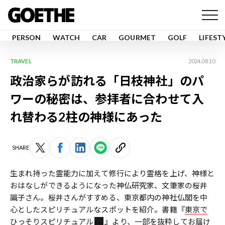
PERSON
WATCH
CAR
GOURMET
GOLF
LIFEST
TRAVEL
2024.08.10
政治家らが訪れる「日枝神社」のパ
ワーの秘密は、参拝者に合わせて入
れ替わる2柱の神様にあった
SHARE
生まれ持った霊能力に加えて修行により霊格を上げ、神様と
おはなしができるようになった神仏研究家、文筆家の桜井
識子さん。桜井さんがすすめる、東京都内の神社仏閣を中
心としたスピリチュアルなスポットを紹介。書籍『
東京で
ひっそりスピリチュアル
』より、一部を抜粋してお届け