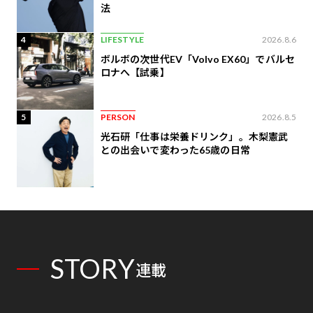
法
4
LIFESTYLE
2026.8.6
ボルボの次世代EV「Volvo EX60」でバルセ
ロナへ【試乗】
5
PERSON
2026.8.5
光石研「仕事は栄養ドリンク」。木梨憲武
との出会いで変わった65歳の日常
STORY
連載