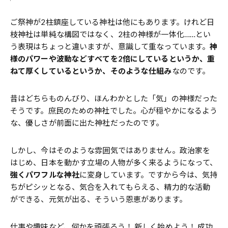
ご祭神が2柱鎮座している神社は他にもあります。けれど日
枝神社は単純な構図ではなく、2柱の神様が一体化……とい
う表現はちょっと違いますが、意識して重なっています。
神
様のパワーや波動などすべてを2倍にしているというか、重
ねて厚くしているというか、そのような仕組み
なのです。
昔はどちらものんびり、ほんわかとした「気」の神様だった
そうです。庶民のための神社でした。心が穏やかになるよう
な、優しさが前面に出た神社だったのです。
しかし、今はそのような雰囲気ではありません。政治家を
はじめ、日本を動かす立場の人物が多く来るようになって、
強くパワフルな神社
に変身しています。ですから今は、気持
ちがピシッとなる、気合を入れてもらえる、精力的な活動
ができる、元気が出る、そういう恩恵があります。
仕事や趣味など、何かを頑張ろう！ 新しく始めよう！ 成功