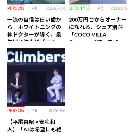
PERSON
PR
2026.7.24
LIFESTYLE
PR
2026.8.6
一流の自信は白い歯か
200万円台からオーナー
ら。ホワイトニングの
になれる、シェア別荘
神ドクターが導く、最
「COCO VILLA
先端予防歯科【ラウン
Owners」3選。すべて
ジ会員特典あり】
が絶景、収益も得られ
るその仕組みとは
PERSON
PR
2026.8.6
【平尾喜昭 × 安宅和
人】「AIは希望にも絶