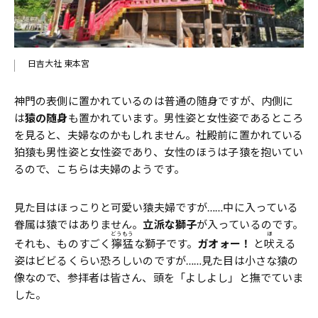
日吉大社 東本宮
神門の表側に置かれているのは普通の随身ですが、内側に
は
猿の随身
も置かれています。男性姿と女性姿であるところ
を見ると、夫婦なのかもしれません。社殿前に置かれている
狛猿も男性姿と女性姿であり、女性のほうは子猿を抱いてい
るので、こちらは夫婦のようです。
見た目はほっこりと可愛い猿夫婦ですが……中に入っている
眷属は猿ではありません。
立派な獅子
が入っているのです。
どう
もう
ほ
それも、ものすごく
獰
猛
な獅子です。
ガオォー！
と
吠
える
姿はビビるくらい恐ろしいのですが……見た目は小さな猿の
像なので、参拝者は皆さん、頭を「よしよし」と撫でていま
した。