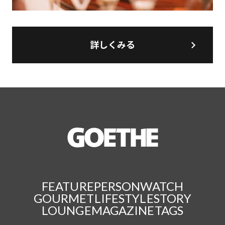
詳しくみる
FEATURE
PERSON
WATCH
GOURMET
LIFESTYLE
STORY
LOUNGE
MAGAZINE
TAGS