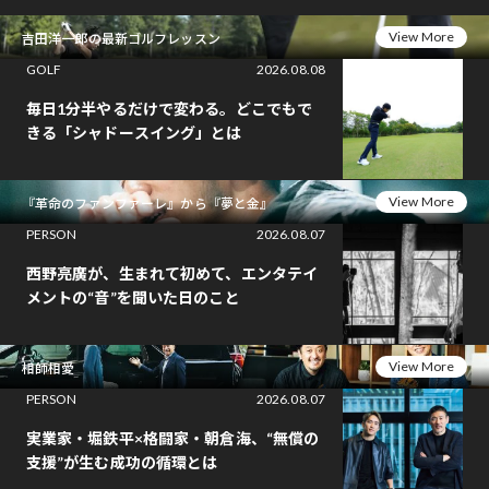
View More
吉田洋一郎の最新ゴルフレッスン
GOLF
2026.08.08
毎日1分半やるだけで変わる。どこでもで
きる「シャドースイング」とは
View More
『革命のファンファーレ』から『夢と金』
PERSON
2026.08.07
西野亮廣が、生まれて初めて、エンタテイ
メントの“音”を聞いた日のこと
View More
相師相愛
PERSON
2026.08.07
実業家・堀鉄平×格闘家・朝倉海、“無償の
支援”が生む成功の循環とは