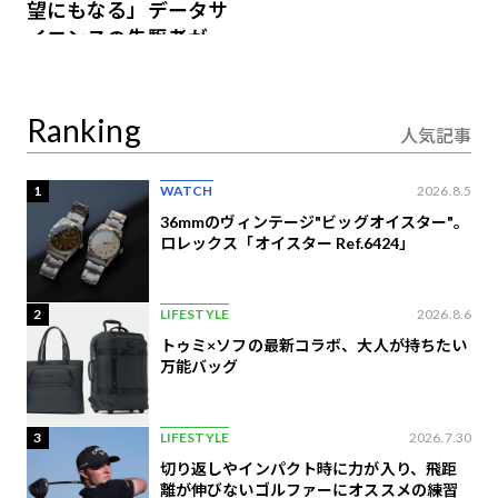
望にもなる」データサ
イエンスの先駆者が語
り合うAI時代の意思決
定
Ranking
人気記事
1
WATCH
2026.8.5
36mmのヴィンテージ"ビッグオイスター"。
ロレックス「オイスター Ref.6424」
2
LIFESTYLE
2026.8.6
トゥミ×ソフの最新コラボ、大人が持ちたい
万能バッグ
3
LIFESTYLE
2026.7.30
切り返しやインパクト時に力が入り、飛距
離が伸びないゴルファーにオススメの練習