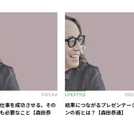
歌舞伎俳優・尾上右近が休息を過
前列ホテル「UMITO 熱海 別邸」
E
2021.4.6
LIFESTYLE
2021
仕事を成功させる。その
結果につながるプレゼンテー
も必要なこと【森田恭
ンの術とは？【森田恭通】