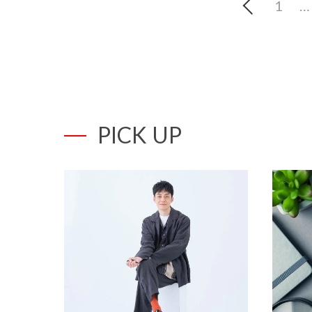
1
…
PICK UP