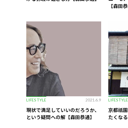
【森田恭
LIFESTYLE
2021.6.9
LIFESTYL
現状で満足していいのだろうか、
京都祇園
という疑問への解【森田恭通】
たくなる「