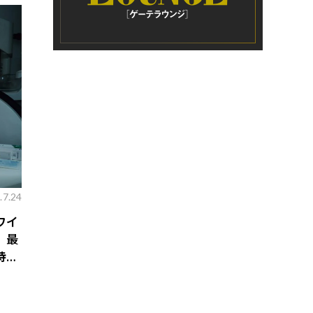
.7.24
ワイ
、最
特典