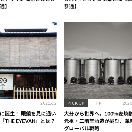
通】
恭通】
E
2021.6.2
PICK UP
PR
2026
に誕生！ 眼鏡を見に通い
大分から世界へ。100％麦焼
THE EYEVAN」とは？
元祖・二階堂酒造が挑む、革
グローバル戦略