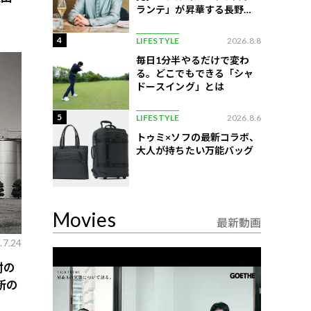
ランテ」が昇華する長野の
美食
4
LIFESTYLE
2026.8.8
毎日1分半やるだけで変わ
る。どこでもできる「シャ
ドースイング」とは
5
LIFESTYLE
2026.8.6
トゥミ×ソフの最新コラボ、
大人が持ちたい万能バッグ
Movies
最新動画
.7.24
酎の
新の