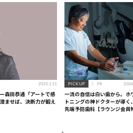
E
2021.1.11
PICK UP
PR
2026
ー森田恭通「アートで感
一流の自信は白い歯から。ホ
澄ませば、決断力が鍛え
トニングの神ドクターが導く
先端予防歯科【ラウンジ会員
あり】