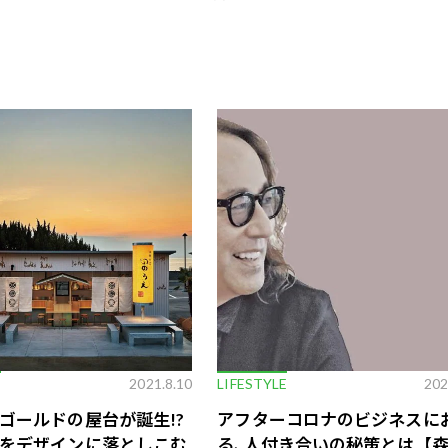
E
2021.8.10
LIFESTYLE
202
ゴールドの屋台が誕生!?
アフターコロナのビジネスに
をデザインに落としこむ
る､人付き合いの秘策とは【