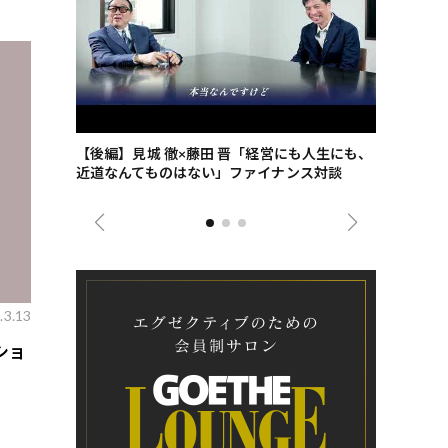
ごした、海最
【後編】見城 徹×藤田 晋「経営にも人生にも、
【ゲーテ9
近道なんてものはない」ファイナンス対談
ンタビュー
ジネス戦略
.3.13
ショ