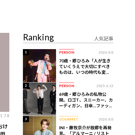
Ranking
人気記事
1
PERSON
2026.8.8
70歳・郷ひろみ「人が生き
ていくうえで大切にすべき
ものは、いつの時代も変わ
らない」
2
PERSON
2025.6.13
69歳・郷ひろみの私物公
開。ロゴT、スニーカー、カ
ーディガン、日傘…ファッシ
ョンのこだわりを告白
1.7.8
3
GOURMET
2026.8.8
おけ
INI・藤牧京介が故郷を再発
見。「アルマーニ / リスト
森田