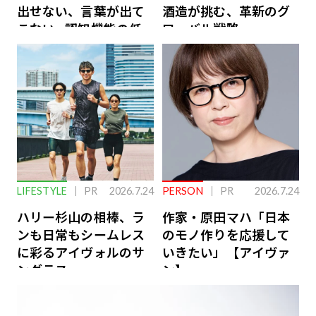
出せない、言葉が出て
酒造が挑む、革新のグ
こない…認知機能の低
ローバル戦略
下を救う、脳のインナ
ーケアとは
LIFESTYLE
PR
2026.7.24
PERSON
PR
2026.7.24
ハリー杉山の相棒、ラ
作家・原田マハ「日本
ンも日常もシームレス
のモノ作りを応援して
に彩るアイヴォルのサ
いきたい」【アイヴァ
ングラス
ン】