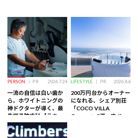
PERSON
PR
2026.7.24
LIFESTYLE
PR
2026.8.6
一流の自信は白い歯か
200万円台からオーナー
ら。ホワイトニングの
になれる、シェア別荘
神ドクターが導く、最
「COCO VILLA
先端予防歯科【ラウン
Owners」3選。すべて
ジ会員特典あり】
が絶景、収益も得られ
るその仕組みとは