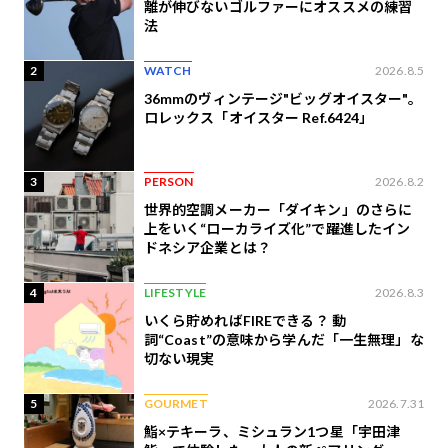
離が伸びないゴルファーにオススメの練習
法
2
WATCH
2026.8.5
36mmのヴィンテージ"ビッグオイスター"。
ロレックス「オイスター Ref.6424」
3
PERSON
2026.8.2
世界的空調メーカー「ダイキン」のさらに
上をいく“ローカライズ化”で躍進したイン
ドネシア企業とは？
4
LIFESTYLE
2026.8.3
いくら貯めればFIREできる？ 動
詞“Coast”の意味から学んだ「一生無理」な
切ない現実
5
GOURMET
2026.7.31
鮨×テキーラ、ミシュラン1つ星「宇田津