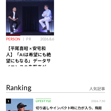
PERSON
PR
2026.8.6
【平尾喜昭 × 安宅和
人】「AIは希望にも絶
望にもなる」データサ
イエンスの先駆者が語
り合うAI時代の意思決
定
Ranking
人気記事
1
LIFESTYLE
2026.7.30
切り返しやインパクト時に力が入り、飛距