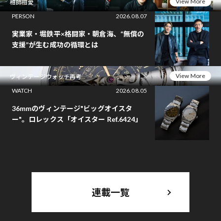
View More
相師相愛
PERSON
2026.08.07
実業家・堀鉄平×格闘家・朝倉海、“無償の
支援”が生む成功の循環とは
View More
ヴィンテージウォッチ再考
WATCH
2026.08.05
36mmのヴィンテージ"ビッグオイスタ
ー"。ロレックス「オイスター Ref.6424」
連載一覧