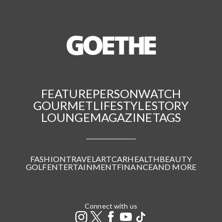
FEATURE
PERSON
WATCH
GOURMET
LIFESTYLE
STORY
LOUNGE
MAGAZINE
TAGS
FASHION
TRAVEL
ART
CAR
HEALTH
BEAUTY
GOLF
ENTERTAINMENT
FINANCE
AND MORE
Connect with us