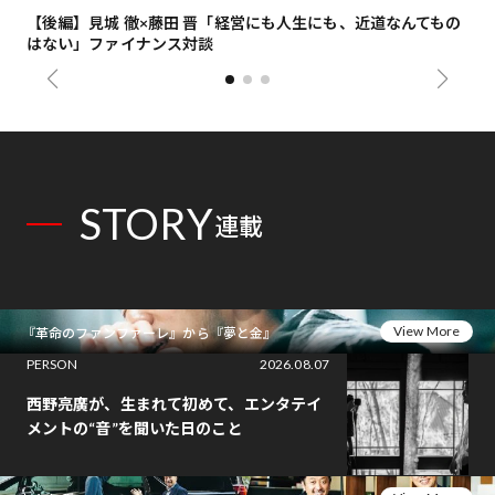
【後編】見城 徹×藤田 晋「経営にも人生にも、近道なんてもの
【
はない」ファイナンス対談
総
STORY
連載
View More
『革命のファンファーレ』から『夢と金』
PERSON
2026.08.07
西野亮廣が、生まれて初めて、エンタテイ
メントの“音”を聞いた日のこと