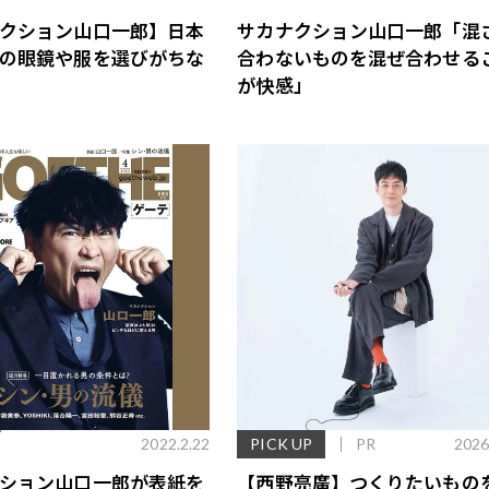
クション山口一郎】日本
サカナクション山口一郎「混
の眼鏡や服を選びがちな
合わないものを混ぜ合わせる
が快感」
E
2022.2.22
PICK UP
PR
2026
ション山口一郎が表紙を
【西野亮廣】つくりたいもの