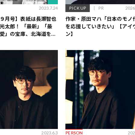
E
2023.7.24
PICK UP
PR
2026
９月号】表紙は長瀬智也
作家・原田マハ「日本のモノ
光太郎！ 「最新」「最
を応援していきたい」【アイ
愛」の宝庫、北海道を大
ン】
歌舞伎俳優・尾上右近が休息を過
前列ホテル「UMITO 熱海 別邸」
2023.6.3
PERSON
202