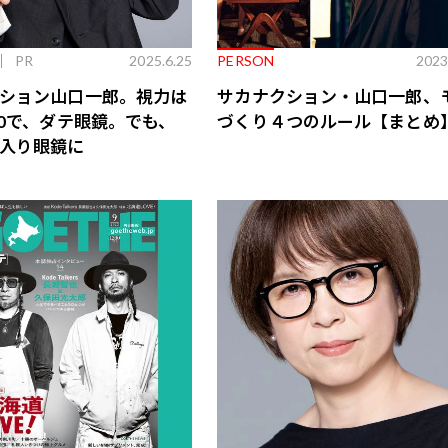
PR
2025.6.25
PERSON
2023
ション山口一郎。視力は
サカナクション・山口一郎、
.0で、ダテ眼鏡。でも、
づくり４つのルール【まとめ
入り眼鏡に