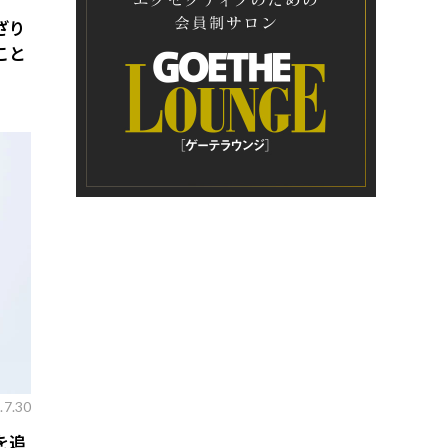
ざり
こと
.7.30
を追