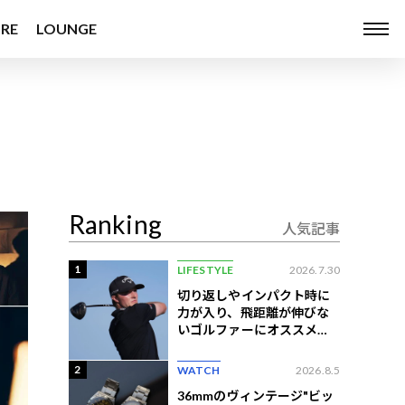
RE
LOUNGE
Ranking
人気記事
1
LIFESTYLE
2026.7.30
切り返しやインパクト時に
力が入り、飛距離が伸びな
いゴルファーにオススメの
練習法
2
WATCH
2026.8.5
36mmのヴィンテージ"ビッ