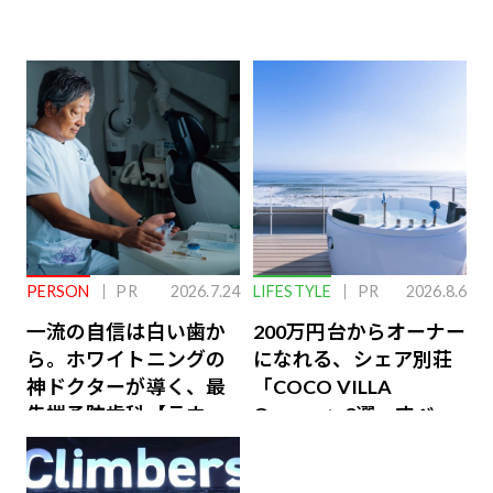
PERSON
PR
2026.7.24
LIFESTYLE
PR
2026.8.6
一流の自信は白い歯か
200万円台からオーナー
ら。ホワイトニングの
になれる、シェア別荘
神ドクターが導く、最
「COCO VILLA
先端予防歯科【ラウン
Owners」3選。すべて
ジ会員特典あり】
が絶景、収益も得られ
るその仕組みとは