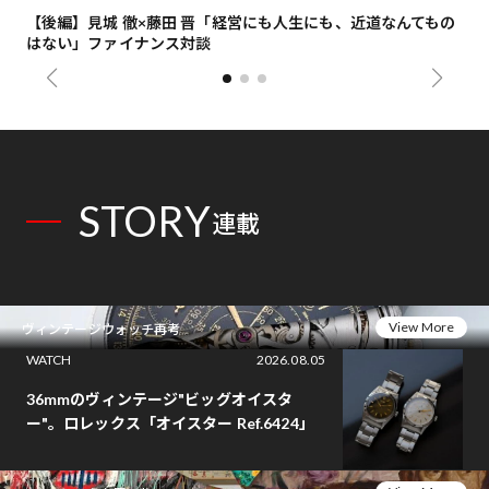
【後編】見城 徹×藤田 晋「経営にも人生にも、近道なんてもの
【
はない」ファイナンス対談
総
STORY
連載
View More
ヴィンテージウォッチ再考
WATCH
2026.08.05
36mmのヴィンテージ"ビッグオイスタ
ー"。ロレックス「オイスター Ref.6424」