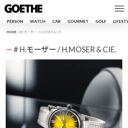
PERSON
WATCH
CAR
GOURMET
GOLF
LIFEST
HOME
#H.モーザー / H.MOSER & CIE.
# H.モーザー / H.MOSER & CIE.