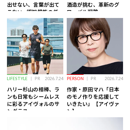
出せない、言葉が出て
酒造が挑む、革新のグ
こない…認知機能の低
ローバル戦略
下を救う、脳のインナ
ーケアとは
LIFESTYLE
PR
2026.7.24
PERSON
PR
2026.7.24
ハリー杉山の相棒、ラ
作家・原田マハ「日本
ンも日常もシームレス
のモノ作りを応援して
に彩るアイヴォルのサ
いきたい」【アイヴァ
ングラス
ン】