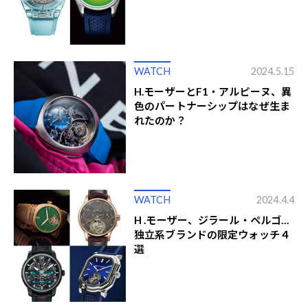
WATCH
2024.5.15
H.モーザーとF1・アルピーヌ、異
色のパートナーシップはなぜ生ま
れたのか？
WATCH
2024.4.4
H .モーザー、ジラール・ペルゴ…
独立系ブランドの限定ウォッチ４
選