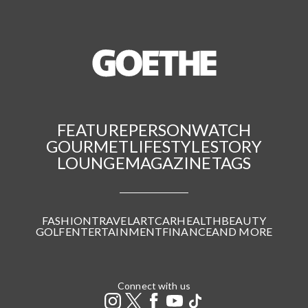
FEATURE
PERSON
WATCH
GOURMET
LIFESTYLE
STORY
LOUNGE
MAGAZINE
TAGS
FASHION
TRAVEL
ART
CAR
HEALTH
BEAUTY
GOLF
ENTERTAINMENT
FINANCE
AND MORE
Connect with us