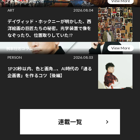
View More
アートというお買い物
ART
2026.08.04
デイヴィッド・ホックニーが明かした、西
洋絵画の巨匠たちの秘密。光学装置で像を
なぞったり、位置取りしていた!?
View More
桝本壮志コラム
PERSON
2026.08.03
1P20秒以内、色と画角…、AI時代の「通る
企画書」を作るコツ【後編】
連載一覧