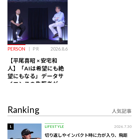
PERSON
PR
2026.8.6
【平尾喜昭 × 安宅和
人】「AIは希望にも絶
望にもなる」データサ
イエンスの先駆者が語
り合うAI時代の意思決
定
Ranking
人気記事
1
LIFESTYLE
2026.7.30
切り返しやインパクト時に力が入り、飛距