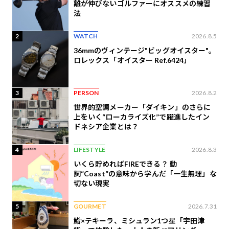
離が伸びないゴルファーにオススメの練習
法
2
WATCH
2026.8.5
36mmのヴィンテージ"ビッグオイスター"。
ロレックス「オイスター Ref.6424」
3
PERSON
2026.8.2
世界的空調メーカー「ダイキン」のさらに
上をいく“ローカライズ化”で躍進したイン
ドネシア企業とは？
4
LIFESTYLE
2026.8.3
いくら貯めればFIREできる？ 動
詞“Coast”の意味から学んだ「一生無理」な
切ない現実
5
GOURMET
2026.7.31
鮨×テキーラ、ミシュラン1つ星「宇田津