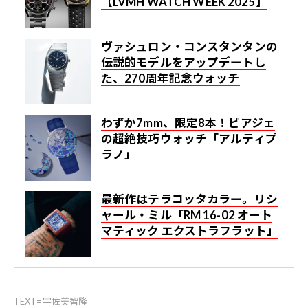
【LVMH WATCH WEEK 2025】
ヴァシュロン・コンスタンタンの
伝説的モデルをアップデートし
た、270周年記念ウォッチ
わずか7mm、限定8本！ピアジェ
の超絶技巧ウォッチ「アルティプ
ラノ」
最新作はテラコッタカラー。リシ
ャール・ミル「RM 16-02 オート
マティック エクストラフラット」
TEXT=宇佐美智隆