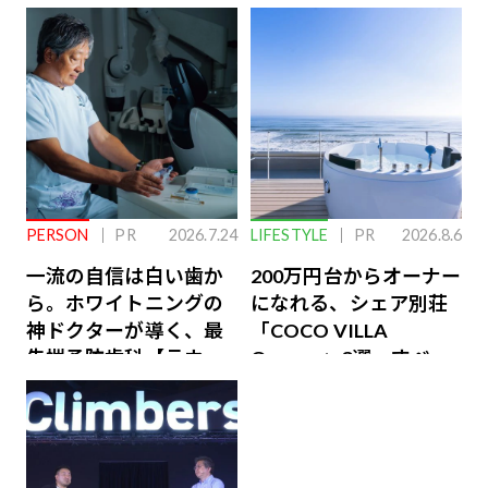
PERSON
PR
2026.7.24
LIFESTYLE
PR
2026.8.6
一流の自信は白い歯か
200万円台からオーナー
ら。ホワイトニングの
になれる、シェア別荘
神ドクターが導く、最
「COCO VILLA
先端予防歯科【ラウン
Owners」3選。すべて
ジ会員特典あり】
が絶景、収益も得られ
るその仕組みとは