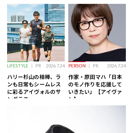
下を救う、脳のインナ
ーケアとは
LIFESTYLE
PR
2026.7.24
PERSON
PR
2026.7.24
ハリー杉山の相棒、ラ
作家・原田マハ「日本
ンも日常もシームレス
のモノ作りを応援して
に彩るアイヴォルのサ
いきたい」【アイヴァ
ングラス
ン】