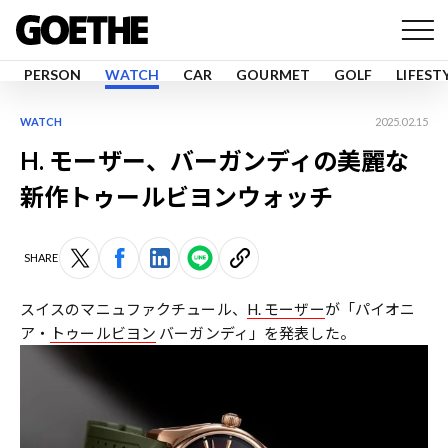
PERSON
WATCH
CAR
GOURMET
GOLF
LIFEST
WATCH
2025.02.15
H. モーザー、バーガンディの美麗な
新作トゥールビヨンウォッチ
SHARE
スイスのマニュファクチュール、
H. モーザー
が「パイオニ
ア・
トゥールビヨン
バーガンディ」を発表した。