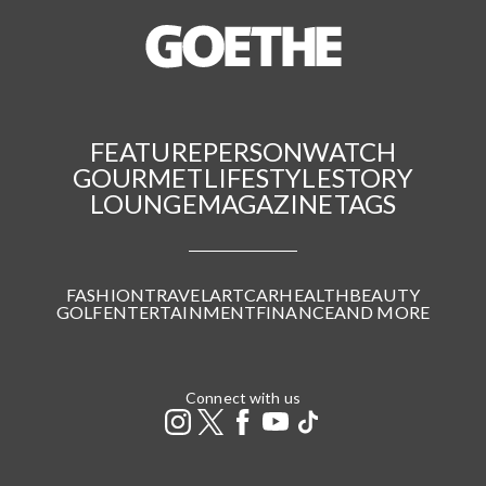
FEATURE
PERSON
WATCH
GOURMET
LIFESTYLE
STORY
LOUNGE
MAGAZINE
TAGS
FASHION
TRAVEL
ART
CAR
HEALTH
BEAUTY
GOLF
ENTERTAINMENT
FINANCE
AND MORE
Connect with us