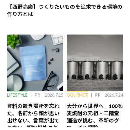
【西野亮廣】つくりたいものを追求できる環境の
作り方とは
LIFESTYLE
PR
2026.7.15
GOURMET
PR
2026.7.24
資料の置き場所を忘れ
大分から世界へ。100％
た、名前から顔が思い
麦焼酎の元祖・二階堂
出せない、言葉が出て
酒造が挑む、革新のグ
こない…認知機能の低
ローバル戦略