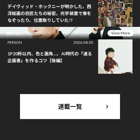
デイヴィッド・ホックニーが明かした、西
洋絵画の巨匠たちの秘密。光学装置で像を
なぞったり、位置取りしていた!?
View More
桝本壮志コラム
PERSON
2026.08.03
1P20秒以内、色と画角…、AI時代の「通る
企画書」を作るコツ【後編】
連載一覧