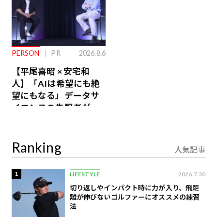
PERSON
PR
2026.8.6
【平尾喜昭 × 安宅和
人】「AIは希望にも絶
望にもなる」データサ
イエンスの先駆者が語
り合うAI時代の意思決
定
Ranking
人気記事
1
LIFESTYLE
2026.7.30
切り返しやインパクト時に力が入り、飛距
離が伸びないゴルファーにオススメの練習
法