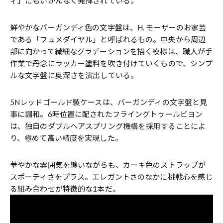
ィ」にもいかんなく発揮されている。
鮮やかなバーガンディ色の文字盤は、H. モーザーのお家芸
である「フュメダイヤル」と呼ばれるもの。中央から周辺
部に向かって繊細なグラデーションを描く模様は、職人が手
作業で丹念にラッカー塗料を吹き付けていくもので、シンプ
ルな文字盤に奥深さを演出している。
5Nレッドゴールド製ケースは、バーガンディの文字盤と見
事に調和。6時位置に配されたフライングトゥールビヨン
は、独自のダブルヘアスプリング機構を採用することによ
り、極めて高い精度を実現した。
華やかな雰囲気を纏いながらも、カーキ色のストラップが
スポーティさをプラス。エレガントさのなかに挑戦心を感じ
る組み合わせが特徴的な1本だ。