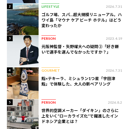
2
LIFESTYLE
2026.7.31
ゴルフ場、スパ…超大規模リニューアル。ハ
ワイ島「マウナ ケア ビーチ ホテル」はどう
変わったか
3
PERSON
2023.4.19
元阪神監督・矢野燿大への疑問②「好き嫌
いで選手を選んでなかったですか？」
4
GOURMET
2026.7.31
鮨×テキーラ、ミシュラン1つ星「宇田津
鮨」で体験した、大人の新ペアリング
5
PERSON
2026.8.2
世界的空調メーカー「ダイキン」のさらに
上をいく“ローカライズ化”で躍進したイン
ドネシア企業とは？