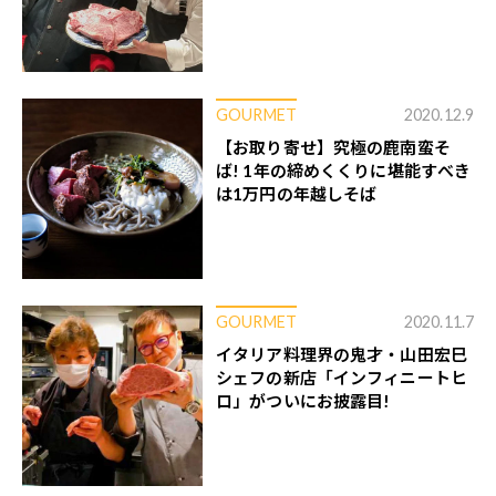
GOURMET
2020.12.9
【お取り寄せ】究極の鹿南蛮そ
ば! 1年の締めくくりに堪能すべき
は1万円の年越しそば
GOURMET
2020.11.7
イタリア料理界の鬼才・山田宏巳
シェフの新店「インフィニートヒ
ロ」がついにお披露目!