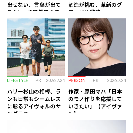
出せない、言葉が出て
酒造が挑む、革新のグ
こない…認知機能の低
ローバル戦略
下を救う、脳のインナ
ーケアとは
LIFESTYLE
PR
2026.7.24
PERSON
PR
2026.7.24
ハリー杉山の相棒、ラ
作家・原田マハ「日本
ンも日常もシームレス
のモノ作りを応援して
に彩るアイヴォルのサ
いきたい」【アイヴァ
ングラス
ン】