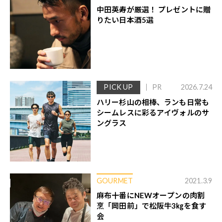
中田英寿が厳選！ プレゼントに贈
りたい日本酒5選
PICK UP
PR
2026.7.24
ハリー杉山の相棒、ランも日常も
シームレスに彩るアイヴォルのサ
ングラス
GOURMET
2021.3.9
麻布十番にNEWオープンの肉割
烹「岡田前」で松阪牛3㎏を食す
会