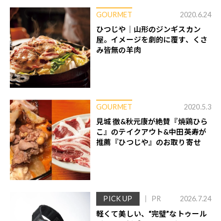
GOURMET
2020.6.24
ひつじや｜山形のジンギスカン
屋。イメージを劇的に覆す、くさ
み皆無の羊肉
GOURMET
2020.5.3
見城 徹&秋元康が絶賛『焼鶏ひら
こ』のテイクアウト&中田英寿が
推薦『ひつじや』のお取り寄せ
PICK UP
PR
2026.7.24
軽くて美しい、“完璧”なトゥール