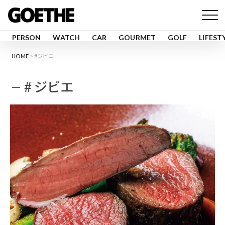
PERSON
WATCH
CAR
GOURMET
GOLF
LIFEST
HOME
#ジビエ
# ジビエ