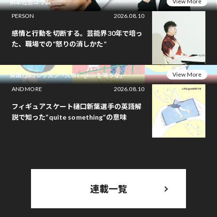
View More
桝本壮志コラム
PERSON
2026.08.10
感情と行動を切断する。芸能界30年で培っ
た、職場での“怒りの消しかた”
View More
英語力0.5レッスン「人のEnglishを笑うな」
AND MORE
2026.08.10
フィギュアスケート樋口新葉選手の英語解
説で知った“quite something”の意味
連載一覧