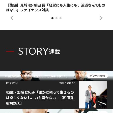
【後編】見城 徹×藤田 晋「経営にも人生にも、近道なんてもの
【
はない」ファイナンス対談
総
STORY
連載
View More
和田秀樹の「医者ではなく、大先輩に聞け！」
PERSON
2026.08.10
82歳・加藤登紀子「誰かに頼って生きるの
は楽しくないし、力も湧かない」【和田秀
樹対談①】