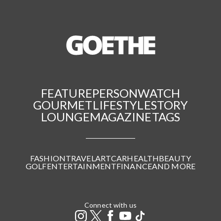
FEATURE
PERSON
WATCH
GOURMET
LIFESTYLE
STORY
LOUNGE
MAGAZINE
TAGS
FASHION
TRAVEL
ART
CAR
HEALTH
BEAUTY
GOLF
ENTERTAINMENT
FINANCE
AND MORE
Connect with us