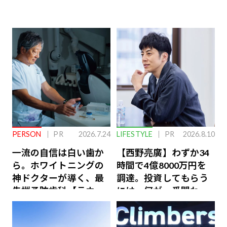
PERSON
PR
2026.7.24
LIFESTYLE
PR
2026.8.10
一流の自信は白い歯か
【西野亮廣】わずか34
ら。ホワイトニングの
時間で4億8000万円を
神ドクターが導く、最
調達。投資してもらう
先端予防歯科【ラウン
には、何が一番問われ
ジ会員特典あり】
るのか