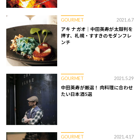
GOURMET
2021.6.7
アキ ナガオ｜中田英寿が太鼓判を
押す、札幌・すすきのモダンフレ
ンチ
GOURMET
2021.5.29
中田英寿が厳選！ 肉料理に合わせ
たい日本酒5選
GOURMET
2021.4.17