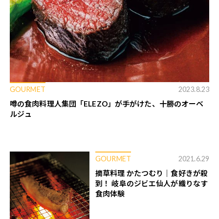
GOURMET
2023.8.23
噂の食肉料理人集団「ELEZO」が手がけた、十勝のオーベ
ルジュ
GOURMET
2021.6.29
摘草料理 かたつむり｜食好きが殺
到！ 岐阜のジビエ仙人が織りなす
食肉体験