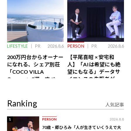
LIFESTYLE
PR
2026.8.6
PERSON
PR
2026.8.6
200万円台からオーナー
【平尾喜昭 × 安宅和
になれる、シェア別荘
人】「AIは希望にも絶
「COCO VILLA
望にもなる」データサ
Owners」3選。すべて
イエンスの先駆者が語
が絶景、収益も得られ
り合うAI時代の意思決
るその仕組みとは
定
Ranking
人気記事
1
PERSON
2026.8.8
70歳・郷ひろみ「人が生きていくうえで大