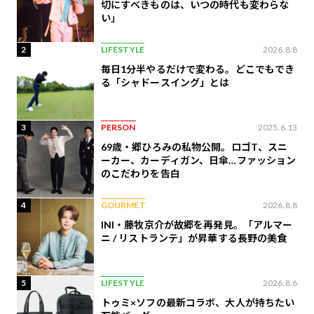
切にすべきものは、いつの時代も変わらな
い」
2
LIFESTYLE
2026.8.8
毎日1分半やるだけで変わる。どこでもでき
る「シャドースイング」とは
3
PERSON
2025.6.13
69歳・郷ひろみの私物公開。ロゴT、スニ
ーカー、カーディガン、日傘…ファッション
のこだわりを告白
4
GOURMET
2026.8.8
INI・藤牧京介が故郷を再発見。「アルマー
ニ / リストランテ」が昇華する長野の美食
5
LIFESTYLE
2026.8.6
トゥミ×ソフの最新コラボ、大人が持ちたい