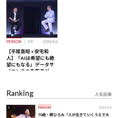
PERSON
PR
2026.8.6
【平尾喜昭 × 安宅和
人】「AIは希望にも絶
望にもなる」データサ
イエンスの先駆者が語
り合うAI時代の意思決
定
Ranking
人気記事
1
PERSON
2026.8.8
70歳・郷ひろみ「人が生きていくうえで大