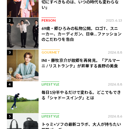
切にすべきものは、いつの時代も変わらな
い」
2
PERSON
2025.6.13
69歳・郷ひろみの私物公開。ロゴT、スニ
ーカー、カーディガン、日傘…ファッション
のこだわりを告白
3
GOURMET
2026.8.8
INI・藤牧京介が故郷を再発見。「アルマー
ニ / リストランテ」が昇華する長野の美食
4
LIFESTYLE
2026.8.8
毎日1分半やるだけで変わる。どこでもでき
る「シャドースイング」とは
5
LIFESTYLE
2026.8.6
トゥミ×ソフの最新コラボ、大人が持ちたい