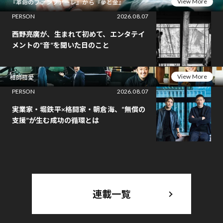
View More
『革命のファンファーレ』から『夢と金』
PERSON
2026.08.07
西野亮廣が、生まれて初めて、エンタテイ
メントの“音”を聞いた日のこと
View More
相師相愛
PERSON
2026.08.07
実業家・堀鉄平×格闘家・朝倉海、“無償の
支援”が生む成功の循環とは
連載一覧