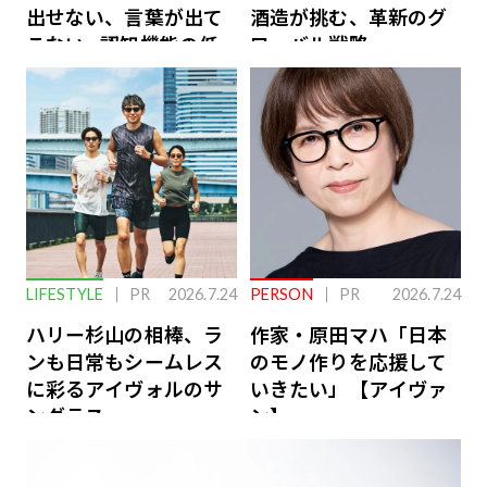
出せない、言葉が出て
酒造が挑む、革新のグ
こない…認知機能の低
ローバル戦略
下を救う、脳のインナ
ーケアとは
LIFESTYLE
PR
2026.7.24
PERSON
PR
2026.7.24
ハリー杉山の相棒、ラ
作家・原田マハ「日本
ンも日常もシームレス
のモノ作りを応援して
に彩るアイヴォルのサ
いきたい」【アイヴァ
ングラス
ン】