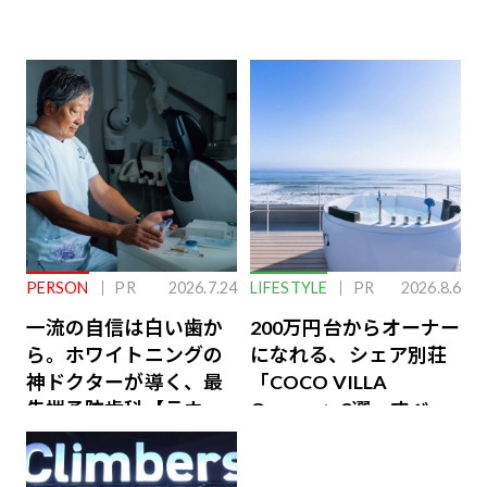
PERSON
PR
2026.7.24
LIFESTYLE
PR
2026.8.6
一流の自信は白い歯か
200万円台からオーナー
ら。ホワイトニングの
になれる、シェア別荘
神ドクターが導く、最
「COCO VILLA
先端予防歯科【ラウン
Owners」3選。すべて
ジ会員特典あり】
が絶景、収益も得られ
るその仕組みとは