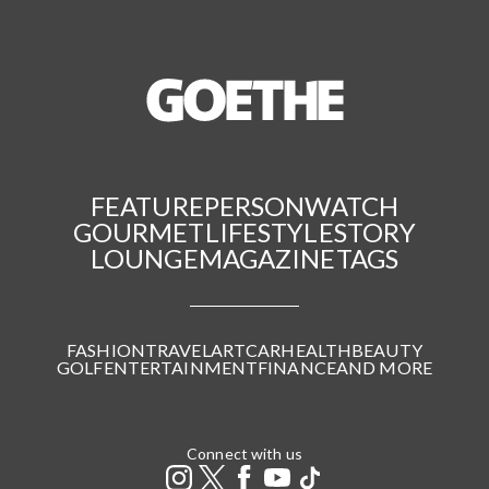
FEATURE
PERSON
WATCH
GOURMET
LIFESTYLE
STORY
LOUNGE
MAGAZINE
TAGS
FASHION
TRAVEL
ART
CAR
HEALTH
BEAUTY
GOLF
ENTERTAINMENT
FINANCE
AND MORE
Connect with us