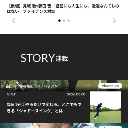
【後編】見城 徹×藤田 晋「経営にも人生にも、近道なんてもの
【
はない」ファイナンス対談
総
STORY
連載
View More
吉田洋一郎の最新ゴルフレッスン
GOLF
2026.08.08
毎日1分半やるだけで変わる。どこでもで
きる「シャドースイング」とは