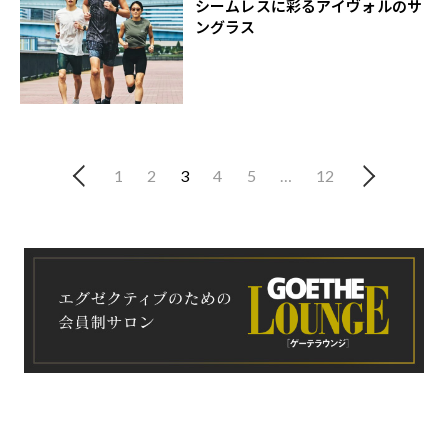
シームレスに彩るアイヴォルのサ
ングラス
1
2
3
4
5
…
12