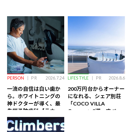
PERSON
PR
2026.7.24
LIFESTYLE
PR
2026.8.6
一流の自信は白い歯か
200万円台からオーナー
ら。ホワイトニングの
になれる、シェア別荘
神ドクターが導く、最
「COCO VILLA
先端予防歯科【ラウン
Owners」3選。すべて
ジ会員特典あり】
が絶景、収益も得られ
るその仕組みとは