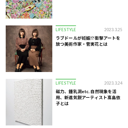
LIFESTYLE
2023.3.25
ラブドールが妊娠!? 衝撃アートを
放つ美術作家・菅実花とは
LIFESTYLE
2023.3.24
磁力、鍾乳洞etc. 自然現象を活
用、新進気鋭アーティスト髙畠依
子とは