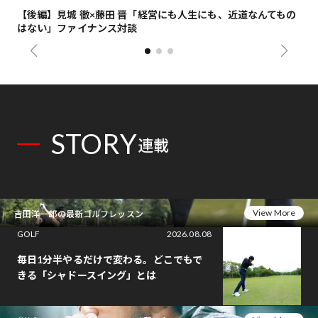
【後編】見城 徹×藤田 晋「経営にも人生にも、近道なんてもの
【
はない」ファイナンス対談
総
STORY
連載
View More
吉田洋一郎の最新ゴルフレッスン
GOLF
2026.08.08
毎日1分半やるだけで変わる。どこでもで
きる「シャドースイング」とは