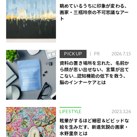
眺めているうちに印象が変わる、
画家・三瓶玲奈の不可思議なアー
ト
PICK UP
PR
2026.7.15
資料の置き場所を忘れた、名前か
ら顔が思い出せない、言葉が出て
こない…認知機能の低下を救う、
脳のインナーケアとは
LIFESTYLE
2023.3.26
眩暈がするほど細密＆ビビッドな
絵を生みだす、新進気鋭の画家・
水野里奈とは