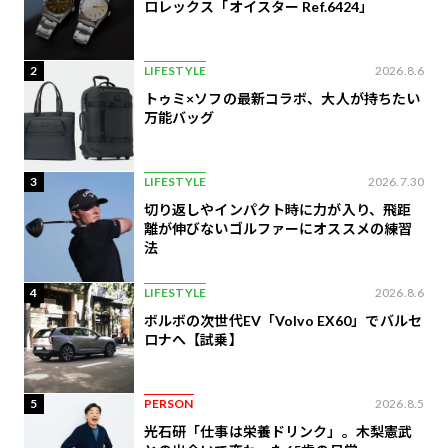
ロレックス「オイスター Ref.6424」
2
LIFESTYLE
2026.8.6
トゥミ×ソフの最新コラボ、大人が持ちたい
万能バッグ
3
LIFESTYLE
2026.7.30
切り返しやインパクト時に力が入り、飛距
離が伸びないゴルファーにオススメの練習
法
4
LIFESTYLE
2026.8.6
ボルボの次世代EV「Volvo EX60」でバルセ
ロナへ【試乗】
5
PERSON
2026.8.5
光石研「仕事は栄養ドリンク」。木梨憲武