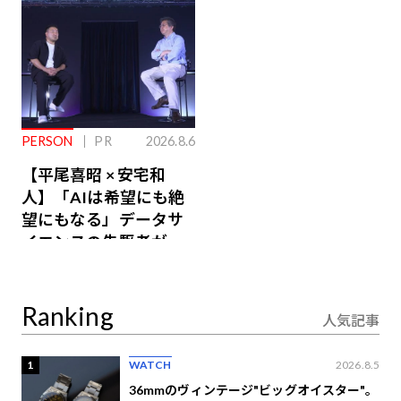
PERSON
PR
2026.8.6
【平尾喜昭 × 安宅和
人】「AIは希望にも絶
望にもなる」データサ
イエンスの先駆者が語
り合うAI時代の意思決
定
Ranking
人気記事
1
WATCH
2026.8.5
36mmのヴィンテージ"ビッグオイスター"。