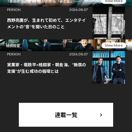
View More
『革命のファンファーレ』から『夢と金』
PERSON
2026.08.07
西野亮廣が、生まれて初めて、エンタテイ
メントの“音”を聞いた日のこと
View More
相師相愛
PERSON
2026.08.07
実業家・堀鉄平×格闘家・朝倉海、“無償の
支援”が生む成功の循環とは
連載一覧