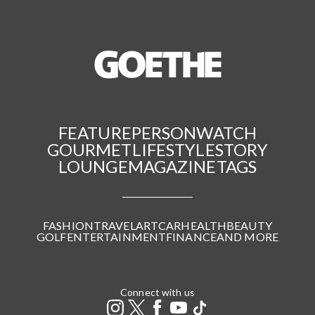
FEATURE
PERSON
WATCH
GOURMET
LIFESTYLE
STORY
LOUNGE
MAGAZINE
TAGS
FASHION
TRAVEL
ART
CAR
HEALTH
BEAUTY
GOLF
ENTERTAINMENT
FINANCE
AND MORE
Connect with us