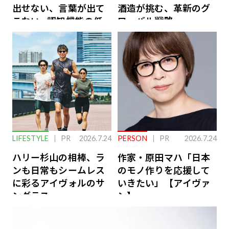
出せない、言葉が出て
酒造が挑む、革新のグ
こない…認知機能の低
ローバル戦略
下を救う、脳のインナ
ーケアとは
LIFESTYLE
PR
2026.7.24
PERSON
PR
2026.7.24
ハリー杉山の相棒、ラ
作家・原田マハ「日本
ンも日常もシームレス
のモノ作りを応援して
に彩るアイヴォルのサ
いきたい」【アイヴァ
ングラス
ン】