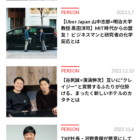
PERSON
2023.1.7
【Uber Japan 山中志郎×明治大学
教授 黒田洋司】MIT時代からの盟
友！ ビジネスマンと研究者の化学
反応とは
PERSON
2022.12.10
【谷尻誠×濱渦伸次】互いに"クレ
イジー"と賞賛するふたりが仕掛
ける、まったく新しいホテルのカ
タチとは
PERSON
2022.11.6
TKP社長・河野貴輝が懇意にして