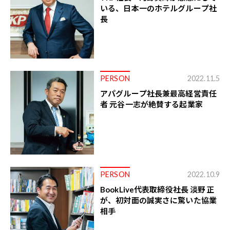
いる、日本一のホテルグループ社
長
PERSON
2022.11.5
アパグループ社長兼最高経営責任
者 元谷一志が絶賛する起業家
PERSON
2022.10.9
BookLive代表取締役社長 淡野 正
が、初対面の誠実さに驚いた協業
相手