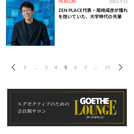
PERSON
2022.9.11
ZEN PLACE代表・尾崎成彦が憧れ
を抱いていた、大学時代の先輩
1
…
3
4
5
6
7
…
15