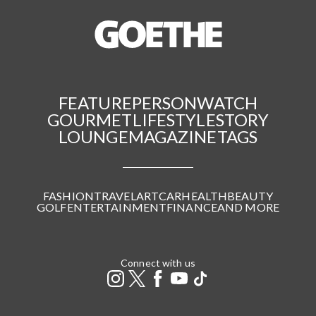
FEATURE
PERSON
WATCH
GOURMET
LIFESTYLE
STORY
LOUNGE
MAGAZINE
TAGS
FASHION
TRAVEL
ART
CAR
HEALTH
BEAUTY
GOLF
ENTERTAINMENT
FINANCE
AND MORE
Connect with us