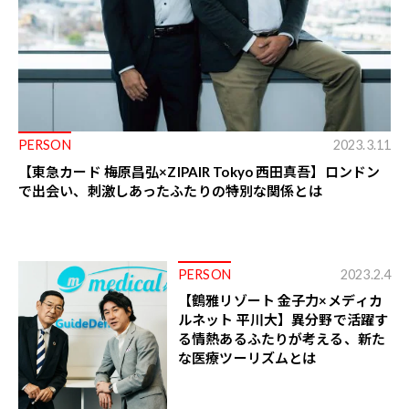
PERSON
2023.3.11
【東急カード 梅原昌弘×ZIPAIR Tokyo 西田真吾】ロンドン
で出会い、刺激しあったふたりの特別な関係とは
PERSON
2023.2.4
【鶴雅リゾート 金子力×メディカ
ルネット 平川大】異分野で活躍す
る情熱あるふたりが考える、新た
な医療ツーリズムとは