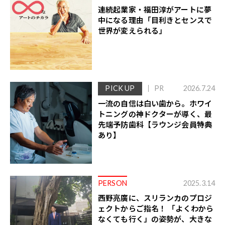
連続起業家・福田淳がアートに夢
中になる理由「目利きとセンスで
世界が変えられる」
PICK UP
PR
2026.7.24
一流の自信は白い歯から。ホワイ
トニングの神ドクターが導く、最
先端予防歯科【ラウンジ会員特典
あり】
PERSON
2025.3.14
西野亮廣に、スリランカのプロジ
ェクトからご指名！ 「よくわから
なくても行く」の姿勢が、大きな