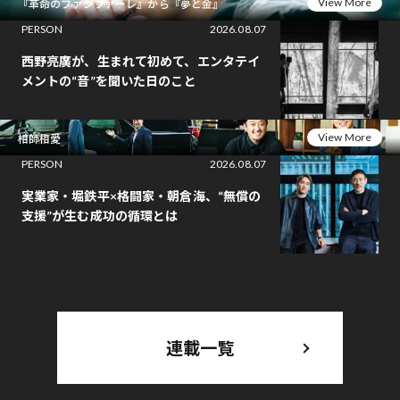
View More
『革命のファンファーレ』から『夢と金』
PERSON
2026.08.07
西野亮廣が、生まれて初めて、エンタテイ
メントの“音”を聞いた日のこと
View More
相師相愛
PERSON
2026.08.07
実業家・堀鉄平×格闘家・朝倉海、“無償の
支援”が生む成功の循環とは
連載一覧