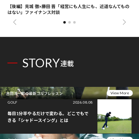
【後編】見城 徹×藤田 晋「経営にも人生にも、近道なんてもの
【
はない」ファイナンス対談
総
STORY
連載
View More
吉田洋一郎の最新ゴルフレッスン
GOLF
2026.08.08
毎日1分半やるだけで変わる。どこでもで
きる「シャドースイング」とは