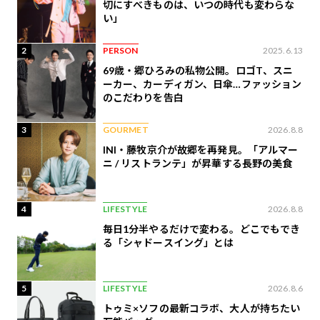
切にすべきものは、いつの時代も変わらな
い」
2
PERSON
2025.6.13
69歳・郷ひろみの私物公開。ロゴT、スニ
ーカー、カーディガン、日傘…ファッション
のこだわりを告白
3
GOURMET
2026.8.8
INI・藤牧京介が故郷を再発見。「アルマー
ニ / リストランテ」が昇華する長野の美食
4
LIFESTYLE
2026.8.8
毎日1分半やるだけで変わる。どこでもでき
る「シャドースイング」とは
5
LIFESTYLE
2026.8.6
トゥミ×ソフの最新コラボ、大人が持ちたい