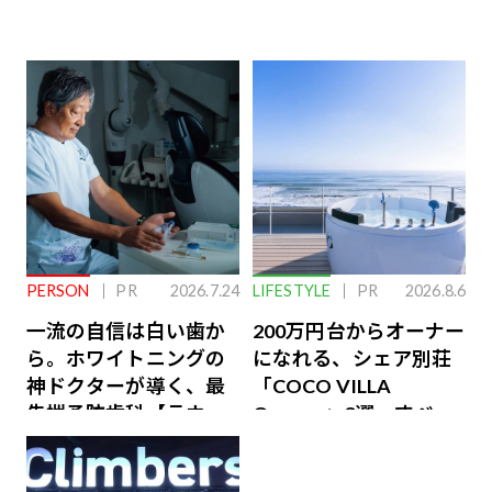
PERSON
PR
2026.7.24
LIFESTYLE
PR
2026.8.6
一流の自信は白い歯か
200万円台からオーナー
ら。ホワイトニングの
になれる、シェア別荘
神ドクターが導く、最
「COCO VILLA
先端予防歯科【ラウン
Owners」3選。すべて
ジ会員特典あり】
が絶景、収益も得られ
るその仕組みとは