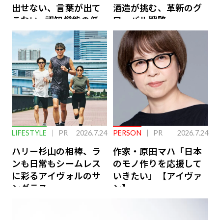
出せない、言葉が出て
酒造が挑む、革新のグ
こない…認知機能の低
ローバル戦略
下を救う、脳のインナ
ーケアとは
LIFESTYLE
PR
2026.7.24
PERSON
PR
2026.7.24
ハリー杉山の相棒、ラ
作家・原田マハ「日本
ンも日常もシームレス
のモノ作りを応援して
に彩るアイヴォルのサ
いきたい」【アイヴァ
ングラス
ン】