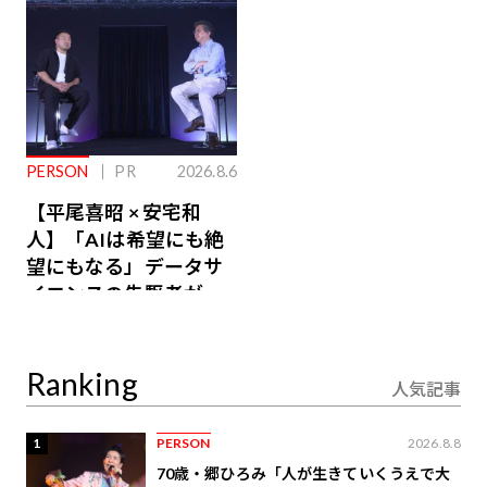
PERSON
PR
2026.8.6
【平尾喜昭 × 安宅和
人】「AIは希望にも絶
望にもなる」データサ
イエンスの先駆者が語
り合うAI時代の意思決
定
Ranking
人気記事
1
PERSON
2026.8.8
70歳・郷ひろみ「人が生きていくうえで大