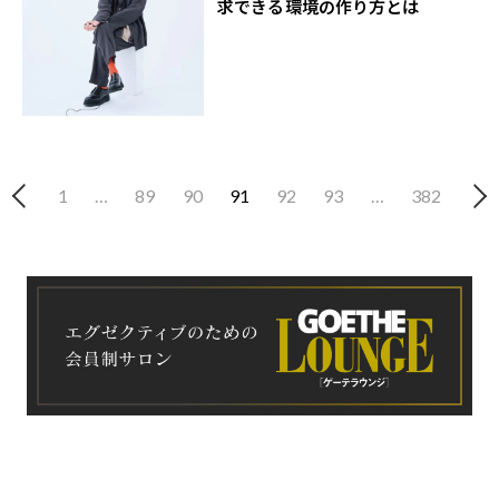
求できる環境の作り方とは
1
…
89
90
91
92
93
…
382