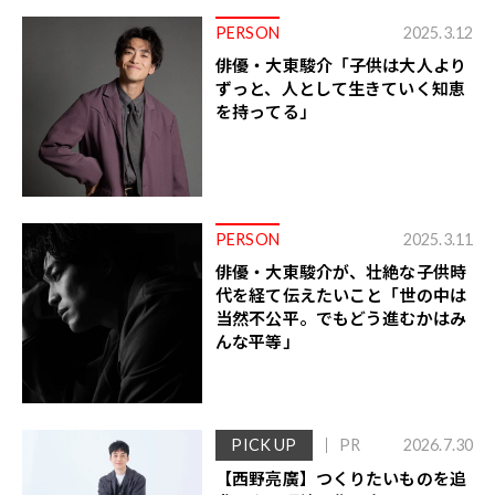
PERSON
2025.3.12
俳優・大東駿介「子供は大人より
ずっと、人として生きていく知恵
を持ってる」
PERSON
2025.3.11
俳優・大東駿介が、壮絶な子供時
代を経て伝えたいこと「世の中は
当然不公平。でもどう進むかはみ
んな平等」
PICK UP
PR
2026.7.30
【西野亮廣】つくりたいものを追