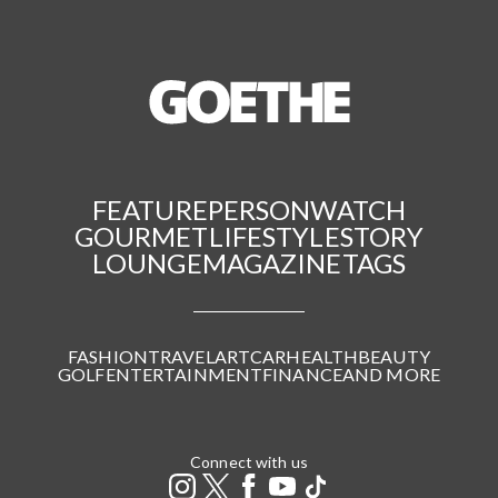
FEATURE
PERSON
WATCH
GOURMET
LIFESTYLE
STORY
LOUNGE
MAGAZINE
TAGS
FASHION
TRAVEL
ART
CAR
HEALTH
BEAUTY
GOLF
ENTERTAINMENT
FINANCE
AND MORE
Connect with us