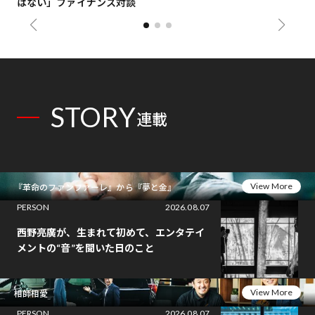
はない」ファイナンス対談
総
STORY
連載
View More
『革命のファンファーレ』から『夢と金』
PERSON
2026.08.07
西野亮廣が、生まれて初めて、エンタテイ
メントの“音”を聞いた日のこと
View More
相師相愛
PERSON
2026.08.07