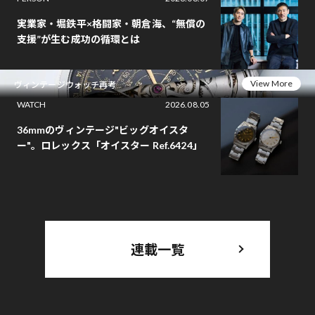
実業家・堀鉄平×格闘家・朝倉海、“無償の
支援”が生む成功の循環とは
View More
ヴィンテージウォッチ再考
WATCH
2026.08.05
36mmのヴィンテージ"ビッグオイスタ
ー"。ロレックス「オイスター Ref.6424」
連載一覧