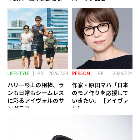
こない…認知機能の低
ローバル戦略
下を救う、脳のインナ
ーケアとは
LIFESTYLE
PR
2026.7.24
PERSON
PR
2026.7.24
ハリー杉山の相棒、ラ
作家・原田マハ「日本
ンも日常もシームレス
のモノ作りを応援して
に彩るアイヴォルのサ
いきたい」【アイヴァ
ングラス
ン】