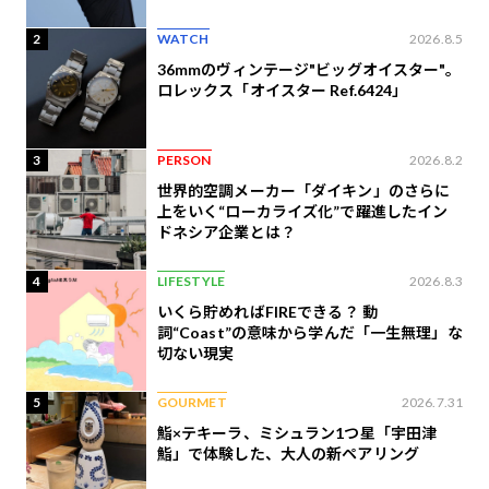
2
WATCH
2026.8.5
36mmのヴィンテージ"ビッグオイスター"。
ロレックス「オイスター Ref.6424」
3
PERSON
2026.8.2
世界的空調メーカー「ダイキン」のさらに
上をいく“ローカライズ化”で躍進したイン
ドネシア企業とは？
4
LIFESTYLE
2026.8.3
いくら貯めればFIREできる？ 動
詞“Coast”の意味から学んだ「一生無理」な
切ない現実
5
GOURMET
2026.7.31
鮨×テキーラ、ミシュラン1つ星「宇田津
鮨」で体験した、大人の新ペアリング