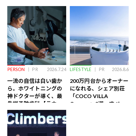
PERSON
PR
2026.7.24
LIFESTYLE
PR
2026.8.6
一流の自信は白い歯か
200万円台からオーナー
ら。ホワイトニングの
になれる、シェア別荘
神ドクターが導く、最
「COCO VILLA
先端予防歯科【ラウン
Owners」3選。すべて
ジ会員特典あり】
が絶景、収益も得られ
るその仕組みとは