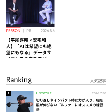
PERSON
PR
2026.8.6
【平尾喜昭 × 安宅和
人】「AIは希望にも絶
望にもなる」データサ
イエンスの先駆者が語
り合うAI時代の意思決
定
Ranking
人気記事
1
LIFESTYLE
2026.7.30
切り返しやインパクト時に力が入り、飛距
離が伸びないゴルファーにオススメの練習
法