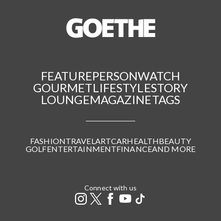
FEATURE
PERSON
WATCH
GOURMET
LIFESTYLE
STORY
LOUNGE
MAGAZINE
TAGS
FASHION
TRAVEL
ART
CAR
HEALTH
BEAUTY
GOLF
ENTERTAINMENT
FINANCE
AND MORE
Connect with us