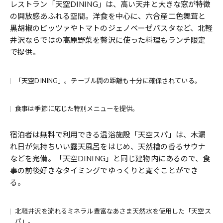
レストラン「天空DINING」は、高い天井と大きな窓が特徴
の開放感あふれる空間。洋食を中心に、六合産二色舞茸と
黒胡椒のピッツァやトマトのジェノベーゼパスタなど、北軽
井沢ならではの高原野菜を贅沢に使った料理もランチ限定
で提供。
「天空DINING」。テーブル間の距離も十分に確保されている。
食事は季節に応じた特別メニューを提供。
宿泊者は無料で利用できる温浴施設「天空スパ」は、木漏
れ日が気持ちいい露天風呂をはじめ、天然檜の香るサウナ
などを完備。「天空DINING」と同じ建物内にあるので、食
事の前後好きなタイミングでゆっくりと寛ぐことができ
る。
北軽井沢を流れるミネラル豊富なあさま天然水を使用した「天空ス
パ」。