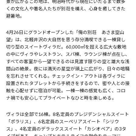
景が広がるこの地は、明治時代から現在にいたるまで数多
くの文化人や著名人たちが別荘を構え、心身を癒してきた
避暑地。
4月26日にグランドオープンした「俺の別荘 あさま空山
望」は、北軽井沢の大自然を思う存分満喫できる一棟貸し
切り型のスイートヴィラだ。60,000㎡を超える広大な敷地
の中にヴィラやレストラン、スパ棟、ラウンジ棟が点在し、
すべての客室から一望できるのは見渡す限りの空と雄大な浅
間山の絶景。夜には満天の星空が頭上に広がり、日々の喧騒
を忘れさせてくれる。チェックイン・アウトは各ヴィラに
設置されたタブレットから手続きをするので、密や人との接
触を心配せずに宿泊が可能。一棟一棟の感覚も広く、コロ
ナ禍でも安心してプライベートなひと時を楽しめる。
ヴィラは全部で16棟。8名定員のプレジデンシャルスイート
「ポラリス」、6名定員のスーペリアスイート「シリウ
ス」、4名定員のデラックススイート「カシオペア」の3タ