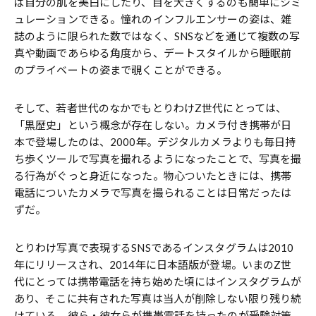
ば自分の肌を美白にしたり、目を大きくするのも簡単にシミ
ュレーションできる。憧れのインフルエンサーの姿は、雑
誌のように限られた数ではなく、SNSなどを通じて複数の写
真や動画であらゆる角度から、デートスタイルから睡眠前
のプライベートの姿まで覗くことができる。
そして、若者世代のなかでもとりわけZ世代にとっては、
「黒歴史」という概念が存在しない。カメラ付き携帯が日
本で登場したのは、2000年。デジタルカメラよりも毎日持
ち歩くツールで写真を撮れるようになったことで、写真を撮
る行為がぐっと身近になった。物心ついたときには、携帯
電話についたカメラで写真を撮られることは日常だったは
ずだ。
とりわけ写真で表現するSNSであるインスタグラムは2010
年にリリースされ、2014年に日本語版が登場。いまのZ世
代にとっては携帯電話を持ち始めた頃にはインスタグラムが
あり、そこに共有された写真は当人が削除しない限り残り続
けている。彼ら・彼女らが携帯電話を持ったのが受験対策