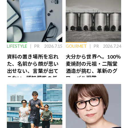
LIFESTYLE
PR
2026.7.15
GOURMET
PR
2026.7.24
資料の置き場所を忘れ
大分から世界へ。100％
た、名前から顔が思い
麦焼酎の元祖・二階堂
出せない、言葉が出て
酒造が挑む、革新のグ
こない…認知機能の低
ローバル戦略
下を救う、脳のインナ
ーケアとは