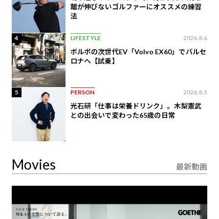
離が伸びないゴルファーにオススメの練習
法
4
LIFESTYLE
2026.8.6
ボルボの次世代EV「Volvo EX60」でバルセ
ロナへ【試乗】
5
PERSON
2026.8.5
光石研「仕事は栄養ドリンク」。木梨憲武
との出会いで変わった65歳の日常
Movies
最新動画