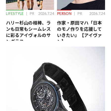
LIFESTYLE
PR
2026.7.24
PERSON
PR
2026.7.24
ハリー杉山の相棒、ラ
作家・原田マハ「日本
ンも日常もシームレス
のモノ作りを応援して
に彩るアイヴォルのサ
いきたい」【アイヴァ
ングラス
ン】