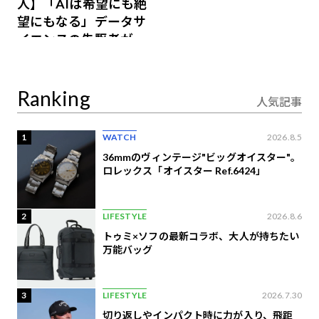
人】「AIは希望にも絶
望にもなる」データサ
イエンスの先駆者が語
り合うAI時代の意思決
定
Ranking
人気記事
1
WATCH
2026.8.5
36mmのヴィンテージ"ビッグオイスター"。
ロレックス「オイスター Ref.6424」
2
LIFESTYLE
2026.8.6
トゥミ×ソフの最新コラボ、大人が持ちたい
万能バッグ
3
LIFESTYLE
2026.7.30
切り返しやインパクト時に力が入り、飛距