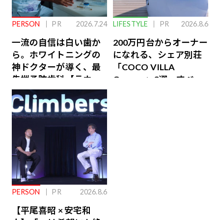
PERSON
PR
2026.7.24
LIFESTYLE
PR
2026.8.6
一流の自信は白い歯か
200万円台からオーナー
ら。ホワイトニングの
になれる、シェア別荘
神ドクターが導く、最
「COCO VILLA
先端予防歯科【ラウン
Owners」3選。すべて
ジ会員特典あり】
が絶景、収益も得られ
るその仕組みとは
PERSON
PR
2026.8.6
【平尾喜昭 × 安宅和