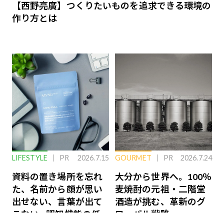
【西野亮廣】つくりたいものを追求できる環境の
作り方とは
LIFESTYLE
PR
2026.7.15
GOURMET
PR
2026.7.24
資料の置き場所を忘れ
大分から世界へ。100％
た、名前から顔が思い
麦焼酎の元祖・二階堂
出せない、言葉が出て
酒造が挑む、革新のグ
こない…認知機能の低
ローバル戦略