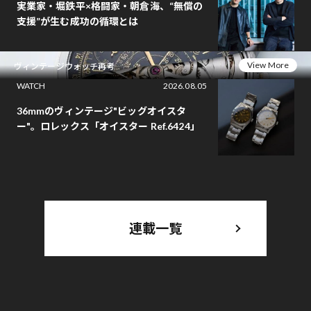
実業家・堀鉄平×格闘家・朝倉海、“無償の
支援”が生む成功の循環とは
View More
ヴィンテージウォッチ再考
WATCH
2026.08.05
36mmのヴィンテージ"ビッグオイスタ
ー"。ロレックス「オイスター Ref.6424」
連載一覧