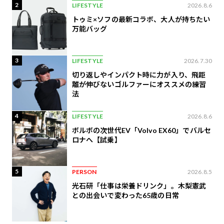
2
LIFESTYLE
2026.8.6
トゥミ×ソフの最新コラボ、大人が持ちたい
万能バッグ
3
LIFESTYLE
2026.7.30
切り返しやインパクト時に力が入り、飛距
離が伸びないゴルファーにオススメの練習
法
4
LIFESTYLE
2026.8.6
ボルボの次世代EV「Volvo EX60」でバルセ
ロナへ【試乗】
5
PERSON
2026.8.5
光石研「仕事は栄養ドリンク」。木梨憲武
との出会いで変わった65歳の日常