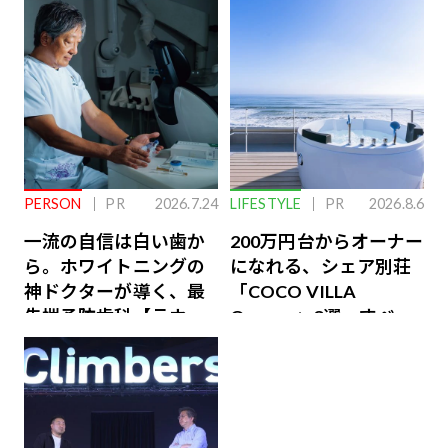
PERSON
PR
2026.7.24
LIFESTYLE
PR
2026.8.6
一流の自信は白い歯か
200万円台からオーナー
ら。ホワイトニングの
になれる、シェア別荘
神ドクターが導く、最
「COCO VILLA
先端予防歯科【ラウン
Owners」3選。すべて
ジ会員特典あり】
が絶景、収益も得られ
るその仕組みとは