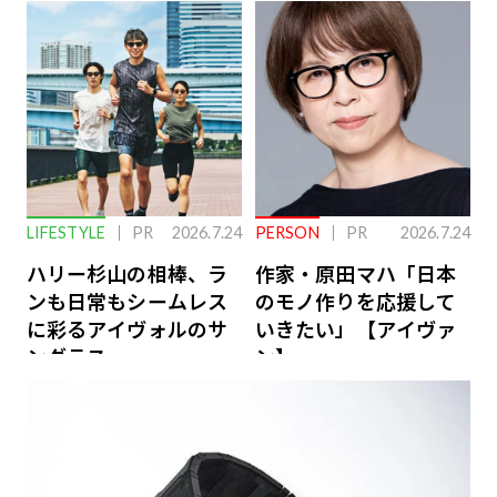
下を救う、脳のインナ
ーケアとは
LIFESTYLE
PR
2026.7.24
PERSON
PR
2026.7.24
ハリー杉山の相棒、ラ
作家・原田マハ「日本
ンも日常もシームレス
のモノ作りを応援して
に彩るアイヴォルのサ
いきたい」【アイヴァ
ングラス
ン】