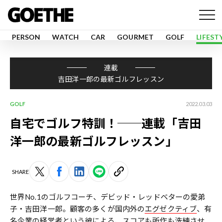
PERSON
WATCH
CAR
GOURMET
GOLF
LIFEST
連載
吉田洋一郎の最新ゴルフレッスン
GOLF
2022.03.03
自宅でゴルフ特訓！──連載「吉田
洋一郎の最新ゴルフレッスン」
SHARE
世界No.1のゴルフコーチ、デビッド・レッドベターの愛弟
子・吉田洋一郎。顧客の多くが国内外の
エグゼクティブ
、有
名企業の経営者という彼による、スコアも所作も洗練させ