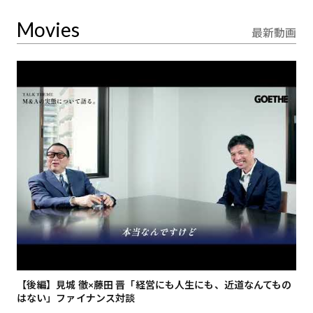
Movies
最新動画
【後編】見城 徹×藤田 晋「経営にも人生にも、近道なんてもの
【
はない」ファイナンス対談
総