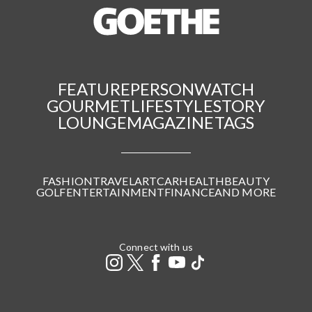
FEATURE
PERSON
WATCH
GOURMET
LIFESTYLE
STORY
LOUNGE
MAGAZINE
TAGS
FASHION
TRAVEL
ART
CAR
HEALTH
BEAUTY
GOLF
ENTERTAINMENT
FINANCE
AND MORE
Connect with us