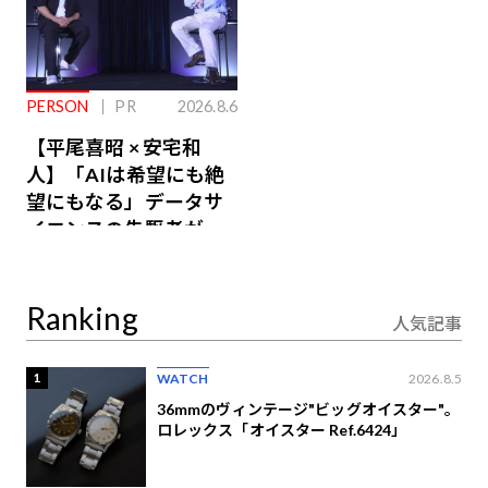
PERSON
PR
2026.8.6
【平尾喜昭 × 安宅和
人】「AIは希望にも絶
望にもなる」データサ
イエンスの先駆者が語
り合うAI時代の意思決
定
Ranking
人気記事
1
WATCH
2026.8.5
36mmのヴィンテージ"ビッグオイスター"。
ロレックス「オイスター Ref.6424」