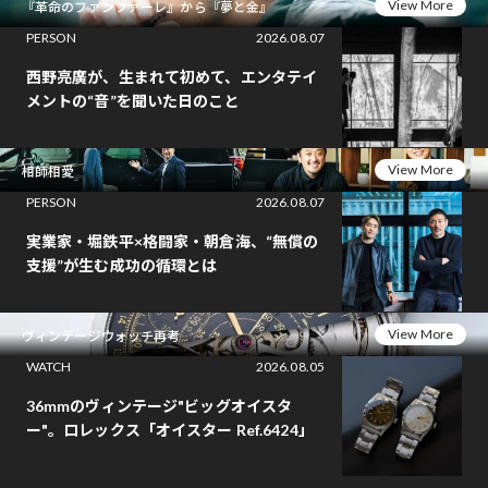
View More
『革命のファンファーレ』から『夢と金』
PERSON
2026.08.07
西野亮廣が、生まれて初めて、エンタテイ
メントの“音”を聞いた日のこと
View More
相師相愛
PERSON
2026.08.07
実業家・堀鉄平×格闘家・朝倉海、“無償の
支援”が生む成功の循環とは
View More
ヴィンテージウォッチ再考
WATCH
2026.08.05
36mmのヴィンテージ"ビッグオイスタ
ー"。ロレックス「オイスター Ref.6424」