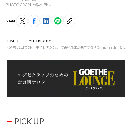
PHOTOGRAPH=鈴木拓也
SHARE
HOME
LIFESTYLE
BEAUTY
通院は1回でOK！ 平均わずか3ヵ月で歯科矯正が完了する「Oh my teeth」とは
PICK UP