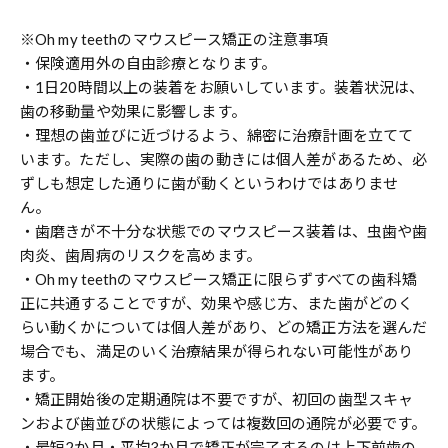
※Oh my teethのマウスピース矯正の注意事項
・保険適用外の自由診療となります。
・1日20時間以上の装着をお願いしています。装着状況は、
歯の移動量や効果に影響します。
・理想の歯並びに近づけるよう、綿密に治療計画を立てて
います。ただし、実際の歯の動きには個人差があるため、必
ずしも想定した通りに歯が動くというわけではありませ
ん。
・歯磨きが不十分な状態でのマウスピース装着は、虫歯や歯
肉炎、歯周病のリスクを高めます。
・Oh my teethのマウスピース矯正に限らずすべての歯科矯
正に共通することですが、効果や感じ方、また歯がどのく
らい動くかについては個人差があり、どの矯正方法を選んだ
場合でも、満足のいく治療結果が得られない可能性があり
ます。
・矯正開始後の定期通院は不要ですが、初回の歯型スキャ
ンおよび歯並びの状態によっては複数回の通院が必要です。
・最短2か月・平均3か月で矯正が完了するのは上下前歯の