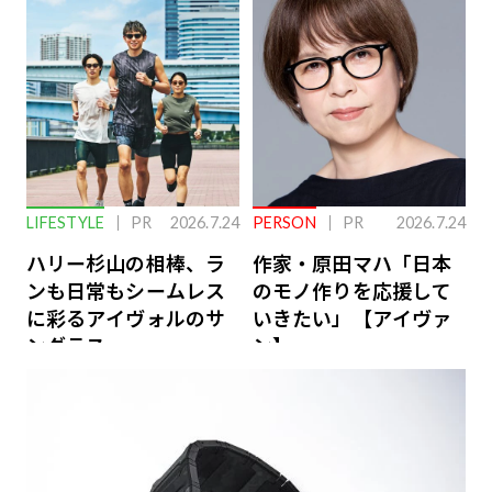
ーケアとは
LIFESTYLE
PR
2026.7.24
PERSON
PR
2026.7.24
ハリー杉山の相棒、ラ
作家・原田マハ「日本
ンも日常もシームレス
のモノ作りを応援して
に彩るアイヴォルのサ
いきたい」【アイヴァ
ングラス
ン】