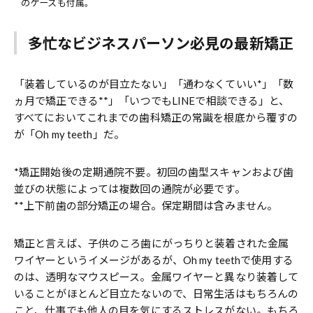
のケースも付属。
多忙なビジネスパーソン必見の最新矯正
「装着しているのが目立たない」「通わなくていい*」「数
ヵ月で矯正できる**」「いつでもLINEで相談できる」と、
すべてにおいてこれまでの歯科矯正の常識を根底から覆すの
が「Oh my teeth」だ。
*矯正開始後の定期通院不要。初回の歯型スキャンおよび歯
並びの状態によっては複数回の通院が必要です。
**上下前歯の部分矯正の場合。保定期間は含みません。
矯正と言えば、子供のころ歯にがっちりと装着された金属
ワイヤーというイメージがあるが、Oh my teethで使用する
のは、透明なマウスピース。金属ワイヤーと異なり装着して
いることがほとんど目立たないので、日常生活はもちろんの
こと、仕事でも他人の目を気にするストレスがない。もちろ