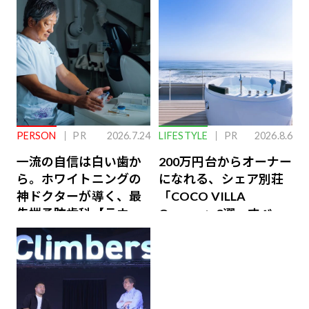
PERSON
PR
2026.7.24
LIFESTYLE
PR
2026.8.6
一流の自信は白い歯か
200万円台からオーナー
ら。ホワイトニングの
になれる、シェア別荘
神ドクターが導く、最
「COCO VILLA
先端予防歯科【ラウン
Owners」3選。すべて
ジ会員特典あり】
が絶景、収益も得られ
るその仕組みとは