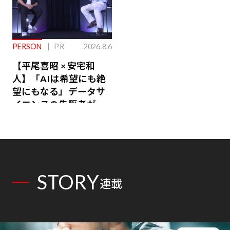
PERSON
PR
2026.8.6
【平尾喜昭 × 安宅和
人】「AIは希望にも絶
望にもなる」データサ
イエンスの先駆者が語
り合うAI時代の意思決
定
STORY
連載