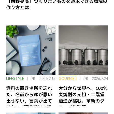
【西野亮廣】つくりたいものを追求できる環境の
作り方とは
LIFESTYLE
PR
2026.7.15
GOURMET
PR
2026.7.24
資料の置き場所を忘れ
大分から世界へ。100％
た、名前から顔が思い
麦焼酎の元祖・二階堂
出せない、言葉が出て
酒造が挑む、革新のグ
こない…認知機能の低
ローバル戦略
下を救う、脳のインナ