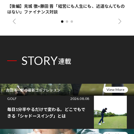
【後編】見城 徹×藤田 晋「経営にも人生にも、近道なんてもの
【
はない」ファイナンス対談
総
STORY
連載
View More
吉田洋一郎の最新ゴルフレッスン
GOLF
2026.08.08
毎日1分半やるだけで変わる。どこでもで
きる「シャドースイング」とは