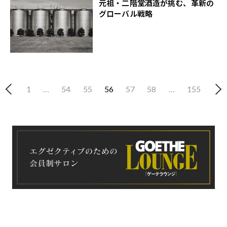
元祖・二階堂酒造が挑む、革新の
グローバル戦略
1
…
54
55
56
57
58
…
155