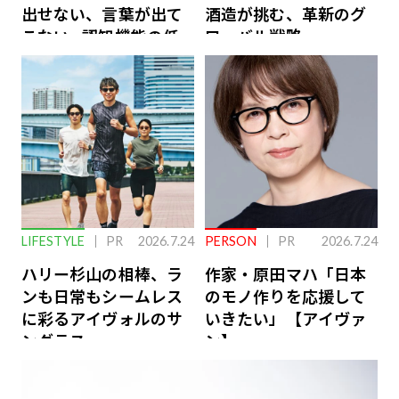
出せない、言葉が出て
酒造が挑む、革新のグ
こない…認知機能の低
ローバル戦略
下を救う、脳のインナ
ーケアとは
LIFESTYLE
PR
2026.7.24
PERSON
PR
2026.7.24
ハリー杉山の相棒、ラ
作家・原田マハ「日本
ンも日常もシームレス
のモノ作りを応援して
に彩るアイヴォルのサ
いきたい」【アイヴァ
ングラス
ン】