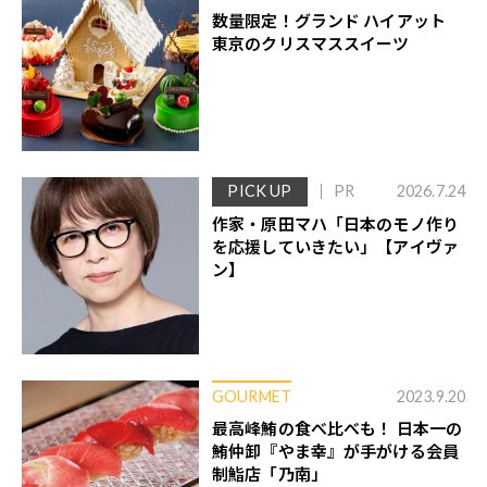
数量限定！グランド ハイアット
東京のクリスマススイーツ
PICK UP
PR
2026.7.24
作家・原田マハ「日本のモノ作り
を応援していきたい」【アイヴァ
ン】
GOURMET
2023.9.20
最高峰鮪の食べ比べも！ 日本一の
鮪仲卸『やま幸』が手がける会員
制鮨店「乃南」