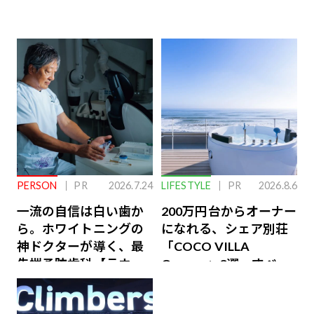
PERSON
PR
2026.7.24
LIFESTYLE
PR
2026.8.6
一流の自信は白い歯か
200万円台からオーナー
ら。ホワイトニングの
になれる、シェア別荘
神ドクターが導く、最
「COCO VILLA
先端予防歯科【ラウン
Owners」3選。すべて
ジ会員特典あり】
が絶景、収益も得られ
るその仕組みとは