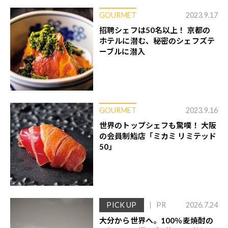
GOURMET
2023.9.17
招聘シェフは50名以上！ 京都の
ホテルに潜む、秘密のシェフズテ
ーブルに潜入
GOURMET
2023.9.16
世界のトップシェフも驚嘆！ 大阪
の会員制鮨店「ミカミ リミテッド
50」
PICK UP
PR
2026.7.24
大分から世界へ。100％麦焼酎の