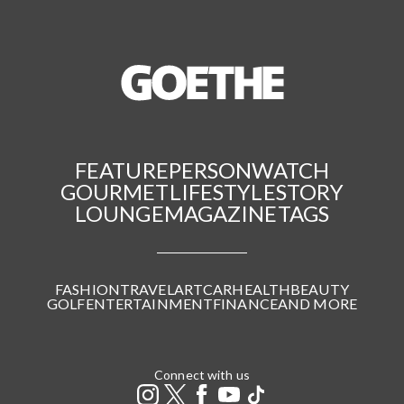
FEATURE
PERSON
WATCH
GOURMET
LIFESTYLE
STORY
LOUNGE
MAGAZINE
TAGS
FASHION
TRAVEL
ART
CAR
HEALTH
BEAUTY
GOLF
ENTERTAINMENT
FINANCE
AND MORE
Connect with us