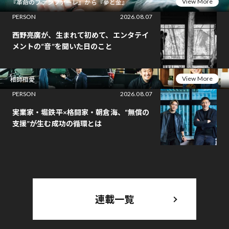
View More
『革命のファンファーレ』から『夢と金』
PERSON
2026.08.07
西野亮廣が、生まれて初めて、エンタテイ
メントの“音”を聞いた日のこと
View More
相師相愛
PERSON
2026.08.07
実業家・堀鉄平×格闘家・朝倉海、“無償の
支援”が生む成功の循環とは
連載一覧