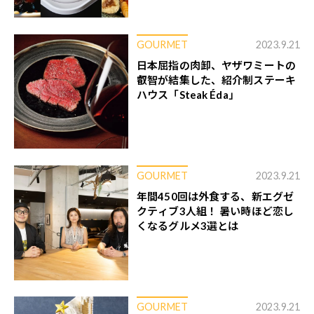
GOURMET
2023.9.21
日本屈指の肉卸、ヤザワミートの
叡智が結集した、紹介制ステーキ
ハウス「Steak Éda」
GOURMET
2023.9.21
年間450回は外食する、新エグゼ
クティブ3人組！ 暑い時ほど恋し
くなるグルメ3選とは
GOURMET
2023.9.21