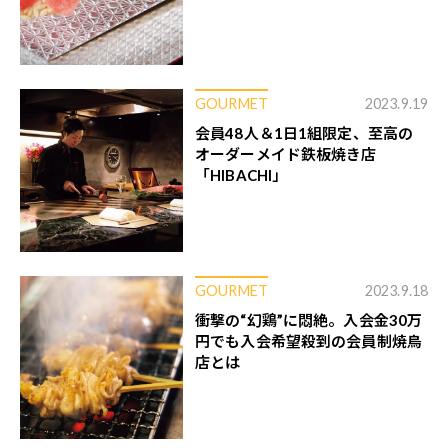
GOURMET
2023.9.19
会員48人＆1日1組限定、至高の
オーダーメイド鉄板焼き店
「HIBACHI」
GOURMET
2023.9.18
衝撃の“幻鶏”に悶絶。入会金30万
円でも入会希望殺到の会員制焼鳥
店とは