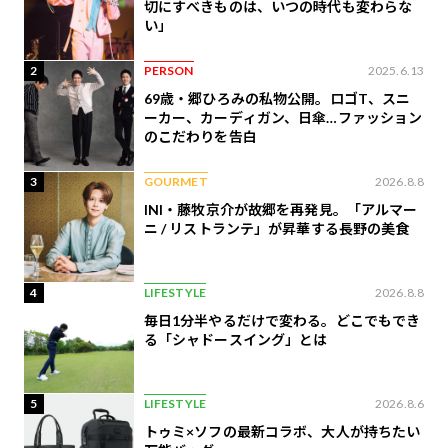
切にすべきものは、いつの時代も変わらな
い」
2
PERSON
2025.6.13
69歳・郷ひろみの私物公開。ロゴT、スニ
ーカー、カーディガン、日傘…ファッション
のこだわりを告白
3
GOURMET
2026.8.8
INI・藤牧京介が故郷を再発見。「アルマー
ニ / リストランテ」が昇華する長野の美食
4
LIFESTYLE
2026.8.8
毎日1分半やるだけで変わる。どこでもでき
る「シャドースイング」とは
5
LIFESTYLE
2026.8.6
トゥミ×ソフの最新コラボ、大人が持ちたい