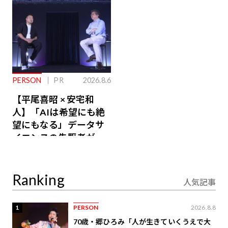
PERSON
PR
2026.8.6
【平尾喜昭 × 安宅和
人】「AIは希望にも絶
望にもなる」データサ
イエンスの先駆者が語
り合うAI時代の意思決
定
Ranking
人気記事
1
PERSON
2026.8.8
70歳・郷ひろみ「人が生きていくうえで大