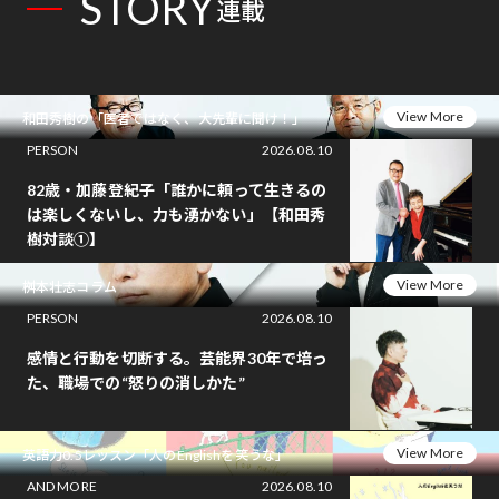
STORY
連載
View More
和田秀樹の「医者ではなく、大先輩に聞け！」
PERSON
2026.08.10
82歳・加藤登紀子「誰かに頼って生きるの
は楽しくないし、力も湧かない」【和田秀
樹対談①】
View More
桝本壮志コラム
PERSON
2026.08.10
感情と行動を切断する。芸能界30年で培っ
た、職場での“怒りの消しかた”
View More
英語力0.5レッスン「人のEnglishを笑うな」
AND MORE
2026.08.10