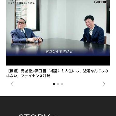
【後編】見城 徹×藤田 晋「経営にも人生にも、近道なんてもの
【
はない」ファイナンス対談
総