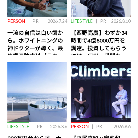
PERSON
PR
2026.7.24
LIFESTYLE
PR
2026.8.10
一流の自信は白い歯か
【西野亮廣】わずか34
ら。ホワイトニングの
時間で4億8000万円を
神ドクターが導く、最
調達。投資してもらう
先端予防歯科【ラウン
には、何が一番問われ
ジ会員特典あり】
るのか
LIFESTYLE
PR
2026.8.6
PERSON
PR
2026.8.6