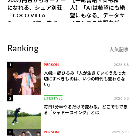
200万円台からオーナー
【平尾喜昭 × 安宅和
になれる、シェア別荘
人】「AIは希望にも絶
「COCO VILLA
望にもなる」データサ
Owners」3選。すべて
イエンスの先駆者が語
が絶景、収益も得られ
り合うAI時代の意思決
るその仕組みとは
定
Ranking
人気記事
1
PERSON
2026.8.8
70歳・郷ひろみ「人が生きていくうえで大
切にすべきものは、いつの時代も変わらな
い」
2
LIFESTYLE
2026.8.8
毎日1分半やるだけで変わる。どこでもでき
る「シャドースイング」とは
3
PERSON
2025.6.13