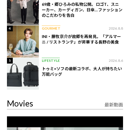
69歳・郷ひろみの私物公開。ロゴT、スニ
ーカー、カーディガン、日傘…ファッション
のこだわりを告白
4
GOURMET
2026.8.8
INI・藤牧京介が故郷を再発見。「アルマー
ニ / リストランテ」が昇華する長野の美食
5
LIFESTYLE
2026.8.6
トゥミ×ソフの最新コラボ、大人が持ちたい
万能バッグ
Movies
最新動画