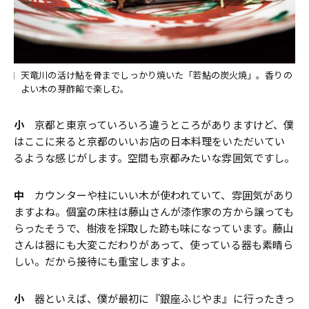
天竜川の活け鮎を骨までしっかり焼いた「若鮎の炭火焼」。香りの
よい木の芽酢餡で楽しむ。
小
京都と東京っていろいろ違うところがありますけど、僕
はここに来ると京都のいいお店の日本料理をいただいてい
るような感じがします。空間も京都みたいな雰囲気ですし。
中
カウンターや柱にいい木が使われていて、雰囲気があり
ますよね。個室の床柱は藤山さんが漆作家の方から譲っても
らったそうで、樹液を採取した跡も味になっています。藤山
さんは器にも大変こだわりがあって、使っている器も素晴ら
しい。だから接待にも重宝しますよ。
小
器といえば、僕が最初に『銀座ふじやま』に行ったきっ