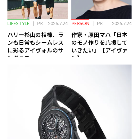
LIFESTYLE
PR
2026.7.24
PERSON
PR
2026.7.24
ハリー杉山の相棒、ラ
作家・原田マハ「日本
ンも日常もシームレス
のモノ作りを応援して
に彩るアイヴォルのサ
いきたい」【アイヴァ
ングラス
ン】