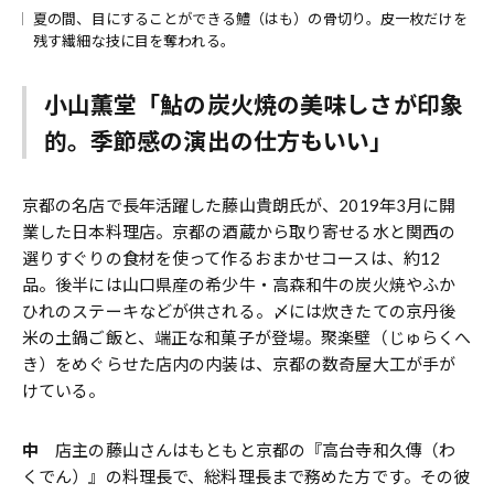
夏の間、目にすることができる鱧（はも）の骨切り。皮一枚だけを
残す繊細な技に目を奪われる。
小山薫堂「鮎の炭火焼の美味しさが印象
的。季節感の演出の仕方もいい」
京都の名店で長年活躍した藤山貴朗氏が、2019年3月に開
業した日本料理店。京都の酒蔵から取り寄せる水と関西の
選りすぐりの食材を使って作るおまかせコースは、約12
品。後半には山口県産の希少牛・高森和牛の炭火焼やふか
ひれのステーキなどが供される。〆には炊きたての京丹後
米の土鍋ご飯と、端正な和菓子が登場。聚楽壁（じゅらくへ
き）をめぐらせた店内の内装は、京都の数奇屋大工が手が
けている。
中
店主の藤山さんはもともと京都の『高台寺和久傳（わ
くでん）』の料理長で、総料理長まで務めた方です。その彼