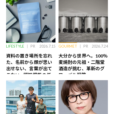
LIFESTYLE
PR
2026.7.15
GOURMET
PR
2026.7.24
資料の置き場所を忘れ
大分から世界へ。100％
た、名前から顔が思い
麦焼酎の元祖・二階堂
出せない、言葉が出て
酒造が挑む、革新のグ
こない…認知機能の低
ローバル戦略
下を救う、脳のインナ
ーケアとは