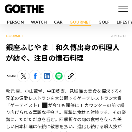
PERSON
WATCH
CAR
GOURMET
GOLF
LIFEST
GOURMET
2021.06.16
銀座ふじやま｜和久傳出身の料理人
が紡ぐ、注目の懐石料理
SHARE
秋元 康、
小山薫堂
、中田英寿、見城 徹の美食を探求する4
兄弟の偏愛レストランを大公開する
ゲーテレストラン大賞
「ゲーテイスト」
が今年も開催に！ カウンターの前で繰
り広げられる華麗な手捌き。真摯に食材と対峙する、その姿
勢に、ただただ息を呑む。四季折々の旬の食材を使った美
しい日本料理は伝統に敬意を払い、進化し続ける職人技が