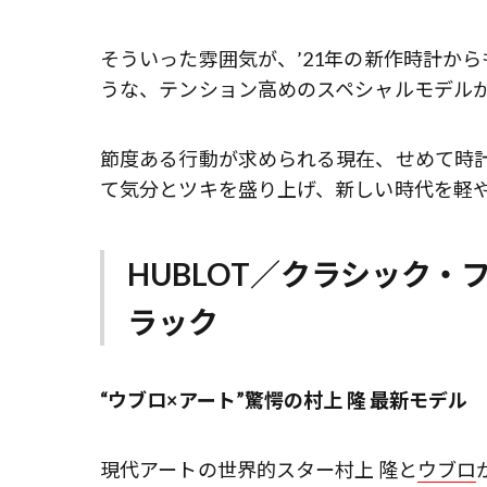
そういった雰囲気が、’21年の新作時計か
うな、テンション高めのスペシャルモデル
節度ある行動が求められる現在、せめて時計
て気分とツキを盛り上げ、新しい時代を軽
HUBLOT／クラシック・
ラック
“ウブロ×アート”驚愕の村上 隆 最新モデル
現代アートの世界的スター村上 隆と
ウブロ