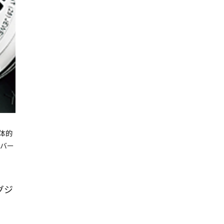
体的
バー
グジ