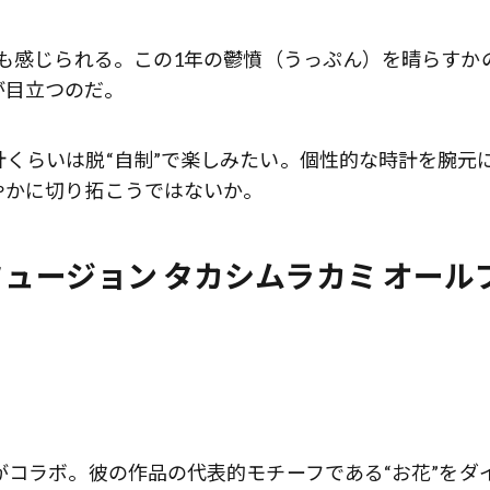
らも感じられる。この1年の鬱憤（うっぷん）を晴らすか
が目立つのだ。
くらいは脱“自制”で楽しみたい。個性的な時計を腕元
やかに切り拓こうではないか。
フュージョン タカシムラカミ オール
歌舞伎俳優・尾上右近が休息を過
前列ホテル「UMITO 熱海 別邸」
がコラボ。彼の作品の代表的モチーフである“お花”をダ