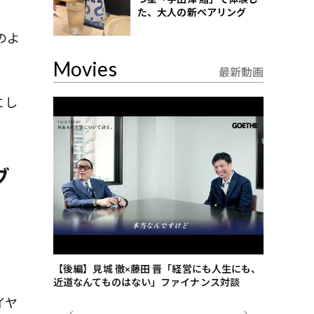
た、大人の新ペアリング
のよ
Movies
最新動画
にし
ブ
ごした、海最
【後編】見城 徹×藤田 晋「経営にも人生にも、
【ゲーテ9
近道なんてものはない」ファイナンス対談
ンタビュー
ジネス戦略
イヤ