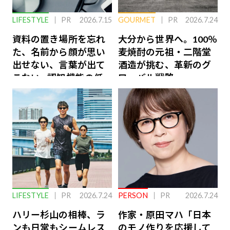
LIFESTYLE
PR
2026.7.15
GOURMET
PR
2026.7.24
資料の置き場所を忘れ
大分から世界へ。100％
た、名前から顔が思い
麦焼酎の元祖・二階堂
出せない、言葉が出て
酒造が挑む、革新のグ
こない…認知機能の低
ローバル戦略
下を救う、脳のインナ
ーケアとは
LIFESTYLE
PR
2026.7.24
PERSON
PR
2026.7.24
ハリー杉山の相棒、ラ
作家・原田マハ「日本
ンも日常もシームレス
のモノ作りを応援して