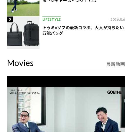
る「シャドースイング」とは
5
LIFESTYLE
2026.8.6
トゥミ×ソフの最新コラボ、大人が持ちたい
万能バッグ
Movies
最新動画