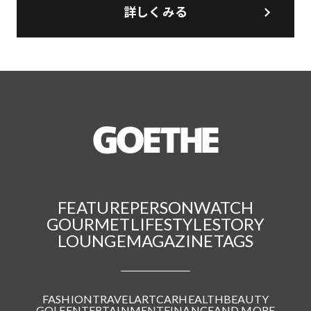
詳しくみる
FEATURE
PERSON
WATCH
GOURMET
LIFESTYLE
STORY
LOUNGE
MAGAZINE
TAGS
FASHION
TRAVEL
ART
CAR
HEALTH
BEAUTY
GOLF
ENTERTAINMENT
FINANCE
AND MORE