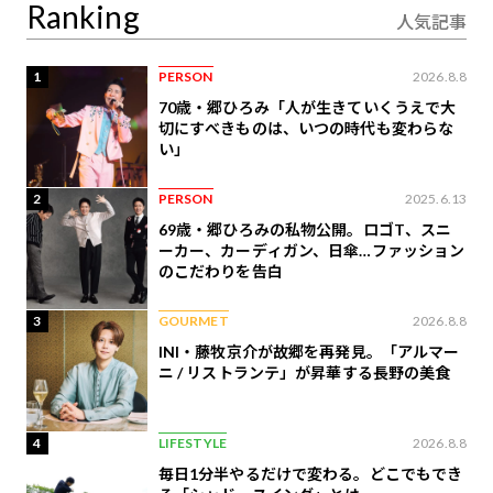
Ranking
人気記事
1
PERSON
2026.8.8
70歳・郷ひろみ「人が生きていくうえで大
切にすべきものは、いつの時代も変わらな
い」
2
PERSON
2025.6.13
69歳・郷ひろみの私物公開。ロゴT、スニ
ーカー、カーディガン、日傘…ファッション
のこだわりを告白
3
GOURMET
2026.8.8
INI・藤牧京介が故郷を再発見。「アルマー
ニ / リストランテ」が昇華する長野の美食
4
LIFESTYLE
2026.8.8
毎日1分半やるだけで変わる。どこでもでき