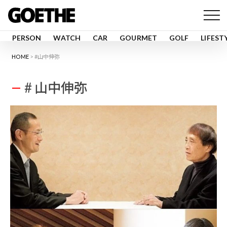
PERSON
WATCH
CAR
GOURMET
GOLF
LIFEST
HOME
#山中伸弥
# 山中伸弥