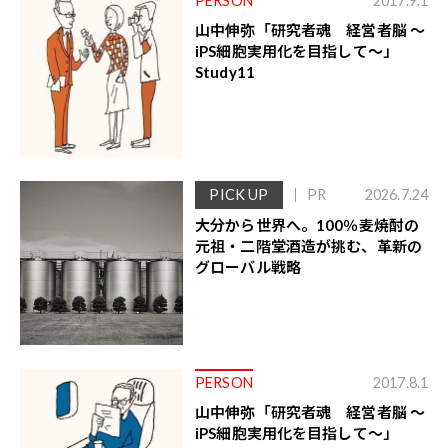
PERSON
2017.9.1
山中伸弥「研究者魂 経営者脳 ～
iPS細胞実用化を目指して～」
Study11
PICK UP
PR
2026.7.24
大分から世界へ。100％麦焼酎の
元祖・二階堂酒造が挑む、革新の
グローバル戦略
PERSON
2017.8.1
山中伸弥「研究者魂 経営者脳 ～
iPS細胞実用化を目指して～」