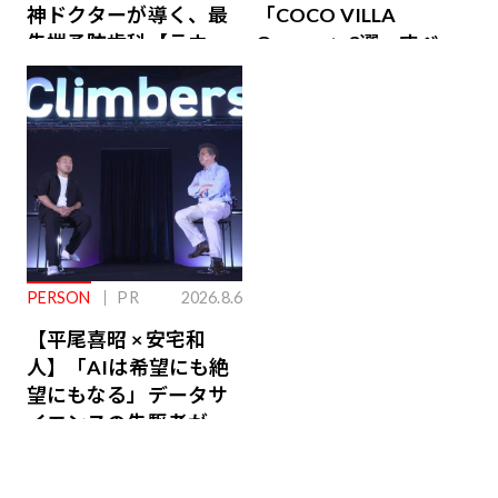
神ドクターが導く、最
「COCO VILLA
先端予防歯科【ラウン
Owners」3選。すべて
ジ会員特典あり】
が絶景、収益も得られ
るその仕組みとは
PERSON
PR
2026.8.6
【平尾喜昭 × 安宅和
人】「AIは希望にも絶
望にもなる」データサ
イエンスの先駆者が語
り合うAI時代の意思決
定