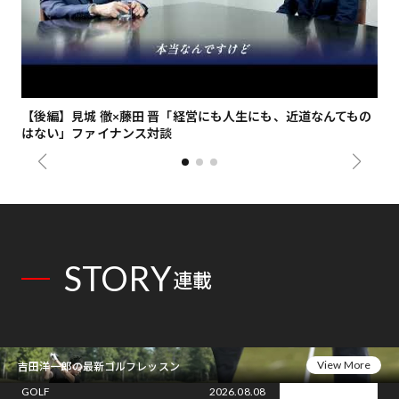
【後編】見城 徹×藤田 晋「経営にも人生にも、近道なんてもの
【
はない」ファイナンス対談
総
STORY
連載
View More
吉田洋一郎の最新ゴルフレッスン
GOLF
2026.08.08