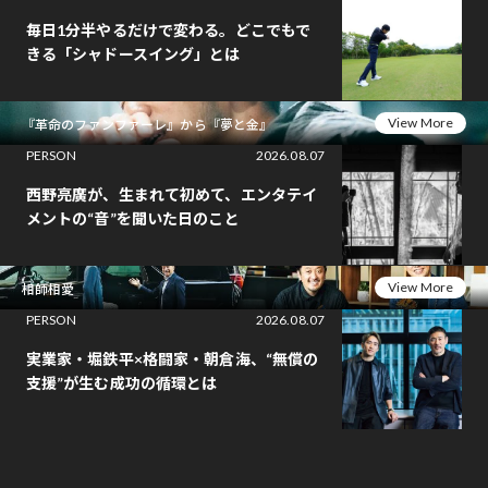
毎日1分半やるだけで変わる。どこでもで
きる「シャドースイング」とは
View More
『革命のファンファーレ』から『夢と金』
PERSON
2026.08.07
西野亮廣が、生まれて初めて、エンタテイ
メントの“音”を聞いた日のこと
View More
相師相愛
PERSON
2026.08.07
実業家・堀鉄平×格闘家・朝倉海、“無償の
支援”が生む成功の循環とは