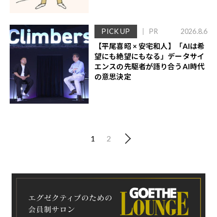
PICK UP
PR
2026.8.6
【平尾喜昭 × 安宅和人】「AIは希
望にも絶望にもなる」データサイ
エンスの先駆者が語り合うAI時代
の意思決定
1
2