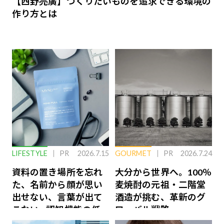
【西野亮廣】つくりたいものを追求できる環境の
作り方とは
LIFESTYLE
PR
2026.7.15
GOURMET
PR
2026.7.24
資料の置き場所を忘れ
大分から世界へ。100％
た、名前から顔が思い
麦焼酎の元祖・二階堂
出せない、言葉が出て
酒造が挑む、革新のグ
こない…認知機能の低
ローバル戦略
下を救う、脳のインナ