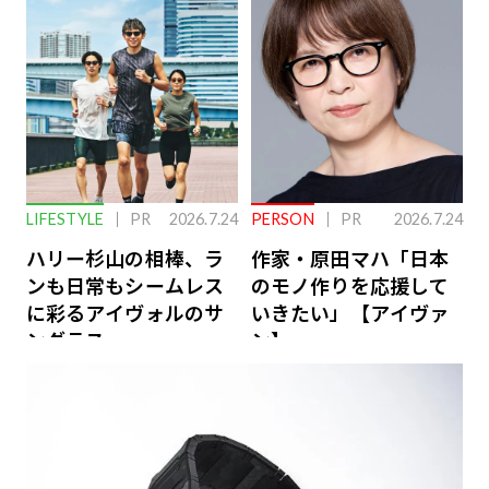
ーケアとは
LIFESTYLE
PR
2026.7.24
PERSON
PR
2026.7.24
ハリー杉山の相棒、ラ
作家・原田マハ「日本
ンも日常もシームレス
のモノ作りを応援して
に彩るアイヴォルのサ
いきたい」【アイヴァ
ングラス
ン】