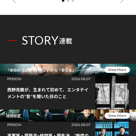
STORY
連載
View More
『革命のファンファーレ』から『夢と金』
PERSON
2026.08.07
西野亮廣が、生まれて初めて、エンタテイ
メントの“音”を聞いた日のこと
View More
相師相愛
PERSON
2026.08.07
実業家・堀鉄平×格闘家・朝倉海、“無償の