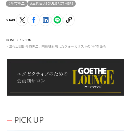
#今市隆二
#三代目 J SOUL BROTHERS
SHARE
HOME
PERSON
三代目JSB·今市隆二、円熟味も増したヴォーカリストの“今”を語る
PICK UP