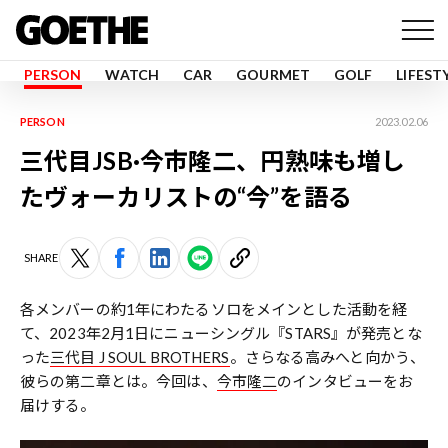
PERSON
WATCH
CAR
GOURMET
GOLF
LIFEST
PERSON
2023.02.06
三代目JSB·今市隆二、円熟味も増し
たヴォーカリストの“今”を語る
SHARE
各メンバーの約1年にわたるソロをメインとした活動を経
て、2023年2月1日にニューシングル『STARS』が発売とな
った
三代目 J SOUL BROTHERS
。さらなる高みへと向かう、
彼らの第二章とは――。今回は、
今市隆二
のインタビューをお
届けする。