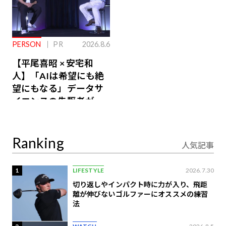
PERSON
PR
2026.8.6
【平尾喜昭 × 安宅和
人】「AIは希望にも絶
望にもなる」データサ
イエンスの先駆者が語
り合うAI時代の意思決
定
Ranking
人気記事
1
LIFESTYLE
2026.7.30
切り返しやインパクト時に力が入り、飛距
離が伸びないゴルファーにオススメの練習
法