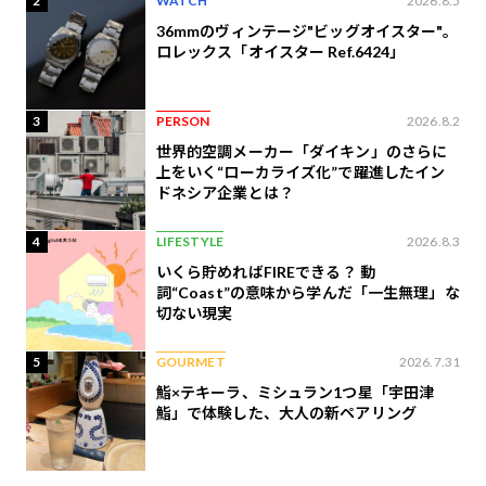
2
WATCH
2026.8.5
36mmのヴィンテージ"ビッグオイスター"。
ロレックス「オイスター Ref.6424」
3
PERSON
2026.8.2
世界的空調メーカー「ダイキン」のさらに
上をいく“ローカライズ化”で躍進したイン
ドネシア企業とは？
4
LIFESTYLE
2026.8.3
いくら貯めればFIREできる？ 動
詞“Coast”の意味から学んだ「一生無理」な
切ない現実
5
GOURMET
2026.7.31
鮨×テキーラ、ミシュラン1つ星「宇田津
鮨」で体験した、大人の新ペアリング