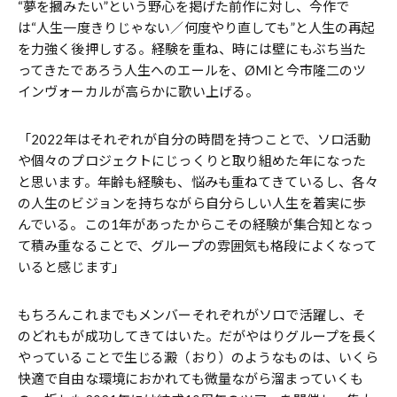
“夢を摑みたい”という野心を掲げた前作に対し、今作で
は“人生一度きりじゃない／何度やり直しても”と人生の再起
を力強く後押しする。経験を重ね、時には壁にもぶち当た
ってきたであろう人生へのエールを、ØMIと今市隆二のツ
インヴォーカルが高らかに歌い上げる。
「2022年はそれぞれが自分の時間を持つことで、ソロ活動
や個々のプロジェクトにじっくりと取り組めた年になった
と思います。年齢も経験も、悩みも重ねてきているし、各々
の人生のビジョンを持ちながら自分らしい人生を着実に歩
んでいる。この1年があったからこその経験が集合知となっ
て積み重なることで、グループの雰囲気も格段によくなって
いると感じます」
もちろんこれまでもメンバーそれぞれがソロで活躍し、そ
のどれもが成功してきてはいた。だがやはりグループを長く
やっていることで生じる澱（おり）のようなものは、いくら
快適で自由な環境におかれても微量ながら溜まっていくも