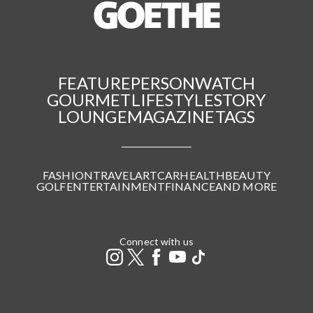
FEATURE
PERSON
WATCH
GOURMET
LIFESTYLE
STORY
LOUNGE
MAGAZINE
TAGS
FASHION
TRAVEL
ART
CAR
HEALTH
BEAUTY
GOLF
ENTERTAINMENT
FINANCE
AND MORE
Connect with us