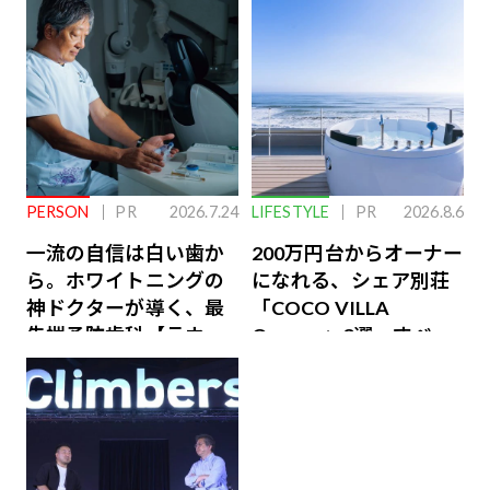
PERSON
PR
2026.7.24
LIFESTYLE
PR
2026.8.6
一流の自信は白い歯か
200万円台からオーナー
ら。ホワイトニングの
になれる、シェア別荘
神ドクターが導く、最
「COCO VILLA
先端予防歯科【ラウン
Owners」3選。すべて
ジ会員特典あり】
が絶景、収益も得られ
るその仕組みとは