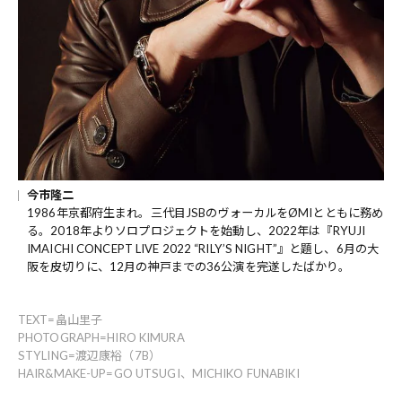
今市隆二
1986年京都府生まれ。三代目JSBのヴォーカルをØMIとともに務め
る。2018年よりソロプロジェクトを始動し、2022年は『RYUJI
IMAICHI CONCEPT LIVE 2022 “RILY’S NIGHT”』と題し、6月の大
阪を皮切りに、12月の神戸までの36公演を完遂したばかり。
TEXT=畠山里子
PHOTOGRAPH=HIRO KIMURA
STYLING=渡辺康裕（7B）
HAIR&MAKE-UP=GO UTSUGI、MICHIKO FUNABIKI