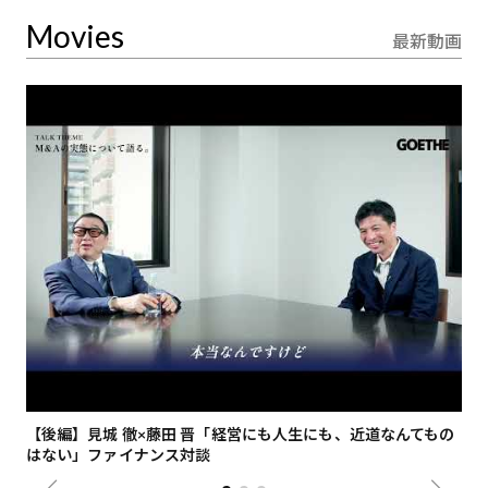
Movies
最新動画
【後編】見城 徹×藤田 晋「経営にも人生にも、近道なんてもの
【
はない」ファイナンス対談
総