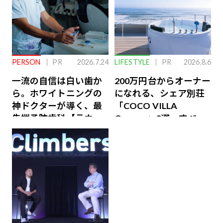
PERSON
PR
2026.7.24
LIFESTYLE
PR
2026.8.6
一流の自信は白い歯か
200万円台からオーナー
ら。ホワイトニングの
になれる、シェア別荘
神ドクターが導く、最
「COCO VILLA
先端予防歯科【ラウン
Owners」3選。すべて
ジ会員特典あり】
が絶景、収益も得られ
るその仕組みとは