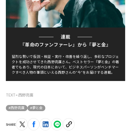
連載
『革命のファンファーレ』から『夢と金』
猛烈な勢いで仮説・検証・実行・改善を繰り返し、多彩なプロジェ
クトを成功させてきた西野亮廣さん。ベストセラー『夢と金』の著
者でもあり、現代の日本において、ビジネスパーソンがベンチマー
クすべき人物の筆頭といえる西野さんの“今”をお届けする連載。
TEXT=西野亮廣
#西野亮廣
#夢と金
SHARE