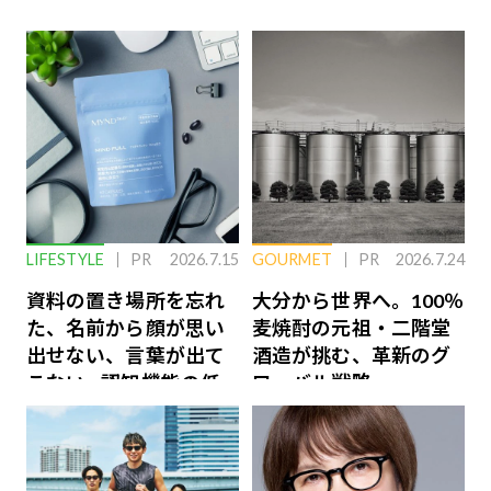
LIFESTYLE
PR
2026.7.15
GOURMET
PR
2026.7.24
資料の置き場所を忘れ
大分から世界へ。100％
た、名前から顔が思い
麦焼酎の元祖・二階堂
出せない、言葉が出て
酒造が挑む、革新のグ
こない…認知機能の低
ローバル戦略
下を救う、脳のインナ
ーケアとは