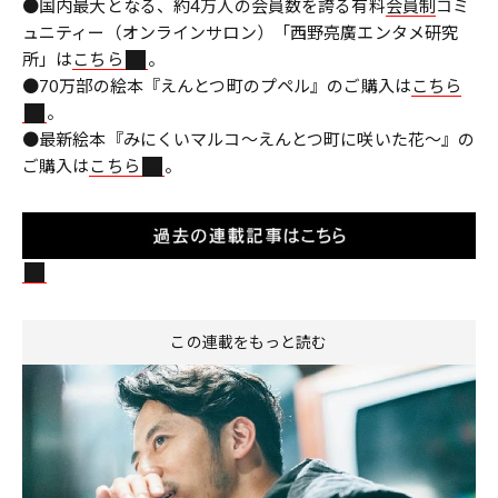
●国内最大となる、約4万人の会員数を誇る有料
会員制
コミ
ュニティー（オンラインサロン）「西野亮廣エンタメ研究
所」は
こちら
。
●70万部の絵本『えんとつ町のプペル』のご購入は
こちら
。
●最新絵本『みにくいマルコ～えんとつ町に咲いた花～』の
ご購入は
こちら
。
この連載をもっと読む