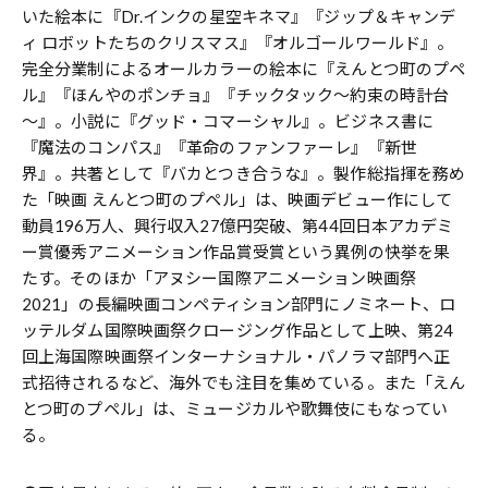
いた絵本に『Dr.インクの星空キネマ』『ジップ＆キャンデ
ィ ロボットたちのクリスマス』『オルゴールワールド』。
完全分業制によるオールカラーの絵本に『えんとつ町のプペ
ル』『ほんやのポンチョ』『チックタック～約束の時計台
～』。小説に『グッド・コマーシャル』。ビジネス書に
『魔法のコンパス』『革命のファンファーレ』『新世
界』。共著として『バカとつき合うな』。製作総指揮を務め
た「映画 えんとつ町のプペル」は、映画デビュー作にして
動員196万人、興行収入27億円突破、第44回日本アカデミ
ー賞優秀アニメーション作品賞受賞という異例の快挙を果
たす。そのほか「アヌシー国際アニメーション映画祭
2021」の長編映画コンペティション部門にノミネート、ロ
ッテルダム国際映画祭クロージング作品として上映、第24
回上海国際映画祭インターナショナル・パノラマ部門へ正
式招待されるなど、海外でも注目を集めている。また「えん
とつ町のプペル」は、ミュージカルや歌舞伎にもなってい
る。