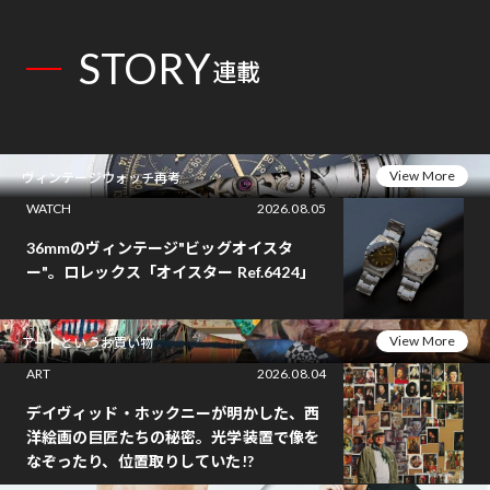
STORY
連載
View More
ヴィンテージウォッチ再考
WATCH
2026.08.05
36mmのヴィンテージ"ビッグオイスタ
ー"。ロレックス「オイスター Ref.6424」
View More
アートというお買い物
ART
2026.08.04
デイヴィッド・ホックニーが明かした、西
洋絵画の巨匠たちの秘密。光学装置で像を
なぞったり、位置取りしていた!?