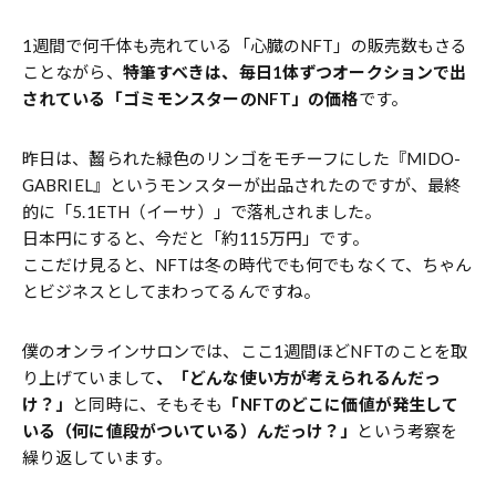
1週間で何千体も売れている「心臓のNFT」の販売数もさる
ことながら、
特筆すべきは、毎日1体ずつオークションで出
されている「ゴミモンスターのNFT」の価格
です。
昨日は、齧られた緑色のリンゴをモチーフにした『MIDO-
GABRIEL』というモンスターが出品されたのですが、最終
的に「5.1ETH（イーサ）」で落札されました。
日本円にすると、今だと「約115万円」です。
ここだけ見ると、NFTは冬の時代でも何でもなくて、ちゃん
とビジネスとしてまわってるんですね。
僕のオンラインサロンでは、ここ1週間ほどNFTのことを取
り上げていまして
、「どんな使い方が考えられるんだっ
け？」
と同時に、そもそも
「NFTのどこに価値が発生して
いる（何に値段がついている）んだっけ？」
という考察を
繰り返しています。