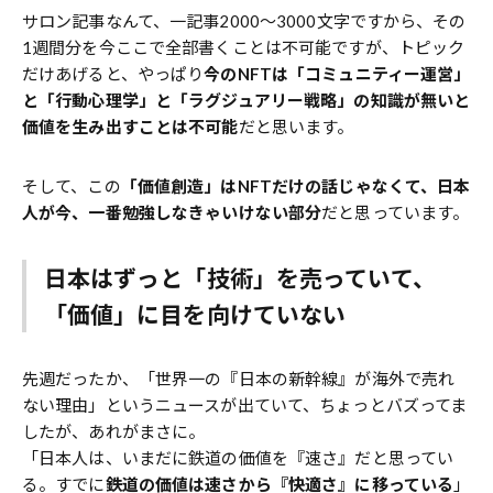
サロン記事なんて、一記事2000〜3000文字ですから、その
1週間分を今ここで全部書くことは不可能ですが、トピック
だけあげると、やっぱり
今のNFTは「コミュニティー運営」
と「行動心理学」と「ラグジュアリー戦略」の知識が無いと
価値を生み出すことは不可能
だと思います。
そして、この
「価値創造」はNFTだけの話じゃなくて、日本
人が今、一番勉強しなきゃいけない部分
だと思っています。
日本はずっと「技術」を売っていて、
「価値」に目を向けていない
先週だったか、「世界一の『日本の新幹線』が海外で売れ
ない理由」というニュースが出ていて、ちょっとバズってま
したが、あれがまさに。
「日本人は、いまだに鉄道の価値を『速さ』だと思ってい
る。すでに
鉄道の価値は速さから『快適さ』に移っている
」