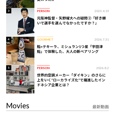
3
PERSON
2023.4.19
元阪神監督・矢野燿大への疑問②「好き嫌
いで選手を選んでなかったですか？」
4
GOURMET
2026.7.31
鮨×テキーラ、ミシュラン1つ星「宇田津
鮨」で体験した、大人の新ペアリング
5
PERSON
2026.8.2
世界的空調メーカー「ダイキン」のさらに
上をいく“ローカライズ化”で躍進したイン
ドネシア企業とは？
Movies
最新動画