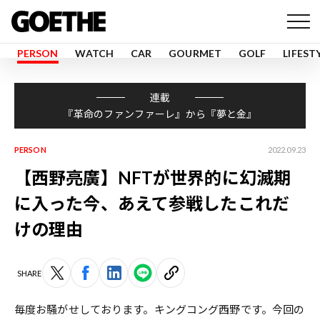
PERSON
WATCH
CAR
GOURMET
GOLF
LIFEST
連載
『革命のファンファーレ』から『夢と金』
PERSON
2022.09.23
【西野亮廣】NFTが世界的に幻滅期
に入った今、あえて参戦したこれだ
けの理由
SHARE
毎度お騒がせしております。キングコング西野です。今回の