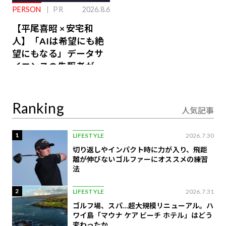
PERSON
PR
2026.8.6
【平尾喜昭 × 安宅和
人】「AIは希望にも絶
望にもなる」データサ
イエンスの先駆者が語
り合うAI時代の意思決
定
Ranking
人気記事
1
LIFESTYLE
2026.7.30
切り返しやインパクト時に力が入り、飛距
離が伸びないゴルファーにオススメの練習
法
2
LIFESTYLE
2026.7.31
ゴルフ場、スパ…超大規模リニューアル。ハ
ワイ島「マウナ ケア ビーチ ホテル」はどう
変わったか