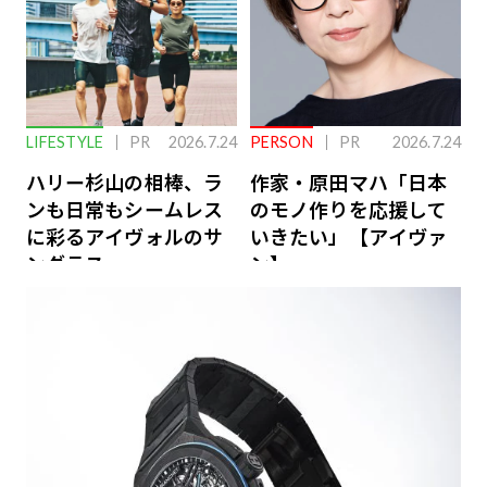
LIFESTYLE
PR
2026.7.24
PERSON
PR
2026.7.24
ハリー杉山の相棒、ラ
作家・原田マハ「日本
ンも日常もシームレス
のモノ作りを応援して
に彩るアイヴォルのサ
いきたい」【アイヴァ
ングラス
ン】