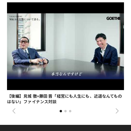
【後編】見城 徹×藤田 晋「経営にも人生にも、近道なんてもの
【
はない」ファイナンス対談
総