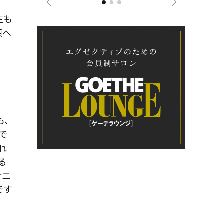
生も
頼へ
も、
で
れ
る
オニ
です