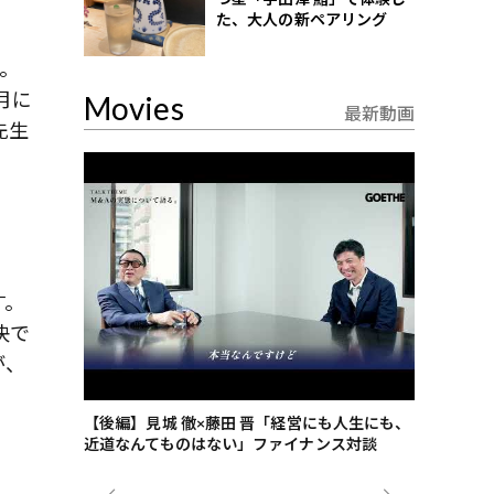
た、大人の新ペアリング
。
月に
Movies
最新動画
先生
す。
決で
が、
ごした、海最
【後編】見城 徹×藤田 晋「経営にも人生にも、
【ゲーテ9
近道なんてものはない」ファイナンス対談
ンタビュー
ジネス戦略