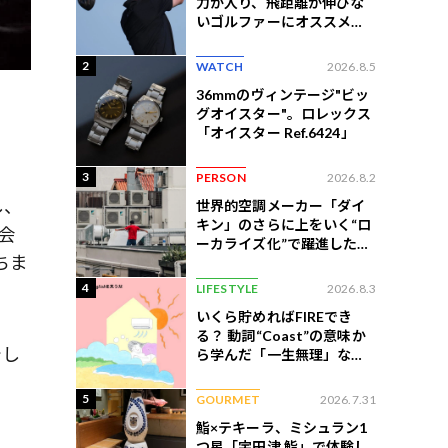
力が入り、飛距離が伸びな
いゴルファーにオススメの
練習法
2
WATCH
2026.8.5
36mmのヴィンテージ"ビッ
グオイスター"。ロレックス
「オイスター Ref.6424」
3
PERSON
2026.8.2
し、
世界的空調メーカー「ダイ
キン」のさらに上をいく“ロ
会
ーカライズ化”で躍進したイ
ちま
ンドネシア企業とは？
4
LIFESTYLE
2026.8.3
いくら貯めればFIREでき
る？ 動詞“Coast”の意味か
でし
ら学んだ「一生無理」な切
ない現実
5
GOURMET
2026.7.31
鮨×テキーラ、ミシュラン1
つ星「宇田津 鮨」で体験し