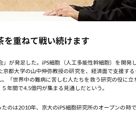
。無茶を重ねて戦い続けます
る会」が発足した。iPS細胞（人工多能性幹細胞）を開発
した京都大学の山中伸弥教授の研究を、経済面で支援する
ん。「世界中の難病に苦しむ人たちを救う研究の役に立
５年間で4.5億円が集まる見通しだという。
のは2010年、京大のiPS細胞研究所のオープンの時