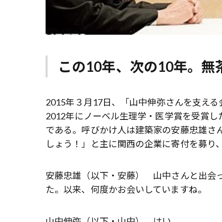
この10年、次の10年――
2015年３月17日、「山中伸弥さんを支え
2012年にノーベル生理学・医学賞を受賞
である。呼びかけ人は建築家の安藤忠雄さ
しょう！」と主に関西の企業に寄付を募り、
安藤忠雄（以下・安藤） 山中さんと出会った
た。以来、何度かお会いしていますね。
山中伸弥（以下・山中） はい。