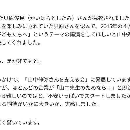
だった貝原俊民（かいはらとしたみ）さんが急死されました
を楽しみにされていた貝原さんを偲んで、2015年の４
子どもたちへ」というテーマの講演をしてほしいと山中
決してくれました。
ら、是が非でもと。
っかけで、「山中伸弥さんを支える会」に発展していま
すが、ほとんどの企業が「山中先生のためなら！」と即
から難しいのではと、不安いっぱいでスタートしました
せる期待がいかに大きいか、実感しました。
歌舞伎俳優・尾上右近が休息を過
前列ホテル「UMITO 熱海 別邸」
ごく驚いています。