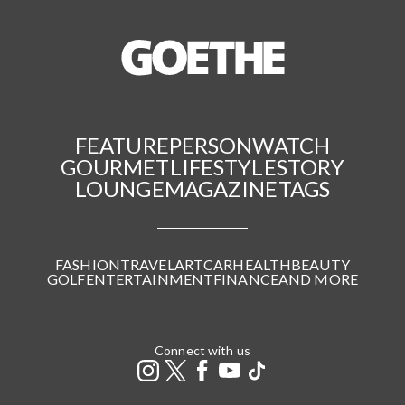
FEATURE
PERSON
WATCH
GOURMET
LIFESTYLE
STORY
LOUNGE
MAGAZINE
TAGS
FASHION
TRAVEL
ART
CAR
HEALTH
BEAUTY
GOLF
ENTERTAINMENT
FINANCE
AND MORE
Connect with us