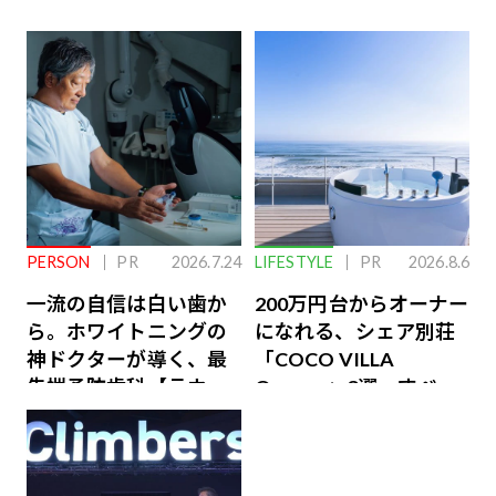
PERSON
PR
2026.7.24
LIFESTYLE
PR
2026.8.6
一流の自信は白い歯か
200万円台からオーナー
ら。ホワイトニングの
になれる、シェア別荘
神ドクターが導く、最
「COCO VILLA
先端予防歯科【ラウン
Owners」3選。すべて
ジ会員特典あり】
が絶景、収益も得られ
るその仕組みとは