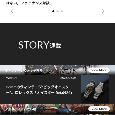
はない」ファイナンス対談
総
STORY
連載
View More
ヴィンテージウォッチ再考
WATCH
2026.08.05
36mmのヴィンテージ"ビッグオイスタ
ー"。ロレックス「オイスター Ref.6424」
View More
アートというお買い物