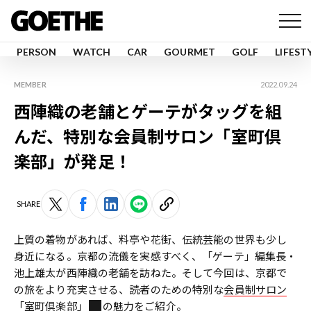
PERSON
WATCH
CAR
GOURMET
GOLF
LIFEST
MEMBER
2022.09.24
西陣織の老舗とゲーテがタッグを組
んだ、特別な会員制サロン「室町倶
楽部」が発足！
SHARE
上質の着物があれば、料亭や花街、伝統芸能の世界も少し
身近になる。京都の流儀を実感すべく、「ゲーテ」編集長・
池上雄太が西陣織の老舗を訪ねた。そして今回は、京都で
の旅をより充実させる、読者のための特別な
会員制サロン
「室町倶楽部」
の魅力をご紹介。