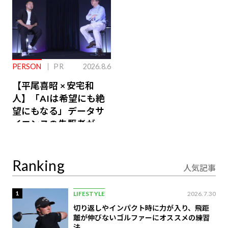
PERSON
PR
2026.8.6
【平尾喜昭 × 安宅和
人】「AIは希望にも絶
望にもなる」データサ
イエンスの先駆者が語
り合うAI時代の意思決
定
Ranking
人気記事
1
LIFESTYLE
2026.7.30
切り返しやインパクト時に力が入り、飛距
離が伸びないゴルファーにオススメの練習
法