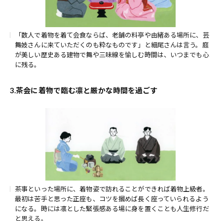
「数人で着物を着て会食ならば、老舗の料亭や由緒ある場所に、芸
舞妓さんに来ていただくのも粋なものです」と細尾さんは言う。庭
が美しい歴史ある建物で舞や三味線を愉しむ時間は、いつまでも心
に残る。
3.茶会に着物で臨む凛と厳かな時間を過ごす
茶事といった場所に、着物姿で訪れることができれば着物上級者。
最初は苦手と思った正座も、コツを摑めば長く座っていられるよう
になる。時には凛とした緊張感ある場に身を置くことも人生修行だ
と思える。