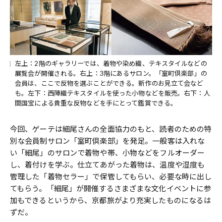
左上：2階のギャラリーでは、着物や染め織、テキスタイルなどの
展覧会が開催される。右上：3階にあるサロン。「室町倶楽部」の
会員は、ここで反物を選ぶことができる。新作のお見立て会など
も。左下：西陣織テキスタイルを使った小物などを販売。右下：人
間国宝による貴重な反物などを手にとって鑑賞できる。
今回、ゲーテは細尾さんの全面協力のもと、読者のための特
別な会員制サロン「室町倶楽部」を発足。一般客は入れな
い「細尾」のサロンで着物や帯、小物などをフルオーダー
し、着付けを学ぶ。仕立てあがった着物は、温度や湿度も
管理した「着物セラー」で保管してもらい、必要な時に出し
てもらう。「細尾」が開催するさまざまな文化イベントに参
加もできるというから、京都旅がより充実したものになるは
ずだ。