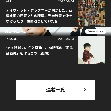
ART
2026.08.04
デイヴィッド・ホックニーが明かした、西
洋絵画の巨匠たちの秘密。光学装置で像を
なぞったり、位置取りしていた!?
View More
桝本壮志コラム
PERSON
2026.08.03
1P20秒以内、色と画角…、AI時代の「通る
企画書」を作るコツ【後編】
連載一覧