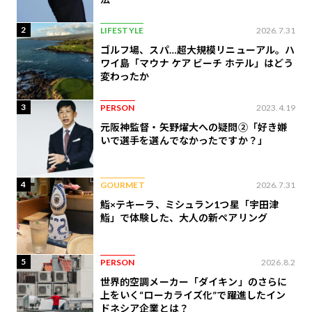
2
LIFESTYLE
2026.7.31
ゴルフ場、スパ…超大規模リニューアル。ハ
ワイ島「マウナ ケア ビーチ ホテル」はどう
変わったか
3
PERSON
2023.4.19
元阪神監督・矢野燿大への疑問②「好き嫌
いで選手を選んでなかったですか？」
4
GOURMET
2026.7.31
鮨×テキーラ、ミシュラン1つ星「宇田津
鮨」で体験した、大人の新ペアリング
5
PERSON
2026.8.2
世界的空調メーカー「ダイキン」のさらに
上をいく“ローカライズ化”で躍進したイン
ドネシア企業とは？