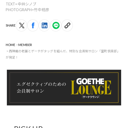
TEXT=中井シノブ
PHOTOGRAPH=竹中稔彦
SHARE
HOME
MEMBER
西陣織の老舗とゲーテがタッグを組んだ、特別な会員制サロン「室町倶楽部」
が発足！