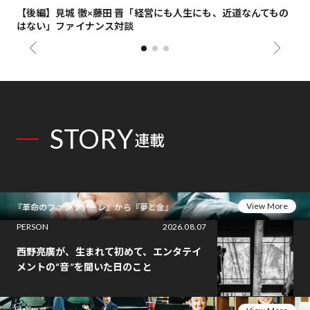
【後編】見城 徹×藤田 晋「経営にも人生にも、近道なんてもの
【
はない」ファイナンス対談
総
STORY
連載
View More
『革命のファンファーレ』から『夢と金』
PERSON
2026.08.07
西野亮廣が、生まれて初めて、エンタテイ
メントの“音”を聞いた日のこと