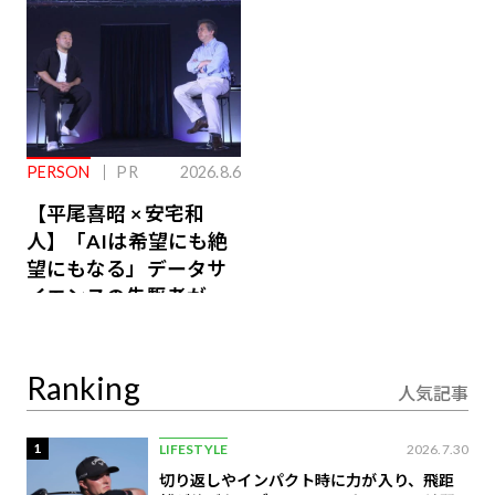
PERSON
PR
2026.8.6
【平尾喜昭 × 安宅和
人】「AIは希望にも絶
望にもなる」データサ
イエンスの先駆者が語
り合うAI時代の意思決
定
Ranking
人気記事
1
LIFESTYLE
2026.7.30
切り返しやインパクト時に力が入り、飛距