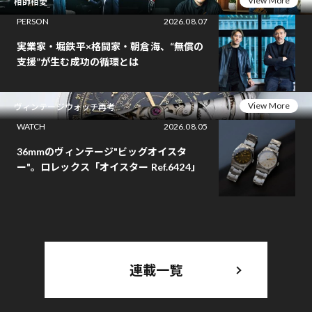
View More
相師相愛
PERSON
2026.08.07
実業家・堀鉄平×格闘家・朝倉海、“無償の
支援”が生む成功の循環とは
View More
ヴィンテージウォッチ再考
WATCH
2026.08.05
36mmのヴィンテージ"ビッグオイスタ
ー"。ロレックス「オイスター Ref.6424」
連載一覧