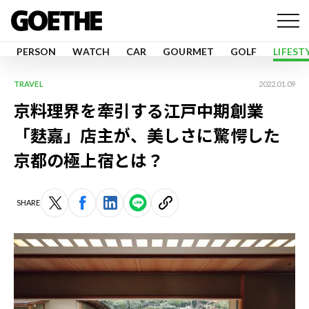
PERSON
WATCH
CAR
GOURMET
GOLF
LIFEST
TRAVEL
2022.01.09
京料理界を牽引する江戸中期創業
「麩嘉」店主が、美しさに驚愕した
京都の極上宿とは？
SHARE