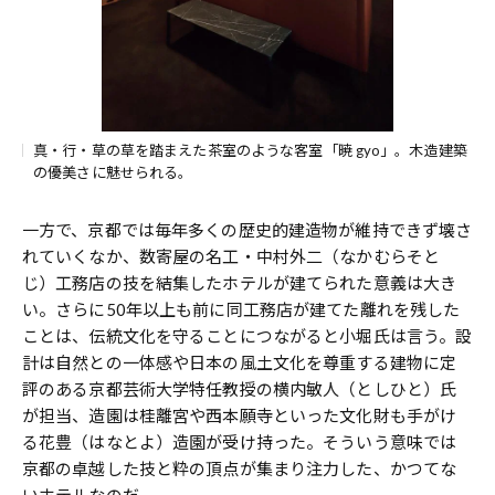
真・行・草の草を踏まえた茶室のような客室「暁 gyo」。木造建築
の優美さに魅せられる。
一方で、京都では毎年多くの歴史的建造物が維持できず壊さ
れていくなか、数寄屋の名工・中村外二（なかむらそと
じ）工務店の技を結集したホテルが建てられた意義は大き
い。さらに50年以上も前に同工務店が建てた離れを残した
ことは、伝統文化を守ることにつながると小堀氏は言う。設
計は自然との一体感や日本の風土文化を尊重する建物に定
評のある京都芸術大学特任教授の横内敏人（としひと）氏
が担当、造園は桂離宮や西本願寺といった文化財も手がけ
る花豊（はなとよ）造園が受け持った。そういう意味では
京都の卓越した技と粋の頂点が集まり注力した、かつてな
いホテルなのだ。