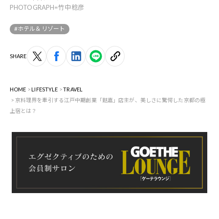
PHOTOGRAPH=竹中稔彦
#ホテル＆リゾート
SHARE
HOME
LIFESTYLE
TRAVEL
京料理界を牽引する江戸中期創業「麩嘉」店主が、美しさに驚愕した京都の極
上宿とは？