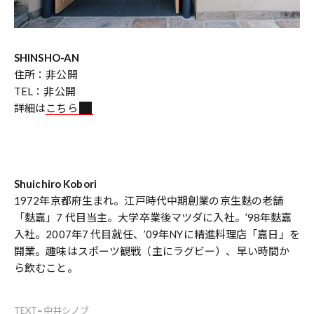
SHINSHO-AN
住所：非公開
TEL：非公開
詳細は
こちら
Shuichiro Kobori
1972年京都府生まれ。江戸時代中期創業の京生麩の老舗
「麩嘉」7 代目当主。大学卒業後マツダに入社。’98年麩嘉
入社。2007年7 代目就任、’09年NYに精進料理店「嘉日」を
開業。趣味はスポーツ観戦（主にラグビー）、早い時間か
ら飲むこと。
TEXT=中井シノブ