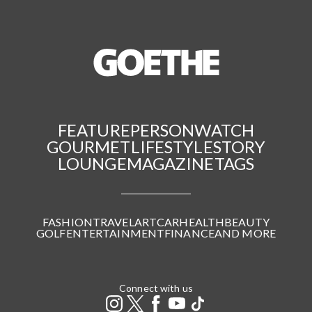
FEATURE
PERSON
WATCH
GOURMET
LIFESTYLE
STORY
LOUNGE
MAGAZINE
TAGS
FASHION
TRAVEL
ART
CAR
HEALTH
BEAUTY
GOLF
ENTERTAINMENT
FINANCE
AND MORE
Connect with us