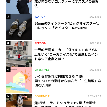
離が伸びないゴルファーにオススメの練習
法
2
WATCH
2026.8.5
36mmのヴィンテージ"ビッグオイスター"。
ロレックス「オイスター Ref.6424」
3
PERSON
2026.8.2
世界的空調メーカー「ダイキン」のさらに
上をいく“ローカライズ化”で躍進したイン
ドネシア企業とは？
4
LIFESTYLE
2026.8.3
いくら貯めればFIREできる？ 動
詞“Coast”の意味から学んだ「一生無理」な
切ない現実
5
GOURMET
2026.7.31
鮨×テキーラ、ミシュラン1つ星「宇田津