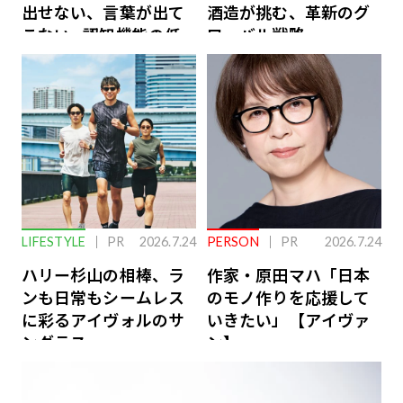
出せない、言葉が出て
酒造が挑む、革新のグ
こない…認知機能の低
ローバル戦略
下を救う、脳のインナ
ーケアとは
LIFESTYLE
PR
2026.7.24
PERSON
PR
2026.7.24
ハリー杉山の相棒、ラ
作家・原田マハ「日本
ンも日常もシームレス
のモノ作りを応援して
に彩るアイヴォルのサ
いきたい」【アイヴァ
ングラス
ン】