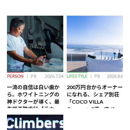
PERSON
PR
2026.7.24
LIFESTYLE
PR
2026.8.6
一流の自信は白い歯か
200万円台からオーナー
ら。ホワイトニングの
になれる、シェア別荘
神ドクターが導く、最
「COCO VILLA
先端予防歯科【ラウン
Owners」3選。すべて
ジ会員特典あり】
が絶景、収益も得られ
るその仕組みとは