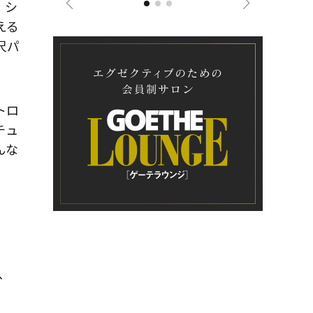
、シ
える
尺パ
トロ
チュ
んな
、