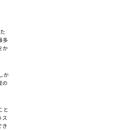
げた
最多
をか
しか
度の
こと
うス
でき