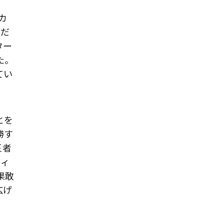
カ
のだ
ター
た。
てい
とを
勝す
王者
フィ
果敢
広げ