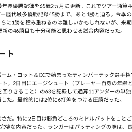
年長優勝記録を65歳2ヵ月に更新。これでツアー通算4
ー歴代最多優勝記録45勝まで、あと1勝と迫る。今季
さらに1勝を積み重ねるのは難しいかもしれないが、来期
更新の46勝目も十分可能と思わせる試合内容だった。
ート
・パーム・ヨット＆CCで始まったティンバーテック選手権
ート。2日目にエージシュート（プレーヤー自身の年齢
を回りきること）の63を記録して通算11アンダーの単独
勝した。最終的には2位に6打差をつける圧勝だった。
歌舞伎俳優・尾上右近が休息を過
確さだ。特に2日目は勝負どころのミドルパットをことご
前列ホテル「UMITO 熱海 別邸」
と完璧な内容だった。ランガーはパッティングの際は、