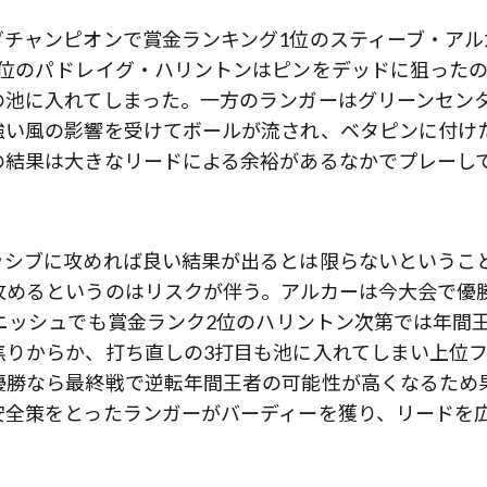
チャンピオンで賞金ランキング1位のスティーブ・アル
2位のパドレイグ・ハリントンはピンをデッドに狙った
の池に入れてしまった。一方のランガーはグリーンセン
強い風の影響を受けてボールが流され、ベタピンに付け
の結果は大きなリードによる余裕があるなかでプレーし
ッシブに攻めれば良い結果が出るとは限らないというこ
攻めるというのはリスクが伴う。アルカーは今大会で優
ニッシュでも賞金ランク2位のハリントン次第では年間
焦りからか、打ち直しの3打目も池に入れてしまい上位
優勝なら最終戦で逆転年間王者の可能性が高くなるため
安全策をとったランガーがバーディーを獲り、リードを
。