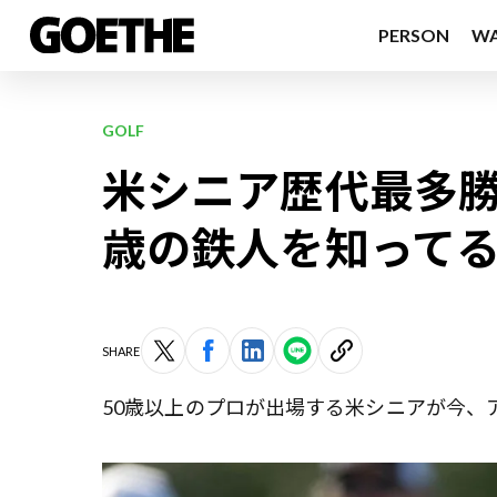
PERSON
W
GOLF
米シニア歴代最多勝
歳の鉄人を知って
SHARE
50歳以上のプロが出場する米シニアが今、