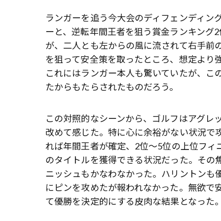
ランガーを追う今大会のディフェンディング
ーと、逆転年間王者を狙う賞金ランキング
が、二人とも左からの風に流されて右手前
を狙って安全策を取ったところ、想定より
これにはランガー本人も驚いていたが、こ
たからもたらされたものだろう。
この対照的なシーンから、ゴルフはアグレ
改めて感じた。特に心に余裕がない状況で
れば年間王者が確定、2位～5位の上位フィ
のタイトルを獲得できる状況だった。その
ニッシュもかなわなかった。ハリントンも
にピンを攻めたが報われなかった。無欲で
て優勝を決定的にする皮肉な結果となった