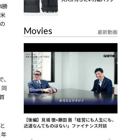
4勝
の米
の
Movies
最新動画
で、
と同
首
ごした、海最
【後編】見城 徹×藤田 晋「経営にも人生にも、
【ゲーテ9
と
近道なんてものはない」ファイナンス対談
ンタビュー
ジネス戦略
長年