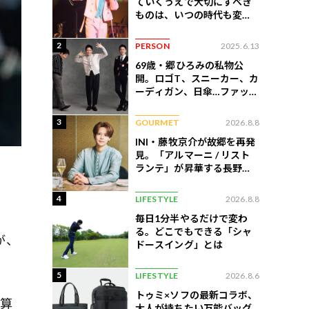
ていくうえで大切にすべき
ものは、いつの時代も変わ
らない」
2
PERSON
2025.6.13
69歳・郷ひろみの私物公
開。ロゴT、スニーカー、カ
ーディガン、日傘…ファッシ
ョンのこだわりを告白
3
GOURMET
2026.8.8
INI・藤牧京介が故郷を再発
見。「アルマーニ / リスト
ランテ」が昇華する長野の
美食
4
LIFESTYLE
2026.8.8
毎日1分半やるだけで変わ
る。どこでもできる「シャ
が、
ドースイング」とは
5
LIFESTYLE
2026.8.6
トゥミ×ソフの最新コラボ、
通算
大人が持ちたい万能バッグ