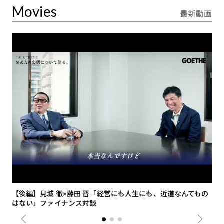
Movies
最新動画
【後編】見城 徹×藤田 晋「経営にも人生にも、近道なんてもの
【
はない」ファイナンス対談
総