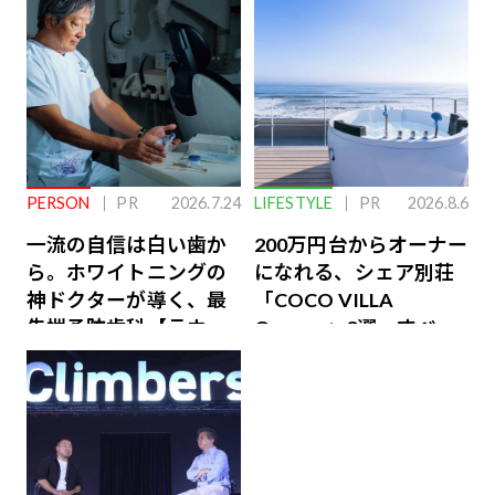
PERSON
PR
2026.7.24
LIFESTYLE
PR
2026.8.6
一流の自信は白い歯か
200万円台からオーナー
ら。ホワイトニングの
になれる、シェア別荘
神ドクターが導く、最
「COCO VILLA
先端予防歯科【ラウン
Owners」3選。すべて
ジ会員特典あり】
が絶景、収益も得られ
るその仕組みとは