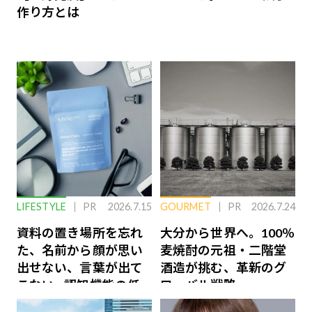
作り方とは
LIFESTYLE
PR
2026.7.15
GOURMET
PR
2026.7.24
資料の置き場所を忘れ
大分から世界へ。100％
た、名前から顔が思い
麦焼酎の元祖・二階堂
出せない、言葉が出て
酒造が挑む、革新のグ
こない…認知機能の低
ローバル戦略
下を救う、脳のインナ