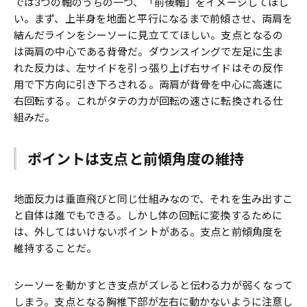
では3つの軸のうちの一つ、「前後軸」をイメージしてほし
い。まず、上半身を地面と平行になるまで前傾させ、両肩を
結んだラインをシーソーに見立ててほしい。支点となるの
は両肩の中心である背骨だ。ダウンスイングで左足に生ま
れた反力は、左サイドを引っ張り上げ右サイドはその反作
用で下方向に引き下ろされる。両肩が背骨を中心に高速に
右回転する。これがタテの力が回転の速さに転換される仕
組みだ。
ポイントは支点と前傾角度の維持
地面反力は垂直飛びと同じ仕組みなので、それを生み出すこ
と自体は誰でもできる。しかし体の回転に変換するために
は、外してはいけないポイントがある。支点と前傾角度を
維持することだ。
シーソーを動かすとき支点がズレると伝わる力が弱くなって
しまう。支点となる胸椎下部が左右に動かないように注意し