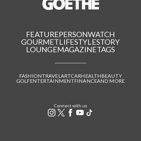
FEATURE
PERSON
WATCH
GOURMET
LIFESTYLE
STORY
LOUNGE
MAGAZINE
TAGS
FASHION
TRAVEL
ART
CAR
HEALTH
BEAUTY
GOLF
ENTERTAINMENT
FINANCE
AND MORE
Connect with us