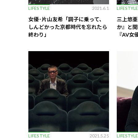
LIFESTYLE
2021.6.1
LIFESTYL
女優･片山友希「調子に乗って、
三上悠亜
しんどかった京都時代を忘れたら
か』と聞
終わり」
『AV女
LIFESTYLE
2021.5.25
LIFESTYL