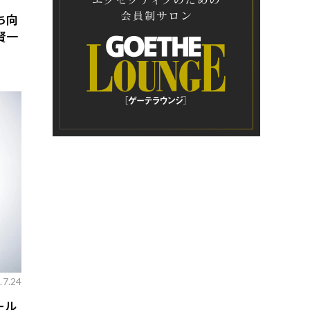
ち向
賢一
.7.24
ール