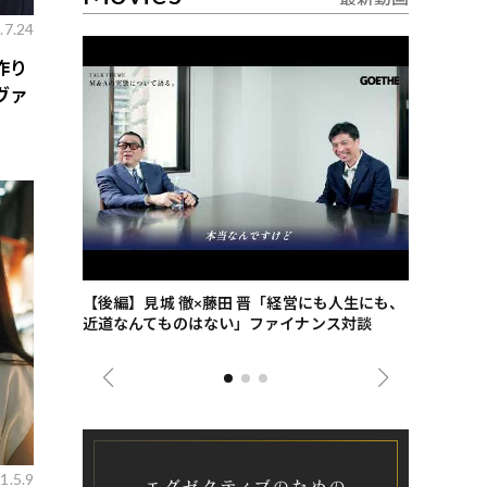
.7.24
作り
ヴァ
ごした、海最
【後編】見城 徹×藤田 晋「経営にも人生にも、
【ゲーテ9
近道なんてものはない」ファイナンス対談
ンタビュー
ジネス戦略
1.5.9