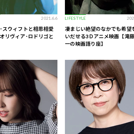
E
2021.6.6
LIFESTYLE
202
･スウィフトと相思相愛
凄まじい絶望のなかでも希望
オリヴィア･ロドリゴと
いだせる3Ｄアニメ映画【滝
一の映画語り座】