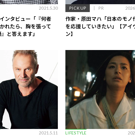
E
2021.5.30
PICK UP
PR
2026
インタビュー「『何者
作家・原田マハ「日本のモノ
かれたら、胸を張って
を応援していきたい」【アイ
優』と答えます」
ン】
歌舞伎俳優・尾上右近が休息を過
前列ホテル「UMITO 熱海 別邸」
E
2021.5.11
LIFESTYLE
202