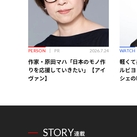
PERSON
PR
2026.7.24
WATCH
作家・原田マハ「日本のモノ作
軽くて
りを応援していきたい」【アイ
ルビヨ
ヴァン】
シェの
STORY
連載