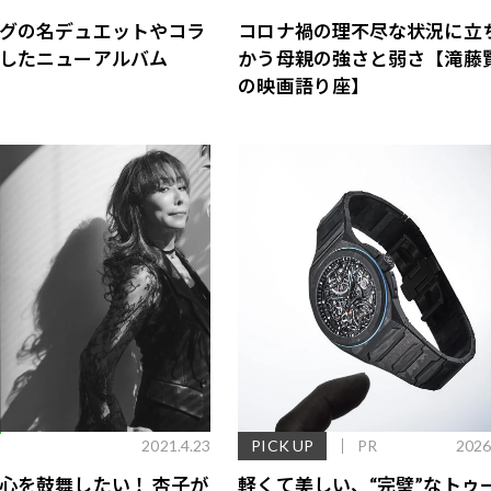
グの名デュエットやコラ
コロナ禍の理不尽な状況に立
したニューアルバム
かう母親の強さと弱さ【滝藤
の映画語り座】
E
2021.4.23
PICK UP
PR
2026
心を鼓舞したい！ 杏子が
軽くて美しい、“完璧”なトゥ