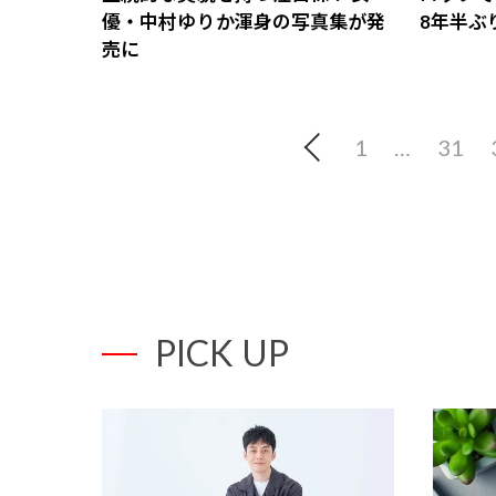
優・中村ゆりか渾身の写真集が発
8年半ぶ
売に
1
…
31
PICK UP