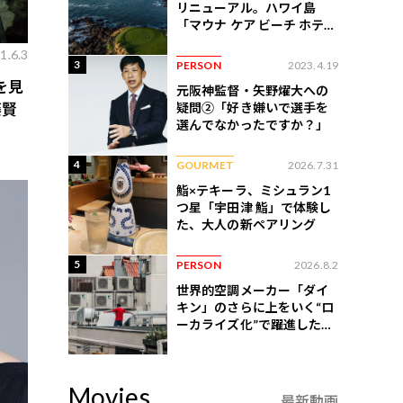
リニューアル。ハワイ島
「マウナ ケア ビーチ ホテ
ル」はどう変わったか
1.6.3
3
PERSON
2023.4.19
を見
元阪神監督・矢野燿大への
疑問②「好き嫌いで選手を
藤賢
選んでなかったですか？」
4
GOURMET
2026.7.31
鮨×テキーラ、ミシュラン1
つ星「宇田津 鮨」で体験し
た、大人の新ペアリング
5
PERSON
2026.8.2
世界的空調メーカー「ダイ
キン」のさらに上をいく“ロ
ーカライズ化”で躍進したイ
ンドネシア企業とは？
Movies
最新動画