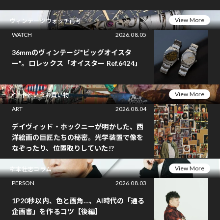
View More
ヴィンテージウォッチ再考
WATCH
2026.08.05
36mmのヴィンテージ"ビッグオイスタ
ー"。ロレックス「オイスター Ref.6424」
View More
アートというお買い物
ART
2026.08.04
デイヴィッド・ホックニーが明かした、西
洋絵画の巨匠たちの秘密。光学装置で像を
なぞったり、位置取りしていた!?
View More
桝本壮志コラム
PERSON
2026.08.03
1P20秒以内、色と画角…、AI時代の「通る
企画書」を作るコツ【後編】