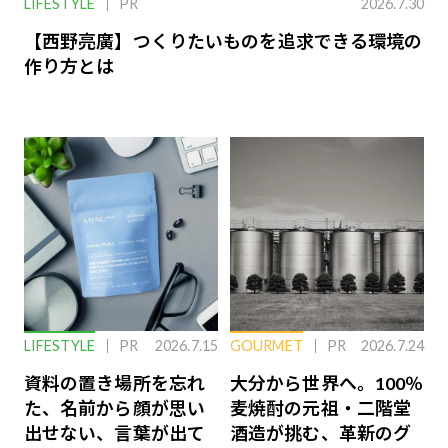
LIFESTYLE
PR
2026.7.30
【西野亮廣】つくりたいものを追求できる環境の
作り方とは
LIFESTYLE
PR
2026.7.15
GOURMET
PR
2026.7.24
資料の置き場所を忘れ
大分から世界へ。100％
た、名前から顔が思い
麦焼酎の元祖・二階堂
出せない、言葉が出て
酒造が挑む、革新のグ