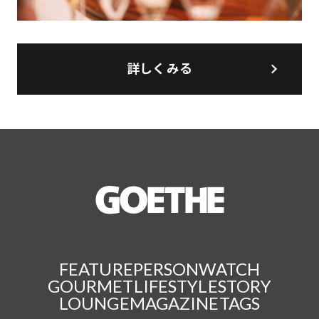
詳しくみる
FEATURE
PERSON
WATCH
GOURMET
LIFESTYLE
STORY
LOUNGE
MAGAZINE
TAGS