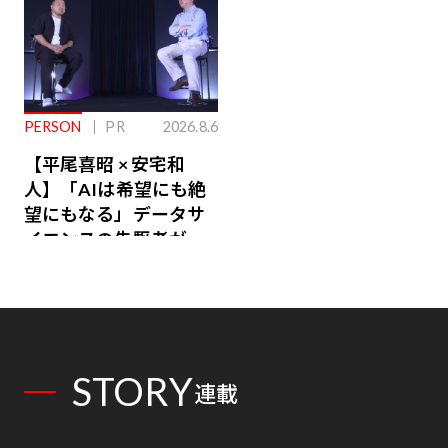
PERSON
PR
2026.8.6
【平尾喜昭 × 安宅和
人】「AIは希望にも絶
望にもなる」データサ
イエンスの先駆者が語
り合うAI時代の意思決
定
STORY
連載