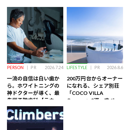
PERSON
PR
2026.7.24
LIFESTYLE
PR
2026.8.6
一流の自信は白い歯か
200万円台からオーナー
ら。ホワイトニングの
になれる、シェア別荘
神ドクターが導く、最
「COCO VILLA
先端予防歯科【ラウン
Owners」3選。すべて
ジ会員特典あり】
が絶景、収益も得られ
るその仕組みとは