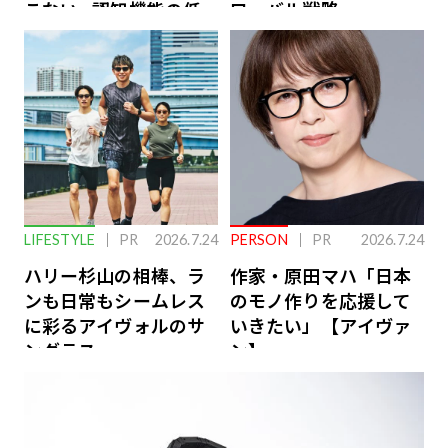
こない…認知機能の低
ローバル戦略
下を救う、脳のインナ
ーケアとは
LIFESTYLE
PR
2026.7.24
PERSON
PR
2026.7.24
ハリー杉山の相棒、ラ
作家・原田マハ「日本
ンも日常もシームレス
のモノ作りを応援して
に彩るアイヴォルのサ
いきたい」【アイヴァ
ングラス
ン】