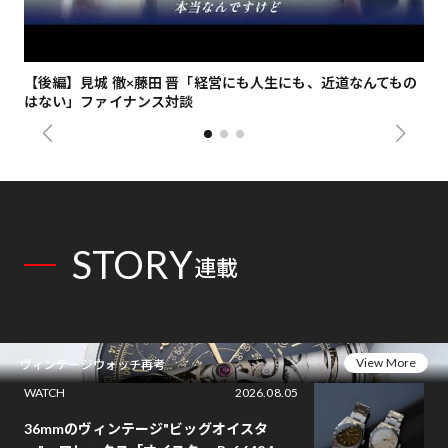
【後編】見城 徹×藤田 晋「経営にも人生にも、近道なんてもの
【
はない」ファイナンス対談
総
STORY
連載
View More
ヴィンテージウォッチ再考
WATCH
2026.08.05
36mmのヴィンテージ"ビッグオイスタ