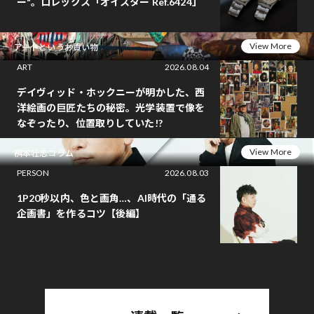
ー"。ロレックス「オイスター Ref.6424」
View More
アートというお買い物
ART
2026.08.04
デイヴィッド・ホックニーが明かした、西
洋絵画の巨匠たちの秘密。光学装置で像を
なぞったり、位置取りしていた!?
View More
桝本壮志コラム
PERSON
2026.08.03
1P20秒以内、色と画角…、AI時代の「通る
企画書」を作るコツ【後編】