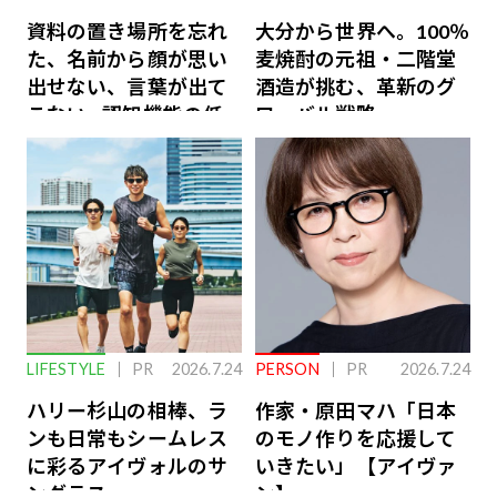
資料の置き場所を忘れ
大分から世界へ。100％
た、名前から顔が思い
麦焼酎の元祖・二階堂
出せない、言葉が出て
酒造が挑む、革新のグ
こない…認知機能の低
ローバル戦略
下を救う、脳のインナ
ーケアとは
LIFESTYLE
PR
2026.7.24
PERSON
PR
2026.7.24
ハリー杉山の相棒、ラ
作家・原田マハ「日本
ンも日常もシームレス
のモノ作りを応援して
に彩るアイヴォルのサ
いきたい」【アイヴァ
ングラス
ン】