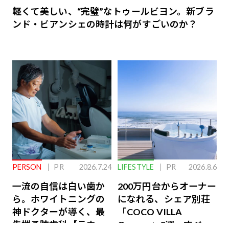
軽くて美しい、“完璧”なトゥールビヨン。新ブラ
ンド・ビアンシェの時計は何がすごいのか？
PERSON
PR
2026.7.24
LIFESTYLE
PR
2026.8.6
一流の自信は白い歯か
200万円台からオーナー
ら。ホワイトニングの
になれる、シェア別荘
神ドクターが導く、最
「COCO VILLA
先端予防歯科【ラウン
Owners」3選。すべて