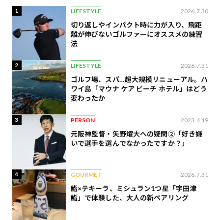
1
LIFESTYLE
2026.7.30
切り返しやインパクト時に力が入り、飛距
離が伸びないゴルファーにオススメの練習
法
2
LIFESTYLE
2026.7.31
ゴルフ場、スパ…超大規模リニューアル。ハ
ワイ島「マウナ ケア ビーチ ホテル」はどう
変わったか
3
PERSON
2023.4.19
元阪神監督・矢野燿大への疑問②「好き嫌
いで選手を選んでなかったですか？」
4
GOURMET
2026.7.31
鮨×テキーラ、ミシュラン1つ星「宇田津
鮨」で体験した、大人の新ペアリング