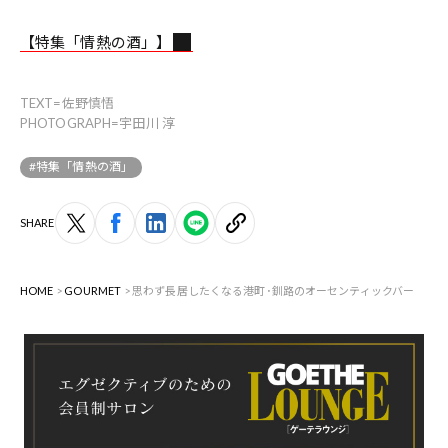
【特集「情熱の酒」】
TEXT=佐野慎悟
PHOTOGRAPH=宇田川 淳
#特集「情熱の酒」
SHARE
HOME
GOURMET
思わず長居したくなる港町･釧路のオーセンティックバー