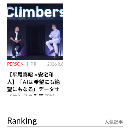
ジ会員特典あり】
が絶景、収益も得られ
るその仕組みとは
PERSON
PR
2026.8.6
【平尾喜昭 × 安宅和
人】「AIは希望にも絶
望にもなる」データサ
イエンスの先駆者が語
り合うAI時代の意思決
定
Ranking
人気記事