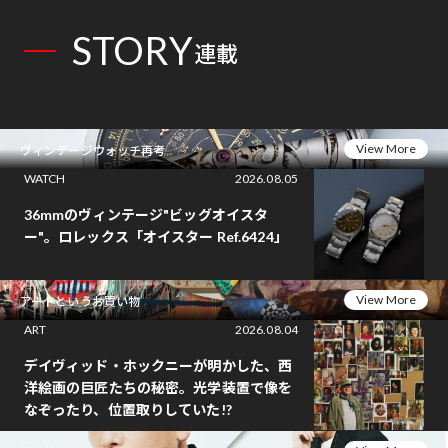
STORY
連載
View More
ヴィンテージウォッチ再考
WATCH
2026.08.05
36mmのヴィンテージ"ビッグオイスタ
ー"。ロレックス「オイスター Ref.6424」
View More
アートというお買い物
ART
2026.08.04
デイヴィッド・ホックニーが明かした、西
洋絵画の巨匠たちの秘密。光学装置で像を
なぞったり、位置取りしていた!?