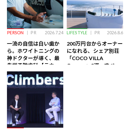
PERSON
PR
2026.7.24
LIFESTYLE
PR
2026.8.6
一流の自信は白い歯か
200万円台からオーナー
ら。ホワイトニングの
になれる、シェア別荘
神ドクターが導く、最
「COCO VILLA
先端予防歯科【ラウン
Owners」3選。すべて
ジ会員特典あり】
が絶景、収益も得られ
るその仕組みとは