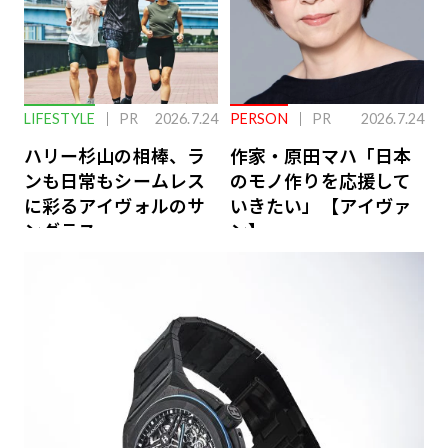
LIFESTYLE
PR
2026.7.24
PERSON
PR
2026.7.24
ハリー杉山の相棒、ラ
作家・原田マハ「日本
ンも日常もシームレス
のモノ作りを応援して
に彩るアイヴォルのサ
いきたい」【アイヴァ
ングラス
ン】