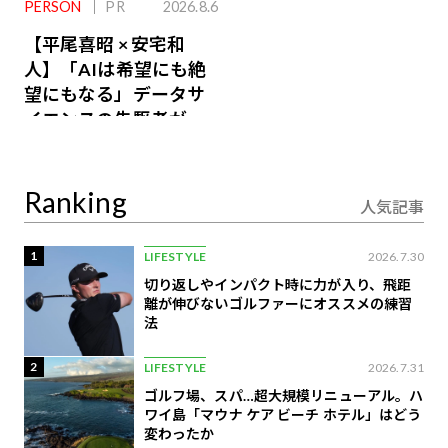
PERSON
PR
2026.8.6
【平尾喜昭 × 安宅和
人】「AIは希望にも絶
望にもなる」データサ
イエンスの先駆者が語
り合うAI時代の意思決
定
Ranking
人気記事
1
LIFESTYLE
2026.7.30
切り返しやインパクト時に力が入り、飛距
離が伸びないゴルファーにオススメの練習
法
2
LIFESTYLE
2026.7.31
ゴルフ場、スパ…超大規模リニューアル。ハ
ワイ島「マウナ ケア ビーチ ホテル」はどう
変わったか