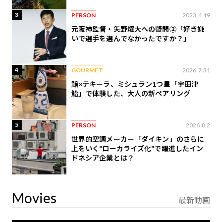
3
PERSON
2023.4.19
元阪神監督・矢野燿大への疑問②「好き嫌
いで選手を選んでなかったですか？」
4
GOURMET
2026.7.31
鮨×テキーラ、ミシュラン1つ星「宇田津
鮨」で体験した、大人の新ペアリング
5
PERSON
2026.8.2
世界的空調メーカー「ダイキン」のさらに
上をいく“ローカライズ化”で躍進したイン
ドネシア企業とは？
Movies
最新動画