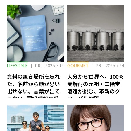
LIFESTYLE
PR
2026.7.15
GOURMET
PR
2026.7.24
資料の置き場所を忘れ
大分から世界へ。100％
た、名前から顔が思い
麦焼酎の元祖・二階堂
出せない、言葉が出て
酒造が挑む、革新のグ
こない…認知機能の低
ローバル戦略
下を救う、脳のインナ
ーケアとは