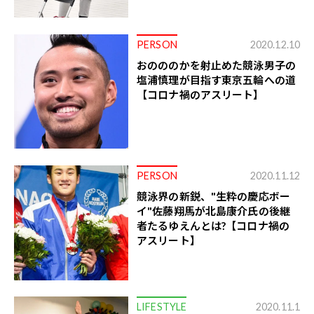
PERSON
2020.12.10
おのののかを射止めた競泳男子の
塩浦慎理が目指す東京五輪への道
【コロナ禍のアスリート】
PERSON
2020.11.12
競泳界の新鋭、"生粋の慶応ボー
イ"佐藤翔馬が北島康介氏の後継
者たるゆえんとは?【コロナ禍の
アスリート】
LIFESTYLE
2020.11.1