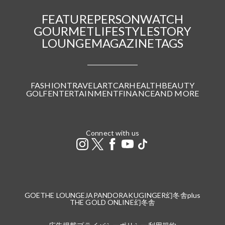
FEATURE
PERSON
WATCH
GOURMET
LIFESTYLE
STORY
LOUNGE
MAGAZINE
TAGS
FASHION
TRAVEL
ART
CAR
HEALTH
BEAUTY
GOLF
ENTERTAINMENT
FINANCE
AND MORE
Connect with us
GOETHE LOUNGE
JAPANDORAKU
GINGER
幻冬舎plus
THE GOLD ONLINE
幻冬舎