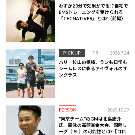
わずか20分で効果がでる!? 自宅で
EMSトレーニングを受けられる
「TECNATIVES」とは?（前編）
PICK UP
PR
2026.7.24
ハリー杉山の相棒、ランも日常も
シームレスに彩るアイヴォルのサ
ングラス
PERSON
2020.10.29
"東京チーム"のGMは北島康介
氏。競泳の高額賞金大会、国際リ
ーグ（ISL）の可能性とは?【コロ