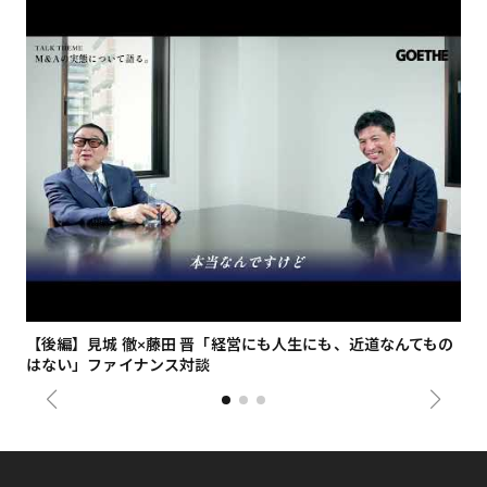
【後編】見城 徹×藤田 晋「経営にも人生にも、近道なんてもの
【
はない」ファイナンス対談
総