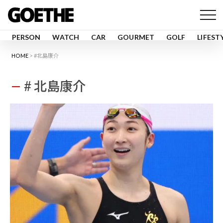
PERSON
WATCH
CAR
GOURMET
GOLF
LIFEST
HOME
#北島康介
# 北島康介