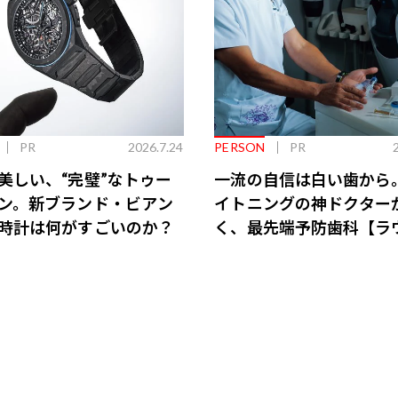
PR
2026.7.24
PERSON
PR
美しい、“完璧”なトゥー
一流の自信は白い歯から
ン。新ブランド・ビアン
イトニングの神ドクター
時計は何がすごいのか？
く、最先端予防歯科【ラ
会員特典あり】