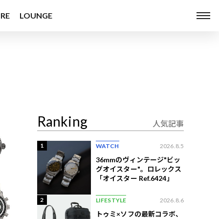
RE
LOUNGE
Ranking
人気記事
1
WATCH
2026.8.5
36mmのヴィンテージ"ビッ
グオイスター"。ロレックス
「オイスター Ref.6424」
2
LIFESTYLE
2026.8.6
トゥミ×ソフの最新コラボ、