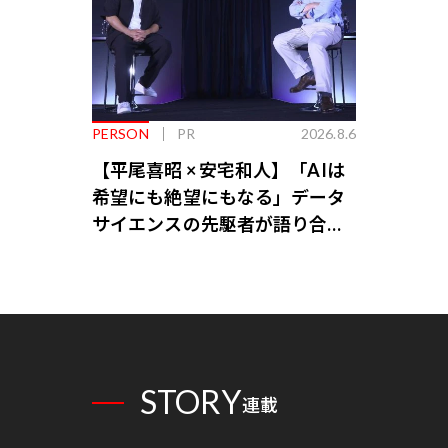
PERSON
PR
2026.8.6
【平尾喜昭 × 安宅和人】「AIは
希望にも絶望にもなる」データ
サイエンスの先駆者が語り合う
AI時代の意思決定
STORY
連載