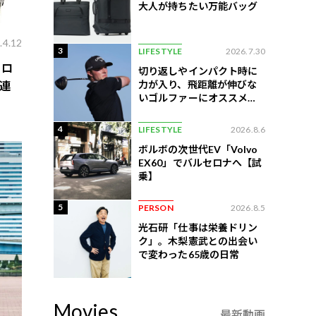
大人が持ちたい万能バッグ
.4.12
3
LIFESTYLE
2026.7.30
、ロ
切り返しやインパクト時に
力が入り、飛距離が伸びな
連
いゴルファーにオススメの
練習法
4
LIFESTYLE
2026.8.6
ボルボの次世代EV「Volvo
EX60」でバルセロナへ【試
乗】
5
PERSON
2026.8.5
光石研「仕事は栄養ドリン
ク」。木梨憲武との出会い
で変わった65歳の日常
Movies
最新動画