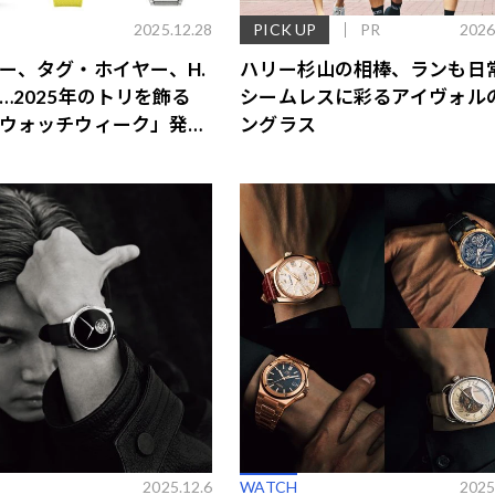
2025.12.28
PICK UP
PR
2026
ー、タグ・ホイヤー、H.
ハリー杉山の相棒、ランも日
…2025年のトリを飾る
シームレスに彩るアイヴォル
ウォッチウィーク」発表
ングラス
選
歌舞伎俳優・尾上右近が休息を過
前列ホテル「UMITO 熱海 別邸」
2025.12.6
WATCH
2025