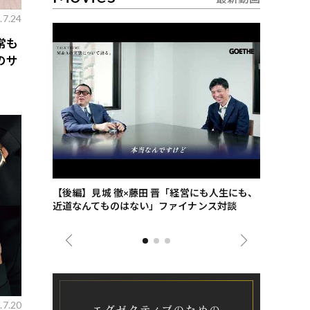
.7.24
常も
のサ
ごした、海最
【後編】見城 徹×藤田 晋「経営にも人生にも、
【ゲーテ9
近道なんてものはない」ファイナンス対談
ンタビュー
ジネス戦略
.7.20