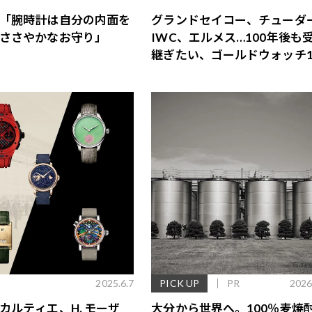
「腕時計は自分の内面を
グランドセイコー、チューダ
ささやかなお守り」
IWC、エルメス…100年後も
継ぎたい、ゴールドウォッチ1
2025.6.7
PICK UP
PR
2026
カルティエ、H. モーザ
大分から世界へ。100％麦焼