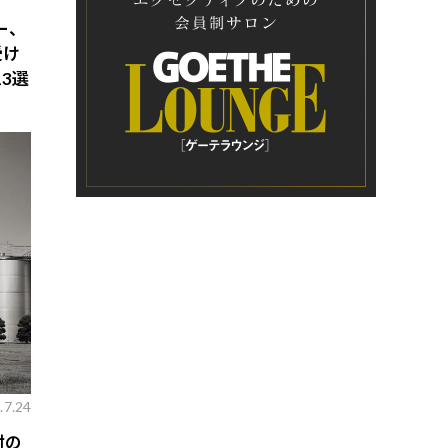
ー、
受け
3選
.7.24
酎の