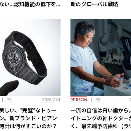
ない…認知機能の低下を
新のグローバル戦略
脳のインナーケアとは
PR
2026.7.24
PERSON
PR
美しい、“完璧”なトゥー
一流の自信は白い歯から
ン。新ブランド・ビアン
イトニングの神ドクター
時計は何がすごいのか？
く、最先端予防歯科【ラ