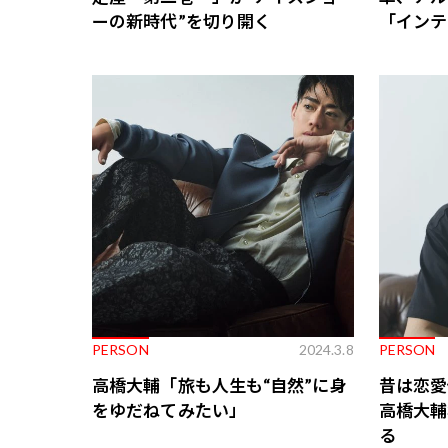
ーの新時代”を切り開く
「インテ
PERSON
2024.3.8
PERSON
高橋大輔「旅も人生も“自然”に身
昔は恋愛
をゆだねてみたい」
高橋大輔
る