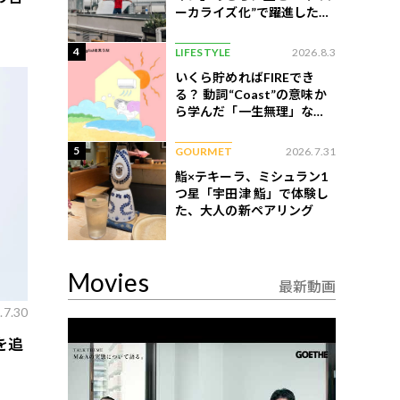
ーカライズ化”で躍進したイ
ンドネシア企業とは？
4
LIFESTYLE
2026.8.3
いくら貯めればFIREでき
る？ 動詞“Coast”の意味か
ら学んだ「一生無理」な切
ない現実
5
GOURMET
2026.7.31
鮨×テキーラ、ミシュラン1
つ星「宇田津 鮨」で体験し
た、大人の新ペアリング
Movies
最新動画
.7.30
を追