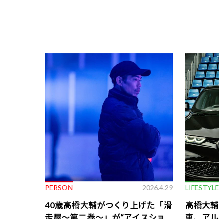
PERSON
2026.4.29
LIFESTYL
40歳高橋大輔がつくり上げた「滑
高橋大輔
走屋～第二巻～」が“アイスショ
車、アル