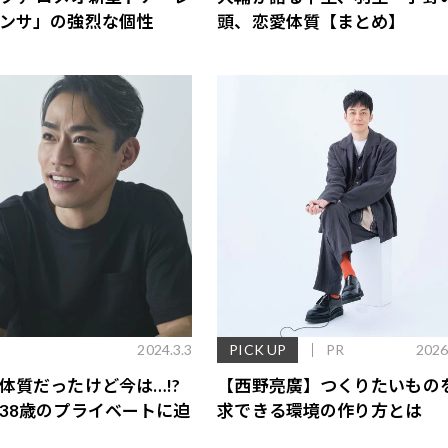
ンサ」の強烈な個性
頭、恋愛体質【まとめ】
2024.3.3
PICK UP
PR
2026
体質だったけど今は…!?
【西野亮廣】つくりたいもの
38歳のプライベートに迫
求できる環境の作り方とは