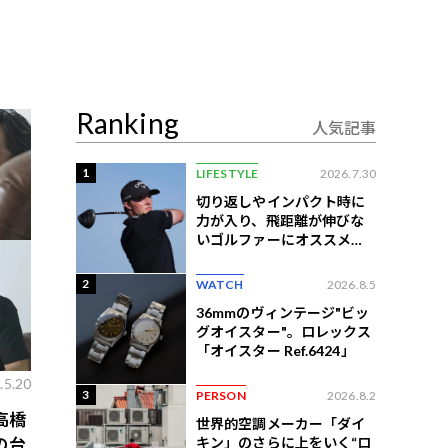
Ranking
人気記事
1
LIFESTYLE
2026.7.30
切り返しやインパクト時に
力が入り、飛距離が伸びな
いゴルファーにオススメの
練習法
2
WATCH
2026.8.5
36mmのヴィンテージ"ビッ
グオイスター"。ロレックス
「オイスター Ref.6424」
.5.20
3
PERSON
2026.8.2
高橋
世界的空調メーカー「ダイ
キン」のさらに上をいく“ロ
の台