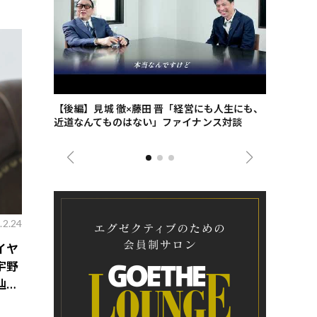
ごした、海最
【後編】見城 徹×藤田 晋「経営にも人生にも、
【ゲーテ9
近道なんてものはない」ファイナンス対談
ンタビュー
ジネス戦略
.2.24
イヤ
宇野
辿り