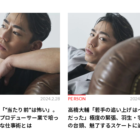
歌舞伎俳優・尾上右近が休息を過
前列ホテル「UMITO 熱海 別邸」
2024.2.28
PERSON
2024
「“当たり前”は怖い」。
高橋大輔「若手の追い上げは
プロデューサー業で培っ
だった」極度の緊張、羽生・
な仕事術とは
の台頭、魅了するスケートに
着くまで