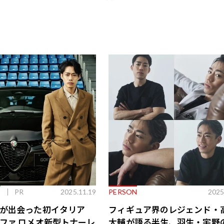
E
PR
2025.11.19
PERSON
2025
が出会った初イタリア
フィギュア界のレジェンド・
ファ ロメオ新型トナーレ
大輔が語る半生、羽生・宇野