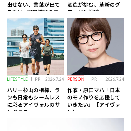
出せない、言葉が出て
酒造が挑む、革新のグ
こない…認知機能の低
ローバル戦略
下を救う、脳のインナ
ーケアとは
LIFESTYLE
PR
2026.7.24
PERSON
PR
2026.7.24
ハリー杉山の相棒、ラ
作家・原田マハ「日本
ンも日常もシームレス
のモノ作りを応援して
に彩るアイヴォルのサ
いきたい」【アイヴァ
ングラス
ン】