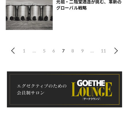
元祖・二階堂酒造が挑む、革新の
グローバル戦略
1
…
5
6
7
8
9
…
11