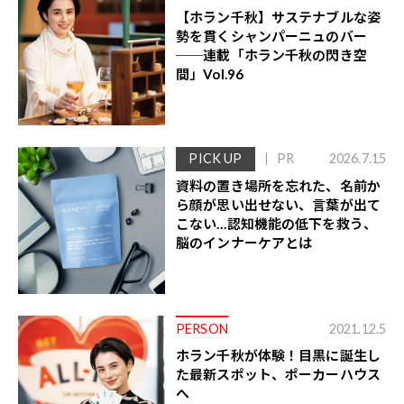
【ホラン千秋】サステナブルな姿
勢を貫くシャンパーニュのバー
──連載「ホラン千秋の閃き空
間」Vol.96
PICK UP
PR
2026.7.15
資料の置き場所を忘れた、名前か
ら顔が思い出せない、言葉が出て
こない…認知機能の低下を救う、
脳のインナーケアとは
PERSON
2021.12.5
ホラン千秋が体験！目黒に誕生し
た最新スポット、ポーカーハウス
へ