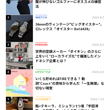
離が伸びないゴルファーにオススメの練習
法
2
WATCH
2026.8.5
36mmのヴィンテージ"ビッグオイスター"。
ロレックス「オイスター Ref.6424」
3
PERSON
2026.8.2
世界的空調メーカー「ダイキン」のさらに
上をいく“ローカライズ化”で躍進したイン
ドネシア企業とは？
4
LIFESTYLE
2026.8.3
いくら貯めればFIREできる？ 動
詞“Coast”の意味から学んだ「一生無理」な
切ない現実
5
GOURMET
2026.7.31
鮨×テキーラ、ミシュラン1つ星「宇田津