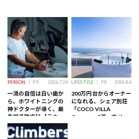
PERSON
PR
2026.7.24
LIFESTYLE
PR
2026.8.6
一流の自信は白い歯か
200万円台からオーナー
ら。ホワイトニングの
になれる、シェア別荘
神ドクターが導く、最
「COCO VILLA
先端予防歯科【ラウン
Owners」3選。すべて
ジ会員特典あり】
が絶景、収益も得られ
るその仕組みとは