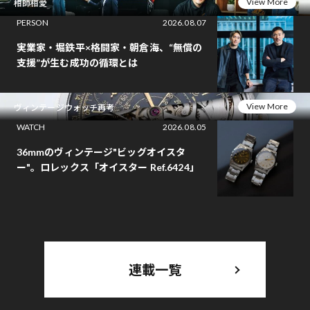
View More
相師相愛
PERSON
2026.08.07
実業家・堀鉄平×格闘家・朝倉海、“無償の
支援”が生む成功の循環とは
View More
ヴィンテージウォッチ再考
WATCH
2026.08.05
36mmのヴィンテージ"ビッグオイスタ
ー"。ロレックス「オイスター Ref.6424」
連載一覧