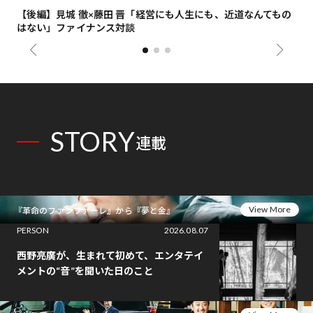
【後編】見城 徹×藤田 晋「経営にも人生にも、近道なんてもの
【
はない」ファイナンス対談
総
STORY
連載
View More
『革命のファンファーレ』から『夢と金』
PERSON
2026.08.07
西野亮廣が、生まれて初めて、エンタテイ
メントの“音”を聞いた日のこと