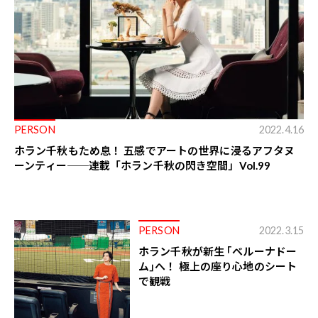
PERSON
2022.4.16
ホラン千秋もため息！ 五感でアートの世界に浸るアフタヌ
ーンティー──連載「ホラン千秋の閃き空間」Vol.99
PERSON
2022.3.15
ホラン千秋が新生 ｢ベルーナドー
ム｣へ！ 極上の座り心地のシート
で観戦