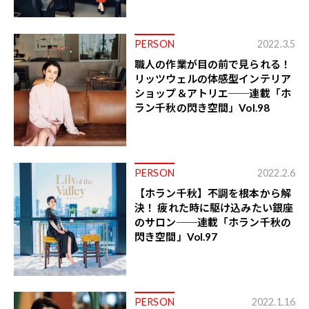
PERSON
2022.3.5
職人の作業が目の前で見られる！
リッツウェルの体感型インテリア
ショップ＆アトリエ──連載「ホ
ラン千秋の閃き空間」Vol.98
PERSON
2022.2.6
【ホラン千秋】不調を根本から解
決！ 疲れた時に駆け込みたい銀座
のサロン──連載「ホラン千秋の
閃き空間」Vol.97
PERSON
2022.1.16