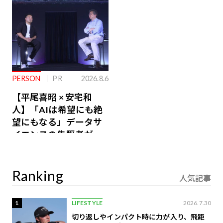
PERSON
PR
2026.8.6
【平尾喜昭 × 安宅和
人】「AIは希望にも絶
望にもなる」データサ
イエンスの先駆者が語
り合うAI時代の意思決
定
Ranking
人気記事
1
LIFESTYLE
2026.7.30
切り返しやインパクト時に力が入り、飛距