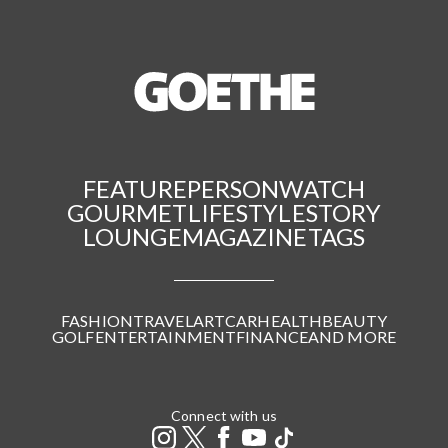
FEATURE
PERSON
WATCH
GOURMET
LIFESTYLE
STORY
LOUNGE
MAGAZINE
TAGS
FASHION
TRAVEL
ART
CAR
HEALTH
BEAUTY
GOLF
ENTERTAINMENT
FINANCE
AND MORE
Connect with us