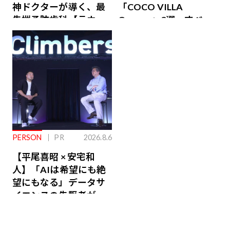
神ドクターが導く、最
「COCO VILLA
先端予防歯科【ラウン
Owners」3選。すべて
ジ会員特典あり】
が絶景、収益も得られ
るその仕組みとは
PERSON
PR
2026.8.6
【平尾喜昭 × 安宅和
人】「AIは希望にも絶
望にもなる」データサ
イエンスの先駆者が語
り合うAI時代の意思決
定