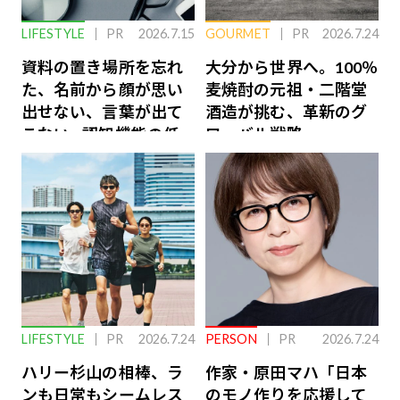
LIFESTYLE
PR
2026.7.15
GOURMET
PR
2026.7.24
資料の置き場所を忘れ
大分から世界へ。100％
た、名前から顔が思い
麦焼酎の元祖・二階堂
出せない、言葉が出て
酒造が挑む、革新のグ
こない…認知機能の低
ローバル戦略
下を救う、脳のインナ
ーケアとは
LIFESTYLE
PR
2026.7.24
PERSON
PR
2026.7.24
ハリー杉山の相棒、ラ
作家・原田マハ「日本
ンも日常もシームレス
のモノ作りを応援して