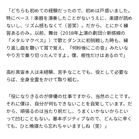
「どちらも初めての経験だったので、初めは戸惑いました。
特にベース！楽器を演奏したことがないうえに、楽譜が読め
ないし、リズム感もなくて（苦笑）。だから、とにかく練
習あるのみ。以前、舞台（2018年上演の劇団☆新感線の
『メタルマクベス』）で歌とダンスに初挑戦した時も、繰
り返し曲を聴いて耳で覚え、『何秒後にこの音』みたいな
やり方で乗り切ったんですよ。僕、根性だけはあるので」
高杉真宙本人は未経験、苦手なことでも、役として必要な
らば、全身全霊をかけて取り組む。
「役になりきるのが俳優の仕事ですから、当然のことです。
それに僕は、自分が何もできないことを自覚しています。だ
から、頑張るのは当たり前だし、うまくいかないからとい
って凹むこともない。基本ポジティブなので、どんなに辛く
ても、ひと晩寝たら忘れちゃいますしね（笑）」