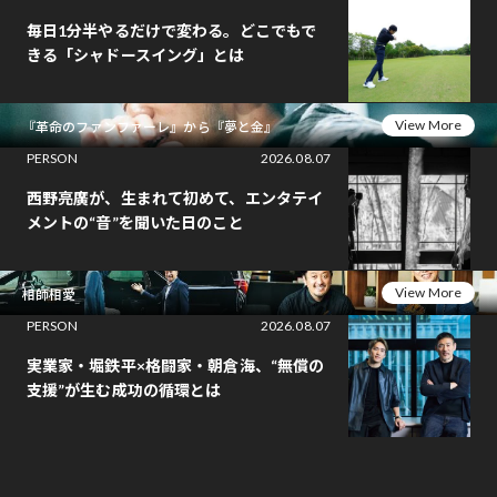
毎日1分半やるだけで変わる。どこでもで
きる「シャドースイング」とは
View More
『革命のファンファーレ』から『夢と金』
PERSON
2026.08.07
西野亮廣が、生まれて初めて、エンタテイ
メントの“音”を聞いた日のこと
View More
相師相愛
PERSON
2026.08.07
実業家・堀鉄平×格闘家・朝倉海、“無償の
支援”が生む成功の循環とは