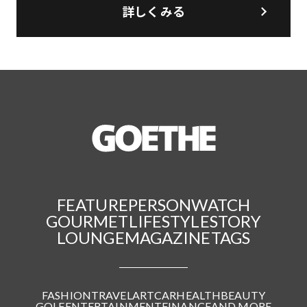
詳しくみる
FEATURE
PERSON
WATCH
GOURMET
LIFESTYLE
STORY
LOUNGE
MAGAZINE
TAGS
FASHION
TRAVEL
ART
CAR
HEALTH
BEAUTY
GOLF
ENTERTAINMENT
FINANCE
AND MORE