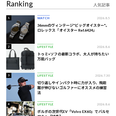
Ranking
人気記事
1
WATCH
2026.8.5
36mmのヴィンテージ"ビッグオイスター"。
ロレックス「オイスター Ref.6424」
2
LIFESTYLE
2026.8.6
トゥミ×ソフの最新コラボ、大人が持ちたい
万能バッグ
3
LIFESTYLE
2026.7.30
切り返しやインパクト時に力が入り、飛距
離が伸びないゴルファーにオススメの練習
法
4
LIFESTYLE
2026.8.6
ボルボの次世代EV「Volvo EX60」でバルセ