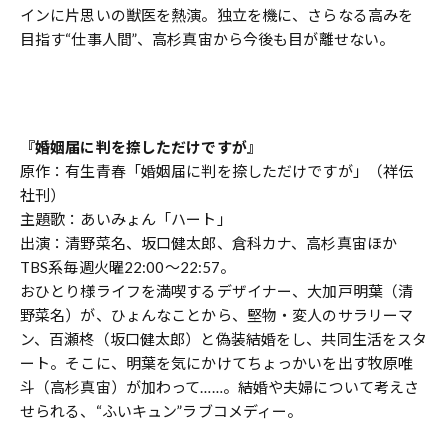
インに片思いの獣医を熱演。独立を機に、さらなる高みを
目指す“仕事人間”、高杉真宙から今後も目が離せない。
『婚姻届に判を捺しただけですが』
原作：有生青春「婚姻届に判を捺しただけですが」（祥伝
社刊）
主題歌：あいみょん「ハート」
出演：清野菜名、坂口健太郎、倉科カナ、高杉真宙ほか
TBS系毎週火曜22:00～22:57。
おひとり様ライフを満喫するデザイナー、大加戸明葉（清
野菜名）が、ひょんなことから、堅物・変人のサラリーマ
ン、百瀬柊（坂口健太郎）と偽装結婚をし、共同生活をスタ
ート。そこに、明葉を気にかけてちょっかいを出す牧原唯
斗（高杉真宙）が加わって……。結婚や夫婦について考えさ
せられる、“ふいキュン”ラブコメディー。