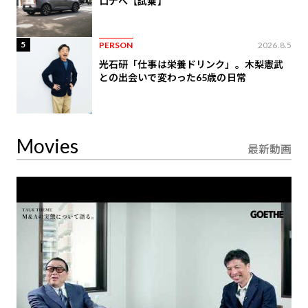
ロナへ【試乗】
5
PERSON
2026.8.5
光石研「仕事は栄養ドリンク」。木梨憲武
との出会いで変わった65歳の日常
Movies
最新動画