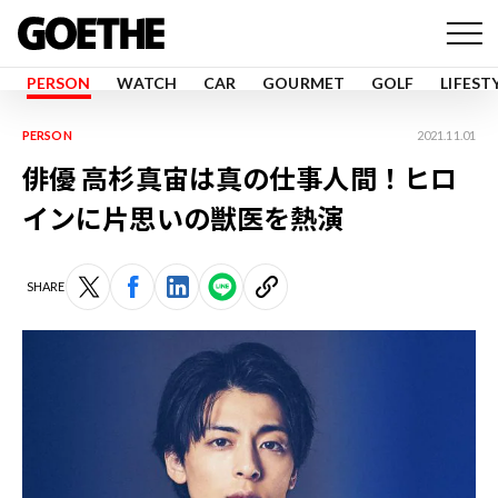
PERSON
WATCH
CAR
GOURMET
GOLF
LIFEST
PERSON
2021.11.01
俳優 高杉真宙は真の仕事人間！ヒロ
インに片思いの獣医を熱演
SHARE