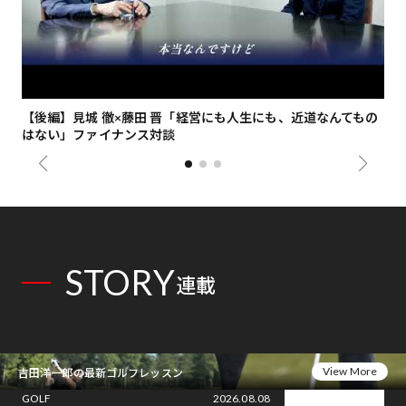
【後編】見城 徹×藤田 晋「経営にも人生にも、近道なんてもの
【
はない」ファイナンス対談
総
STORY
連載
View More
吉田洋一郎の最新ゴルフレッスン
GOLF
2026.08.08