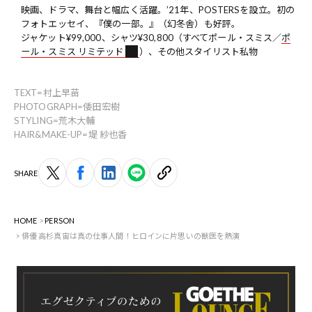
映画、ドラマ、舞台と幅広く活躍。’21年、POSTERSを設立。初の
フォトエッセイ、『僕の一部。』（幻冬舎）も好評。
ジャケット¥99,000、シャツ¥30,800（すべてポール・スミス／
ポ
ール・スミス リミテッド
）、その他スタイリスト私物
TEXT=村上早苗
PHOTOGRAPH=倭田宏樹
STYLING=荒木大輔
HAIR&MAKE-UP=堤 紗也香
SHARE
HOME
PERSON
俳優 高杉真宙は真の仕事人間！ヒロインに片思いの獣医を熱演