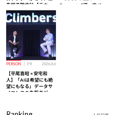
先端予防歯科【ラウン
Owners」3選。すべて
ジ会員特典あり】
が絶景、収益も得られ
るその仕組みとは
PERSON
PR
2026.8.6
【平尾喜昭 × 安宅和
人】「AIは希望にも絶
望にもなる」データサ
イエンスの先駆者が語
り合うAI時代の意思決
定
Ranking