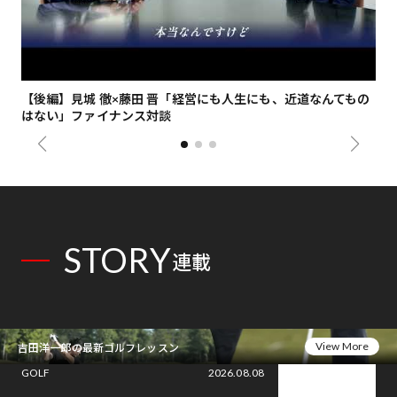
【後編】見城 徹×藤田 晋「経営にも人生にも、近道なんてもの
【
はない」ファイナンス対談
総
STORY
連載
View More
吉田洋一郎の最新ゴルフレッスン
GOLF
2026.08.08