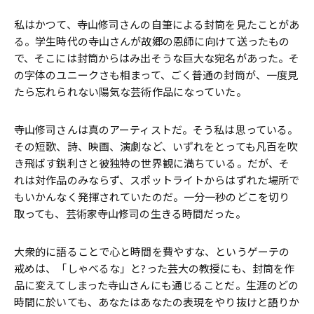
私はかつて、寺山修司さんの自筆による封筒を見たことがあ
る。学生時代の寺山さんが故郷の恩師に向けて送ったもの
で、そこには封筒からはみ出そうな巨大な宛名があった。そ
の字体のユニークさも相まって、ごく普通の封筒が、一度見
たら忘れられない陽気な芸術作品になっていた。
寺山修司さんは真のアーティストだ。そう私は思っている。
その短歌、詩、映画、演劇など、いずれをとっても凡百を吹
き飛ばす鋭利さと彼独特の世界観に満ちている。だが、そ
れは対作品のみならず、スポットライトからはずれた場所で
もいかんなく発揮されていたのだ。一分一秒のどこを切り
取っても、芸術家寺山修司の生きる時間だった。
大衆的に語ることで心と時間を費やすな、というゲーテの
戒めは、「しゃべるな」と?った芸大の教授にも、封筒を作
品に変えてしまった寺山さんにも通じることだ。生涯のどの
時間に於いても、あなたはあなたの表現をやり抜けと語りか