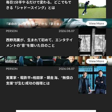
毎日1分半やるだけで変わる。どこでもで
きる「シャドースイング」とは
View More
『革命のファンファーレ』から『夢と金』
PERSON
2026.08.07
西野亮廣が、生まれて初めて、エンタテイ
メントの“音”を聞いた日のこと
View More
相師相愛
PERSON
2026.08.07
実業家・堀鉄平×格闘家・朝倉海、“無償の
支援”が生む成功の循環とは