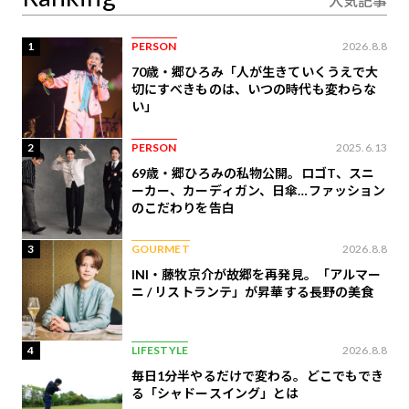
人気記事
1
PERSON
2026.8.8
70歳・郷ひろみ「人が生きていくうえで大
切にすべきものは、いつの時代も変わらな
い」
2
PERSON
2025.6.13
69歳・郷ひろみの私物公開。ロゴT、スニ
ーカー、カーディガン、日傘…ファッション
のこだわりを告白
3
GOURMET
2026.8.8
INI・藤牧京介が故郷を再発見。「アルマー
ニ / リストランテ」が昇華する長野の美食
4
LIFESTYLE
2026.8.8
毎日1分半やるだけで変わる。どこでもでき
る「シャドースイング」とは