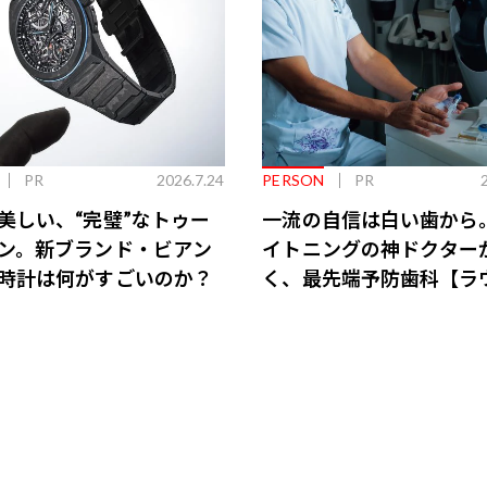
PR
2026.7.24
PERSON
PR
美しい、“完璧”なトゥー
一流の自信は白い歯から
ン。新ブランド・ビアン
イトニングの神ドクター
時計は何がすごいのか？
く、最先端予防歯科【ラ
会員特典あり】