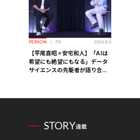
PERSON
PR
2026.8.6
【平尾喜昭 × 安宅和人】「AIは
希望にも絶望にもなる」データ
サイエンスの先駆者が語り合う
AI時代の意思決定
STORY
連載