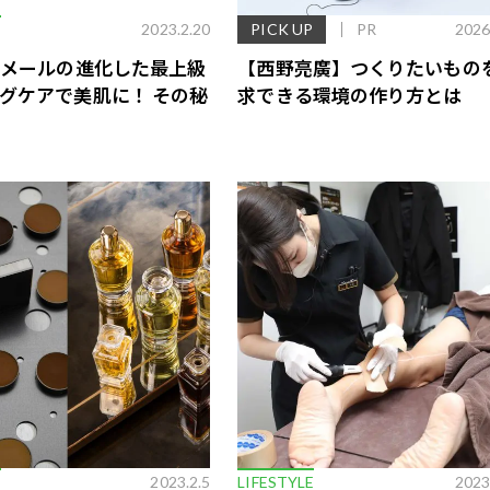
E
2023.2.20
PICK UP
PR
2026
･メールの進化した最上級
【西野亮廣】つくりたいもの
グケアで美肌に！ その秘
求できる環境の作り方とは
歌舞伎俳優・尾上右近が休息を過
前列ホテル「UMITO 熱海 別邸」
E
2023.2.5
LIFESTYLE
2023