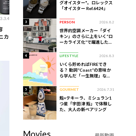
グオイスター"。ロレックス
「オイスター Ref.6424」
3.3.4
3
PERSON
2026.8.2
容
世界的空調メーカー「ダイ
キン」のさらに上をいく“ロ
ニカ
ーカライズ化”で躍進したイ
」
ンドネシア企業とは？
4
LIFESTYLE
2026.8.3
いくら貯めればFIREでき
る？ 動詞“Coast”の意味か
ら学んだ「一生無理」な切
ない現実
5
GOURMET
2026.7.31
鮨×テキーラ、ミシュラン1
つ星「宇田津 鮨」で体験し
た、大人の新ペアリング
Movies
最新動画