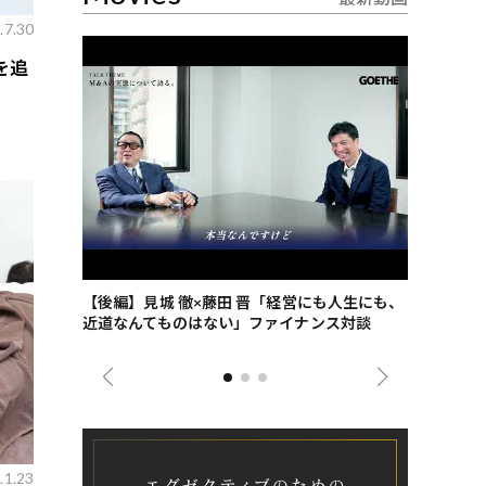
.7.30
を追
ごした、海最
【後編】見城 徹×藤田 晋「経営にも人生にも、
【ゲーテ9
近道なんてものはない」ファイナンス対談
ンタビュー
ジネス戦略
.1.23