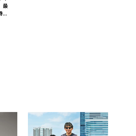
、最
特典