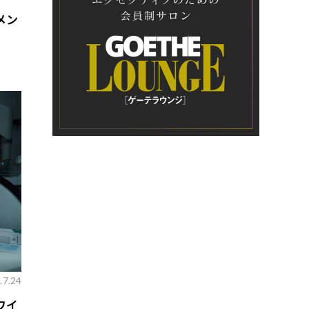
メン
.7.24
ワイ