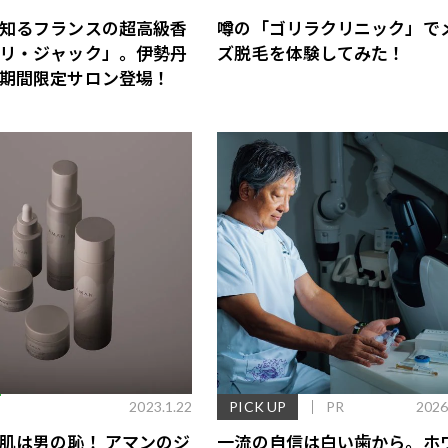
知るフランスの超高級香
噂の「ゴリラクリニック」で
リ・ジャック」。伊勢丹
ズ脱毛を体験してみた！
期間限定サロン登場！
E
2023.1.22
PICK UP
PR
2026
肌は男の恥！ アマンのジ
一流の自信は白い歯から。ホ