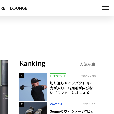
RE
LOUNGE
Ranking
人気記事
1
LIFESTYLE
2026.7.30
切り返しやインパクト時に
力が入り、飛距離が伸びな
いゴルファーにオススメの
練習法
2
WATCH
2026.8.5
36mmのヴィンテージ"ビッ