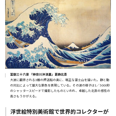
冨嶽三十六景 『神奈川沖浪裏』葛飾北斎
大波に翻弄される3艘の押送船の奥に、端正な富士山を描いた。静と動
の対比によって雄大な景色を表現している。その波の様子は1／5000秒
のシャッタースピードで撮影したものといわれ、卓越した北斎の感性の
高さもうかがえる。
浮世絵特別美術館で世界的コレクターが