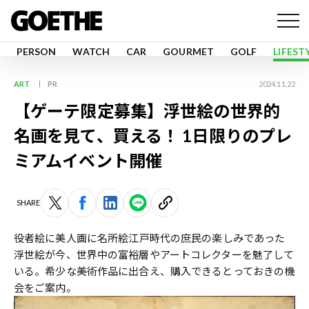
PERSON
WATCH
CAR
GOURMET
GOLF
LIFEST
ART
PR
2024.11.22
【ゲーテ限定募集】浮世絵の世界的
名画を見て、買える！ 1日限りのプレ
ミアムイベント開催
SHARE
役者絵に美人画に名所絵――江戸時代の庶民の楽しみであった
浮世絵が今、世界中の富裕層やアートコレクターを魅了して
いる。希少な美術作品に出合え、購入できるとっておきの機
会をご案内。