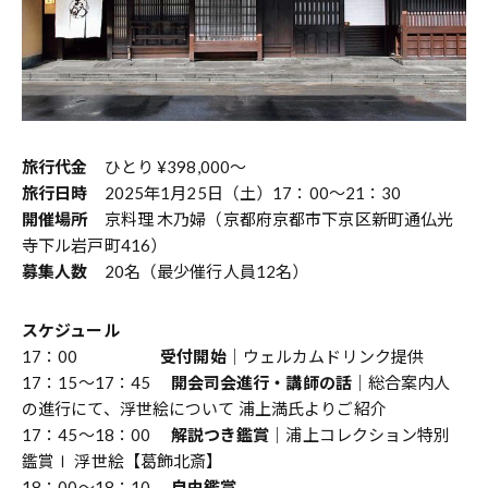
旅行代金
ひとり ¥398,000〜
旅行日時
2025年1月25日（土）17：00〜21：30
開催場所
京料理 木乃婦（京都府京都市下京区新町通仏光
寺下ル岩戸町416）
募集人数
20名（最少催行人員12名）
スケジュール
17：00
受付開始
｜ウェルカムドリンク提供
17：15〜17：45
開会司会進行・講師の話
｜総合案内人
の進行にて、浮世絵について 浦上満氏よりご紹介
17：45〜18：00
解説つき鑑賞
｜浦上コレクション特別
鑑賞Ⅰ 浮世絵【葛飾北斎】
18：00〜18：10
自由鑑賞