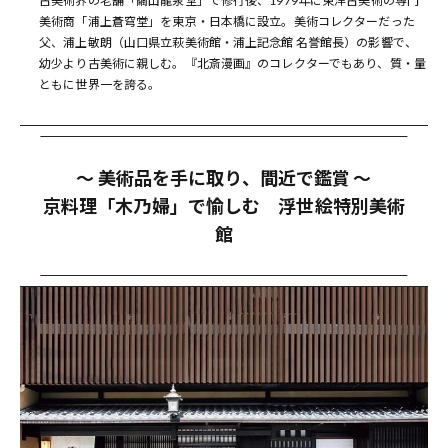
古美術界の老舗「繭山龍泉堂」で修行後、1979年に東洋古美術の専門
美術商「浦上蒼穹堂」を東京・日本橋に設立。美術コレクターだった
父、浦上敏朗（山口県立萩美術館・浦上記念館 名誉館長）の影響で、
幼少より古美術に親しむ。『北斎漫画』のコレクターでもあり、質・量
ともに世界一を誇る。
〜 美術品を手に取り、間近で鑑賞 〜
京料理「木乃婦」で愉しむ 浮世絵特別美術
館