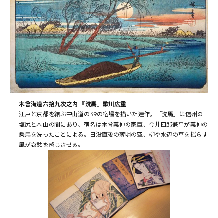
木曾海道六拾九次之内 『洗馬』歌川広重
江戸と京都を結ぶ中山道の69の宿場を描いた連作。「洗馬」は信州の
塩尻と本山の間にあり、宿名は木曾義仲の家臣、今井四郎兼平が義仲の
乗馬を洗ったことによる。日没直後の薄明の空、柳や水辺の草を揺らす
風が哀愁を感じさせる。