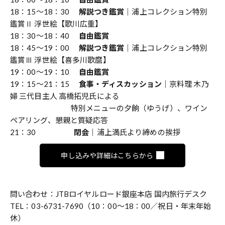
18：15〜18：30
解説つき鑑賞
｜浦上コレクション特別
鑑賞Ⅱ 浮世絵【歌川広重】
18：30〜18：40
自由鑑賞
18：45〜19：00
解説つき鑑賞
｜浦上コレクション特別
鑑賞Ⅲ 浮世絵【喜多川歌麿】
19：00〜19：10
自由鑑賞
19：15〜21：15
食事・ディスカッション
｜京料理 木乃
婦 三代目主人 高橋拓児氏による
特別メニューの夕餉（ゆうげ）、ワイン
ペアリング、懇親と質疑応答
21：30
閉会
｜浦上満氏より締めの挨拶
申し込みや詳細はこちらから
問い合わせ：JTBロイヤルロード銀座本店 国内旅行デスク
TEL：03-6731-7690（10：00〜18：00／祝日・年末年始
休）