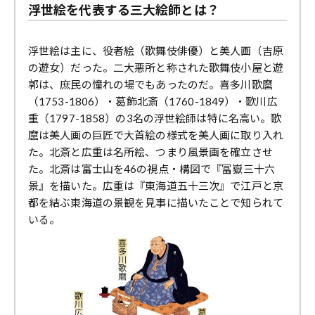
浮世絵を代表する三大絵師とは？
浮世絵は主に、役者絵（歌舞伎俳優）と美人画（吉原
の遊女）だった。二大悪所と称された歌舞伎小屋と遊
郭は、庶民の憧れの場でもあったのだ。喜多川歌麿
（1753-1806）・葛飾北斎（1760-1849）・歌川広
重（1797-1858）の3名の浮世絵師は特に名高い。歌
麿は美人画の巨匠で大首絵の様式を美人画に取り入れ
た。北斎と広重は名所絵、つまり風景画を確立させ
た。北斎は富士山を46の視点・構図で『冨嶽三十六
景』を描いた。広重は『東海道五十三次』で江戸と京
都を結ぶ東海道の景観を見事に描いたことで知られて
いる。