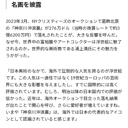
名画を披露
2023年3月、NYクリスティーズのオークションで葛飾北斎
の『神奈川沖浪裏』が276万ドル（当時の換算レートで約3
億6200万円）で落札されたことが、大きな反響を呼んだ。
なぜ今、世界中の富裕層やアートコレクターは浮世絵に魅了
されるのか。世界的な美術商である浦上満氏にその魅力を
うかがった。
「日本美術のなかで、海外で圧倒的な人気を誇るのが浮世絵
です。この人気は一過性ではなく19世紀ヨーロッパの芸術
界にも大きな影響を与えましたし、すでに国際的には高く
評価されています。むしろ、明治以降の日本国内での評価が
低かった。近年は、海外オークションで目立った落札結果
が出たことで関心を呼び、さらに愛好者が増えていますね。
いまや『神奈川沖浪裏』は、海外では日本の代表的なアイコ
ンとして認識されていると感じます」