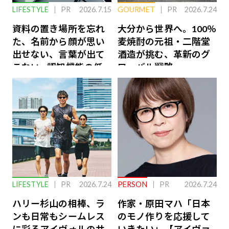
LIFESTYLE
PR
2026.7.15
GOURMET
PR
2026.7.24
資料の置き場所を忘れ
大分から世界へ。100％
た、名前から顔が思い
麦焼酎の元祖・二階堂
出せない、言葉が出て
酒造が挑む、革新のグ
こない…認知機能の低
ローバル戦略
下を救う、脳のインナ
ーケアとは
LIFESTYLE
PR
2026.7.24
PERSON
PR
2026.7.24
ハリー杉山の相棒、ラ
作家・原田マハ「日本
ンも日常もシームレス
のモノ作りを応援して
に彩るアイヴォルのサ
いきたい」【アイヴァ