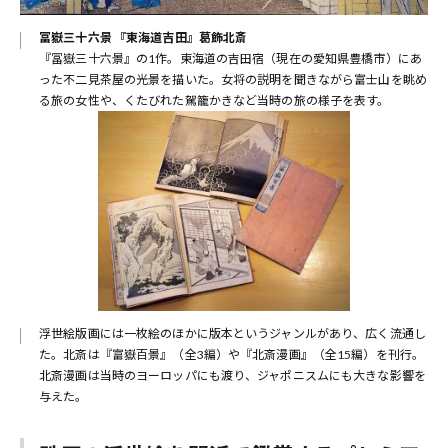
冨嶽三十六景 『東海道吉田』葛飾北斎
『冨嶽三十六景』の1作。東海道の吉田宿（現在の愛知県豊橋市）にあ
った不二見茶屋の光景を描いた。女将の説明を聞きながら富士山を眺め
る旅の女性や、くたびれた駕籠かきなど当時の旅の様子を表す。
浮世絵版画には一枚絵のほかに版本というジャンルがあり、広く流通し
た。北斎は『富嶽百景』（全3編）や『北斎漫画』（全15編）を刊行。
北斎漫画は当時のヨーロッパにも渡り、ジャポニスムにも大きな影響を
与えた。