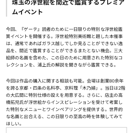
珠玉の浮世絵を間近で鑑賞するプレミア
ムイベント
今回、『ゲーテ』読者のために一日限りの特別な浮世絵鑑
賞イベントを開催する。浮世絵特別美術館と題した本催事
は、通常であればガラス越しでしか見ることができない逸
品を、間近で鑑賞することができるまたとない機会。三大
絵師の名画を含めた、この日のために用意された特別なコ
レクションを、浦上氏の解説を聞きながら鑑賞できる。
今回は作品の購入に関する相談も可能。会場は創業80余年
を誇る京都・四条の名料亭、京料理「木乃婦」。当日は2階
の大広間に特別仕様の設えを用意する。さらに、店主の高
橋拓児氏が浮世絵からインスピレーションを受けて考案し
た特別なメニューとワインペアリングを提供する。世界的
な名画と出合える、この日限りの至高の時を体験してみて
ほしい。