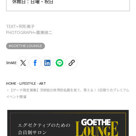
休館日：日曜・祝日
TEXT=阿形美子
PHOTOGRAPH=廣瀬順二
#GOETHE LOUNGE
SHARE
HOME
LIFESTYLE
ART
【ゲーテ限定募集】浮世絵の世界的名画を見て、買える！ 1日限りのプレミアム
イベント開催