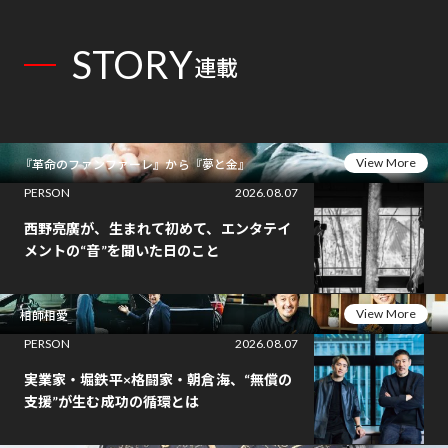
STORY
連載
View More
『革命のファンファーレ』から『夢と金』
PERSON
2026.08.07
西野亮廣が、生まれて初めて、エンタテイ
メントの“音”を聞いた日のこと
View More
相師相愛
PERSON
2026.08.07
実業家・堀鉄平×格闘家・朝倉海、“無償の
支援”が生む成功の循環とは