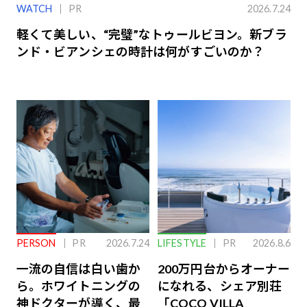
WATCH
PR
2026.7.24
軽くて美しい、“完璧”なトゥールビヨン。新ブラ
ンド・ビアンシェの時計は何がすごいのか？
PERSON
PR
2026.7.24
LIFESTYLE
PR
2026.8.6
一流の自信は白い歯か
200万円台からオーナー
ら。ホワイトニングの
になれる、シェア別荘
神ドクターが導く、最
「COCO VILLA