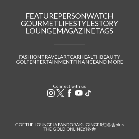
FEATURE
PERSON
WATCH
GOURMET
LIFESTYLE
STORY
LOUNGE
MAGAZINE
TAGS
FASHION
TRAVEL
ART
CAR
HEALTH
BEAUTY
GOLF
ENTERTAINMENT
FINANCE
AND MORE
Connect with us
GOETHE LOUNGE
JAPANDORAKU
GINGER
幻冬舎plus
THE GOLD ONLINE
幻冬舎