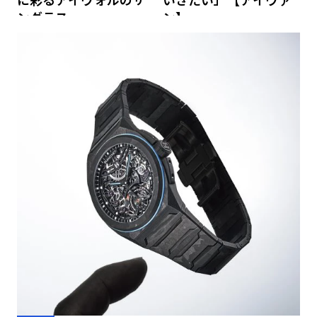
ングラス
ン】