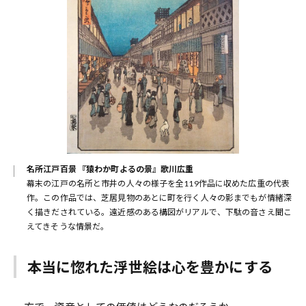
名所江戸百景 『猿わか町よるの景』歌川広重
幕末の江戸の名所と市井の人々の様子を全119作品に収めた広重の代表
作。この作品では、芝居見物のあとに町を行く人々の影までもが情緒深
く描きだされている。遠近感のある構図がリアルで、下駄の音さえ聞こ
えてきそうな情景だ。
本当に惚れた浮世絵は心を豊かにする