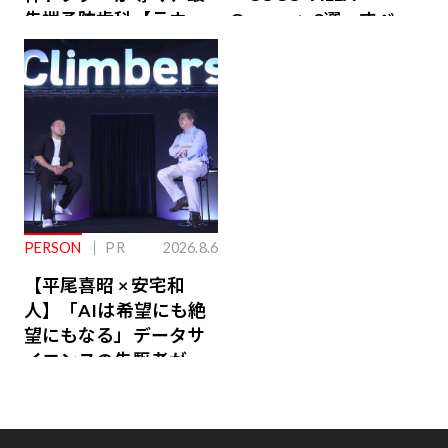
先端予防歯科【ラウン
Owners」3選。すべて
ジ会員特典あり】
が絶景、収益も得られ
るその仕組みとは
PERSON
PR
2026.8.6
【平尾喜昭 × 安宅和
人】「AIは希望にも絶
望にもなる」データサ
イエンスの先駆者が語
り合うAI時代の意思決
定