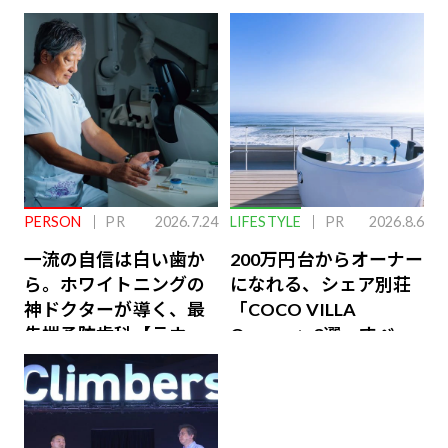
PERSON
PR
2026.7.24
LIFESTYLE
PR
2026.8.6
一流の自信は白い歯か
200万円台からオーナー
ら。ホワイトニングの
になれる、シェア別荘
神ドクターが導く、最
「COCO VILLA
先端予防歯科【ラウン
Owners」3選。すべて
ジ会員特典あり】
が絶景、収益も得られ
るその仕組みとは