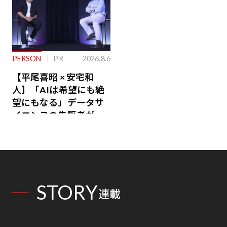
PERSON
PR
2026.8.6
【平尾喜昭 × 安宅和
人】「AIは希望にも絶
望にもなる」データサ
イエンスの先駆者が語
り合うAI時代の意思決
定
STORY
連載