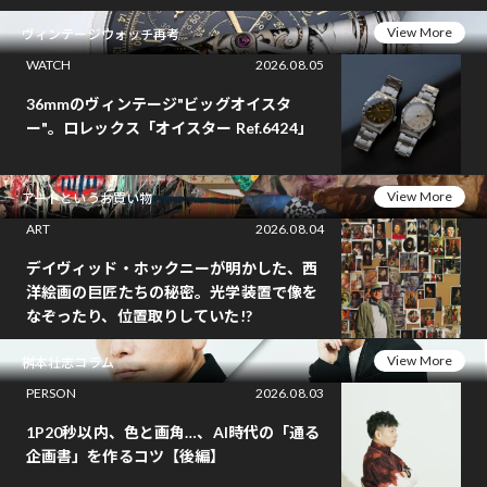
View More
ヴィンテージウォッチ再考
WATCH
2026.08.05
36mmのヴィンテージ"ビッグオイスタ
ー"。ロレックス「オイスター Ref.6424」
View More
アートというお買い物
ART
2026.08.04
デイヴィッド・ホックニーが明かした、西
洋絵画の巨匠たちの秘密。光学装置で像を
なぞったり、位置取りしていた!?
View More
桝本壮志コラム
PERSON
2026.08.03
1P20秒以内、色と画角…、AI時代の「通る
企画書」を作るコツ【後編】