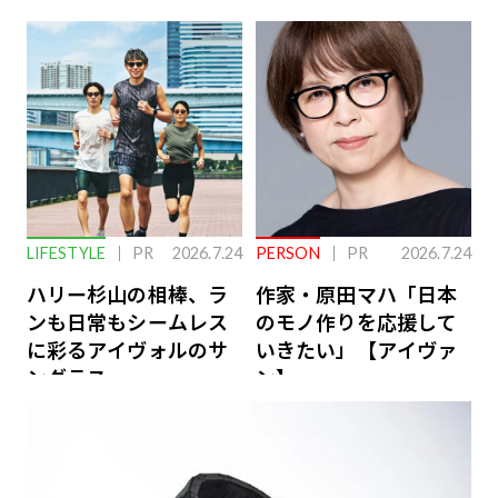
下を救う、脳のインナ
ーケアとは
LIFESTYLE
PR
2026.7.24
PERSON
PR
2026.7.24
ハリー杉山の相棒、ラ
作家・原田マハ「日本
ンも日常もシームレス
のモノ作りを応援して
に彩るアイヴォルのサ
いきたい」【アイヴァ
ングラス
ン】