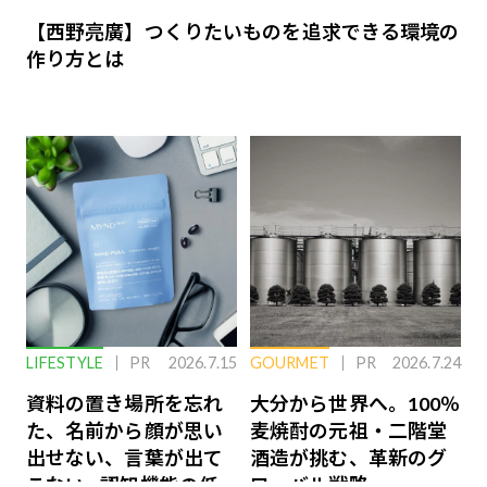
【西野亮廣】つくりたいものを追求できる環境の
作り方とは
LIFESTYLE
PR
2026.7.15
GOURMET
PR
2026.7.24
資料の置き場所を忘れ
大分から世界へ。100％
た、名前から顔が思い
麦焼酎の元祖・二階堂
出せない、言葉が出て
酒造が挑む、革新のグ
こない…認知機能の低
ローバル戦略