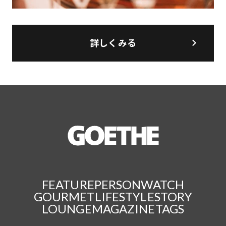
詳しくみる
FEATURE
PERSON
WATCH
GOURMET
LIFESTYLE
STORY
LOUNGE
MAGAZINE
TAGS