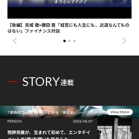
【後編】見城 徹×藤田 晋「経営にも人生にも、近道なんてもの
【
はない」ファイナンス対談
総
STORY
連載
View More
『革命のファンファーレ』から『夢と金』
PERSON
2026.08.07
西野亮廣が、生まれて初めて、エンタテイ