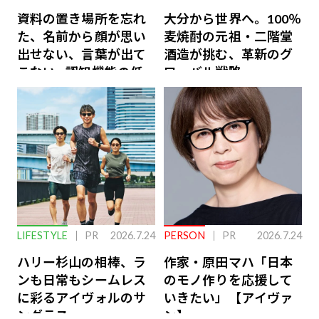
資料の置き場所を忘れ
大分から世界へ。100％
た、名前から顔が思い
麦焼酎の元祖・二階堂
出せない、言葉が出て
酒造が挑む、革新のグ
こない…認知機能の低
ローバル戦略
下を救う、脳のインナ
ーケアとは
LIFESTYLE
PR
2026.7.24
PERSON
PR
2026.7.24
ハリー杉山の相棒、ラ
作家・原田マハ「日本
ンも日常もシームレス
のモノ作りを応援して
に彩るアイヴォルのサ
いきたい」【アイヴァ
ングラス
ン】