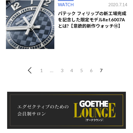
WATCH
2020.7.14
パテック フィリップの新工場完成
を記念した限定モデルRef.6007A
とは?【意欲的新作ウォッチ⑮】
1
…
3
4
5
6
7