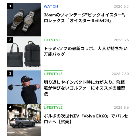
1
WATCH
2026.8.5
36mmのヴィンテージ"ビッグオイスター"。
ロレックス「オイスター Ref.6424」
2
LIFESTYLE
2026.8.6
トゥミ×ソフの最新コラボ、大人が持ちたい
万能バッグ
3
LIFESTYLE
2026.7.30
切り返しやインパクト時に力が入り、飛距
離が伸びないゴルファーにオススメの練習
法
4
LIFESTYLE
2026.8.6
ボルボの次世代EV「Volvo EX60」でバルセ
ロナへ【試乗】