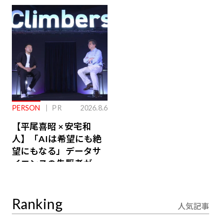
ジ会員特典あり】
が絶景、収益も得られ
るその仕組みとは
PERSON
PR
2026.8.6
【平尾喜昭 × 安宅和
人】「AIは希望にも絶
望にもなる」データサ
イエンスの先駆者が語
り合うAI時代の意思決
定
Ranking
人気記事