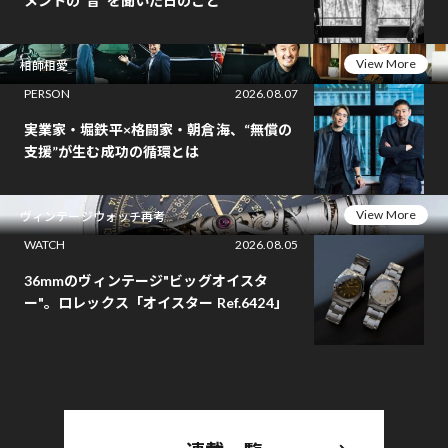
メントの“音”を聞いた日のこと
View More
相師相愛
PERSON
2026.08.07
実業家・堀鉄平×格闘家・朝倉海、“無償の
支援”が生む成功の循環とは
View More
ヴィンテージウォッチ再考
WATCH
2026.08.05
36mmのヴィンテージ"ビッグオイスタ
ー"。ロレックス「オイスター Ref.6424」