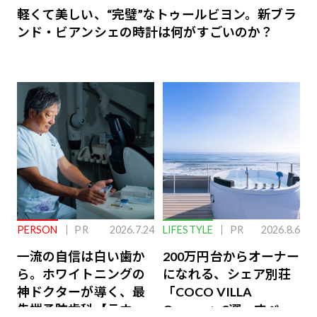
軽くて美しい、“完璧”なトゥールビヨン。新ブラ
ンド・ビアンシェの時計は何がすごいのか？
PERSON
PR
2026.7.24
LIFESTYLE
PR
2026.8.6
一流の自信は白い歯か
200万円台からオーナー
ら。ホワイトニングの
になれる、シェア別荘
神ドクターが導く、最
「COCO VILLA
先端予防歯科【ラウン
Owners」3選。すべて