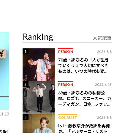
Ranking
人気記事
1
PERSON
2026.8.8
70歳・郷ひろみ「人が生き
ていくうえで大切にすべき
ものは、いつの時代も変わ
らない」
2
PERSON
2025.6.13
69歳・郷ひろみの私物公
開。ロゴT、スニーカー、カ
ーディガン、日傘…ファッシ
ョンのこだわりを告白
11.13
3
GOURMET
2026.8.8
INI・藤牧京介が故郷を再発
見。「アルマーニ / リスト
る超