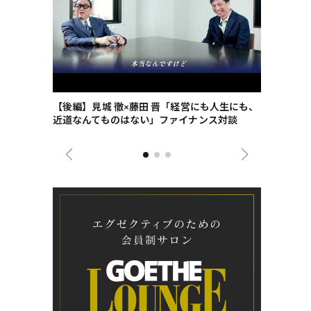
ごした、海最
【後編】見城 徹×藤田 晋「経営にも人生にも、
【ゲーテ9
近道なんてものはない」ファイナンス対談
ンタビュー
ジネス戦略