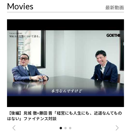
Movies
最新動画
【後編】見城 徹×藤田 晋「経営にも人生にも、近道なんてもの
【
はない」ファイナンス対談
総