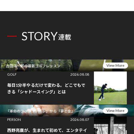
STORY
連載
View More
吉田洋一郎の最新ゴルフレッスン
GOLF
2026.08.08
毎日1分半やるだけで変わる。どこでもで
きる「シャドースイング」とは
View More
『革命のファンファーレ』から『夢と金』
PERSON
2026.08.07
西野亮廣が、生まれて初めて、エンタテイ