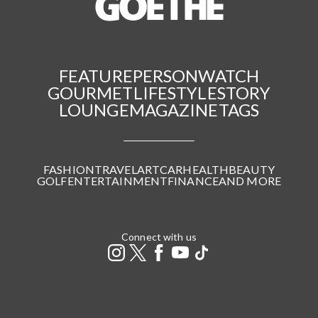
FEATURE
PERSON
WATCH
GOURMET
LIFESTYLE
STORY
LOUNGE
MAGAZINE
TAGS
FASHION
TRAVEL
ART
CAR
HEALTH
BEAUTY
GOLF
ENTERTAINMENT
FINANCE
AND MORE
Connect with us