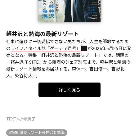
軽井沢と熱海の最新リゾート
仕事に遊びに一切妥協できない男たちが、人生を謳歌するため
の
ライフスタイル誌『ゲーテ７月号』
が2026年5月25日に発
売となる。特集「軽井沢と熱海の最新リゾート」では、話題の
「軽井沢 T-SITE」から熱海のシェア別荘まで、軽井沢と熱海の
最新リゾート情報をお届けする。森保一、吉田修一、吉野北
人、染谷将太…。
詳しく見る
TEXT=小寺慶子
#特集 偏愛リゾート軽井沢＆熱海