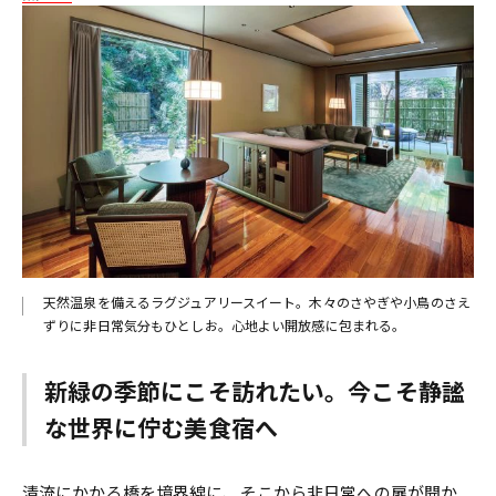
天然温泉を備えるラグジュアリースイート。木々のさやぎや小鳥のさえ
ずりに非日常気分もひとしお。心地よい開放感に包まれる。
新緑の季節にこそ訪れたい。今こそ静謐
な世界に佇む美食宿へ
清流にかかる橋を境界線に、そこから非日常への扉が開か