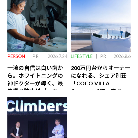
PERSON
PR
2026.7.24
LIFESTYLE
PR
2026.8.6
一流の自信は白い歯か
200万円台からオーナー
ら。ホワイトニングの
になれる、シェア別荘
神ドクターが導く、最
「COCO VILLA
先端予防歯科【ラウン
Owners」3選。すべて
ジ会員特典あり】
が絶景、収益も得られ
るその仕組みとは