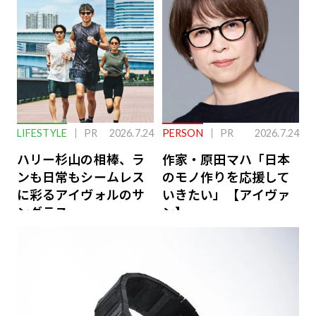
ーケアとは
LIFESTYLE
PR
2026.7.24
PERSON
PR
2026.7.24
ハリー杉山の相棒、ラ
作家・原田マハ「日本
ンも日常もシームレス
のモノ作りを応援して
に彩るアイヴォルのサ
いきたい」【アイヴァ
ングラス
ン】