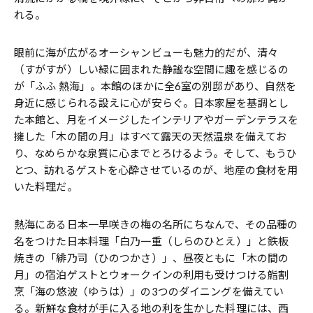
れる。
眼前に海が広がるオーシャンビューも魅力的だが、清々
（すがすが）しい緑に囲まれた静謐な空間に趣を感じるの
が「ふふ 熱海」。本館のほかに全6室の別邸があり、自然を
身近に感じられる設えに心が安らぐ。日本家屋を基調とし
た本館と、月をイメージしたインテリアやガーデンテラスを
擁した「木の間の月」はすべて露天の天然温泉を備えてお
り、なめらかな泉質に心までとろけるよう。そして、もうひ
とつ、訪れるゲストを心酔させているのが、地産の食材を用
いた料理だ。
熱海にある日本一早咲きの梅の名所にちなんで、その品種の
名をつけた日本料理「白乃一重（しらのひとえ）」と鉄板
焼きの「緋乃司（ひのつかさ）」、昼夜ともに「木の間の
月」の宿泊ゲストとウォークインの利用も受けつける鮨割
烹「海の悠波（ゆうは）」の3つのダイニングを備えてい
る。新鮮な食材が手に入る地の利を生かした料理には、西