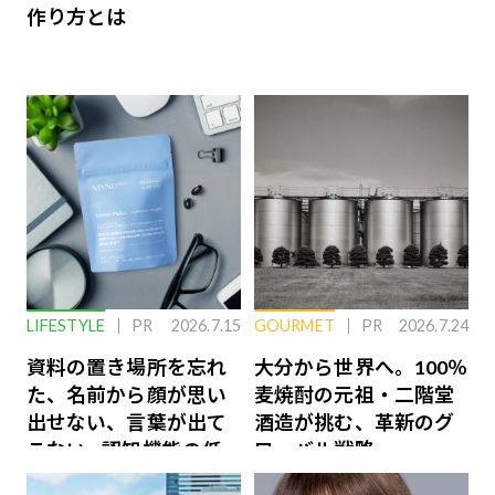
作り方とは
LIFESTYLE
PR
2026.7.15
GOURMET
PR
2026.7.24
資料の置き場所を忘れ
大分から世界へ。100％
た、名前から顔が思い
麦焼酎の元祖・二階堂
出せない、言葉が出て
酒造が挑む、革新のグ
こない…認知機能の低
ローバル戦略
下を救う、脳のインナ