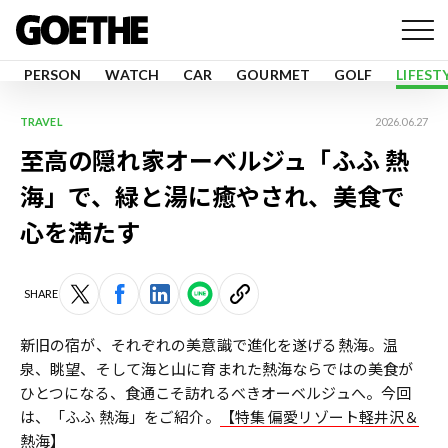
PERSON
WATCH
CAR
GOURMET
GOLF
LIFEST
TRAVEL
2026.06.27
至高の隠れ家オーベルジュ「ふふ 熱
海」で、緑と湯に癒やされ、美食で
心を満たす
SHARE
新旧の宿が、それぞれの美意識で進化を遂げる熱海。温
泉、眺望、そして海と山に育まれた熱海ならではの美食が
ひとつになる、食通こそ訪れるべきオーベルジュへ。今回
は、「ふふ 熱海」をご紹介。
【特集 偏愛リゾート軽井沢＆
熱海】