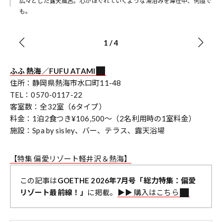
なら
広々とした露天風呂。心がほぐれていくような湯浴みを滞在中、何度で
も。
1
/
4
ふふ 熱海／FUFU ATAMI
住所：静岡県熱海市水口町11-48
TEL：0570-0117-22
客室数：全32室（6タイプ）
料金：1泊2食つき¥106,500〜（2名利用時の1室料金）
施設：Spa by sisley、バー、テラス、露天浴場
【特集 偏愛リゾート軽井沢＆熱海】
この記事は
GOETHE 2026年7月号「総力特集：偏愛
リゾート最前線！」
に掲載。
▶︎▶︎ 購入はこちら