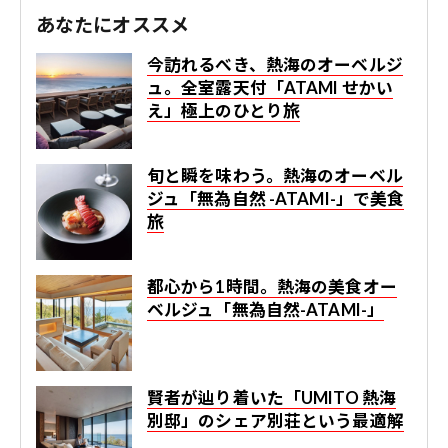
あなたにオススメ
今訪れるべき、熱海のオーベルジ
ュ。全室露天付「ATAMI せかい
え」極上のひとり旅
旬と瞬を味わう。熱海のオーベル
ジュ「無為自然 -ATAMI-」で美食
旅
都心から1時間。熱海の美食オー
ベルジュ「無為自然-ATAMI-」
賢者が辿り着いた「UMITO 熱海
別邸」のシェア別荘という最適解