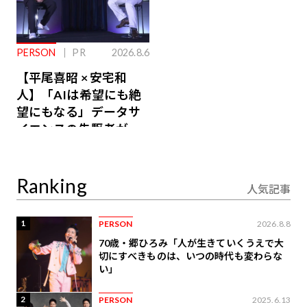
PERSON
PR
2026.8.6
【平尾喜昭 × 安宅和
人】「AIは希望にも絶
望にもなる」データサ
イエンスの先駆者が語
り合うAI時代の意思決
定
Ranking
人気記事
1
PERSON
2026.8.8
70歳・郷ひろみ「人が生きていくうえで大
切にすべきものは、いつの時代も変わらな
い」
2
PERSON
2025.6.13