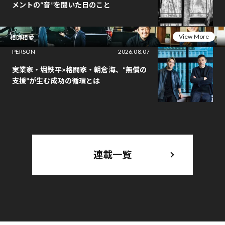
メントの“音”を聞いた日のこと
View More
相師相愛
PERSON
2026.08.07
実業家・堀鉄平×格闘家・朝倉海、“無償の
支援”が生む成功の循環とは
連載一覧