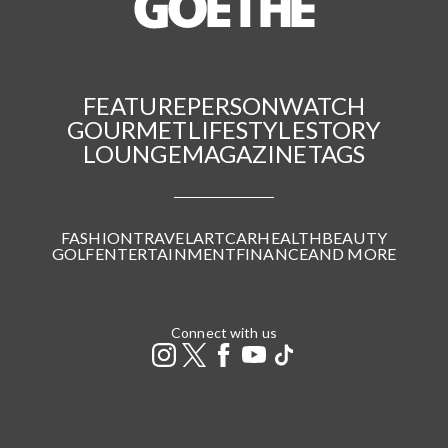
FEATURE
PERSON
WATCH
GOURMET
LIFESTYLE
STORY
LOUNGE
MAGAZINE
TAGS
FASHION
TRAVEL
ART
CAR
HEALTH
BEAUTY
GOLF
ENTERTAINMENT
FINANCE
AND MORE
Connect with us