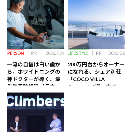
PERSON
PR
2026.7.24
LIFESTYLE
PR
2026.8.6
一流の自信は白い歯か
200万円台からオーナー
ら。ホワイトニングの
になれる、シェア別荘
神ドクターが導く、最
「COCO VILLA
先端予防歯科【ラウン
Owners」3選。すべて
ジ会員特典あり】
が絶景、収益も得られ
るその仕組みとは