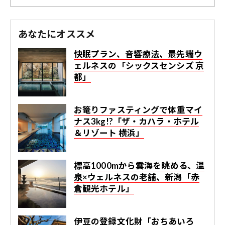
あなたにオススメ
快眠プラン、音響療法、最先端ウ
ェルネスの「シックスセンシズ 京
都」
お篭りファスティングで体重マイ
ナス3kg!?「ザ・カハラ・ホテル
＆リゾート 横浜」
標高1000mから雲海を眺める、温
泉×ウェルネスの老舗、新潟「赤
倉観光ホテル」
伊豆の登録文化財「おちあいろ