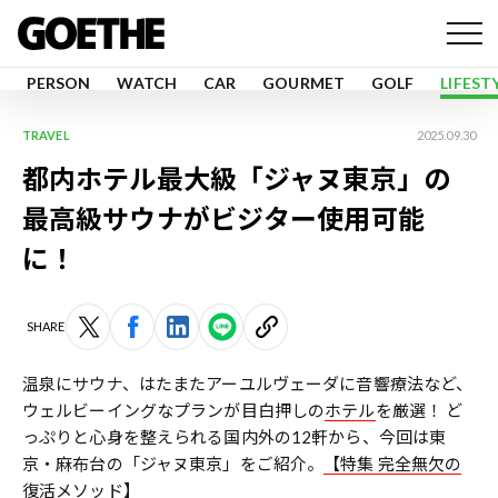
PERSON
WATCH
CAR
GOURMET
GOLF
LIFEST
TRAVEL
2025.09.30
都内ホテル最大級「ジャヌ東京」の
最高級サウナがビジター使用可能
に！
SHARE
温泉にサウナ、はたまたアーユルヴェーダに音響療法など、
ウェルビーイングなプランが目白押しの
ホテル
を厳選！ ど
っぷりと心身を整えられる国内外の12軒から、今回は東
京・麻布台の「ジャヌ東京」をご紹介。
【特集 完全無欠の
復活メソッド】