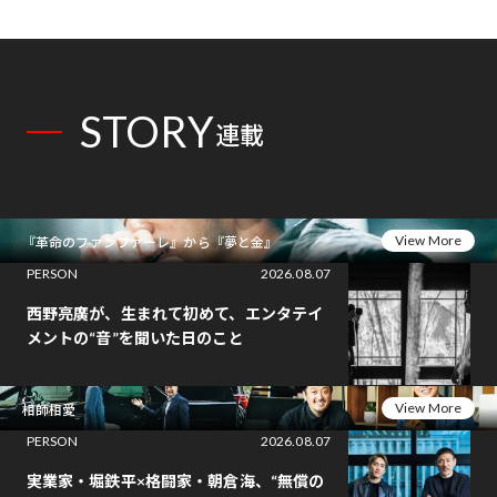
STORY
連載
View More
『革命のファンファーレ』から『夢と金』
PERSON
2026.08.07
西野亮廣が、生まれて初めて、エンタテイ
メントの“音”を聞いた日のこと
View More
相師相愛
PERSON
2026.08.07
実業家・堀鉄平×格闘家・朝倉海、“無償の