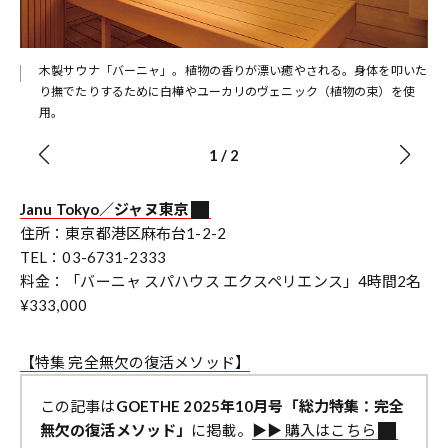
木製サウナ「バーニャ」。植物の香りが漂い癒やされる。身体を叩いた
り撫でたりするために白樺やユーカリのヴェニック（植物の束）を使
用。
1
/
2
Janu Tokyo／ジャヌ東京
住所：東京都港区麻布台1-2-2
TEL：03-6731-2333
料金：「バーニャ スパハウス エクスペリエンス」4時間2名
¥333,000
【特集 完全無欠の復活メソッド】
この記事は
GOETHE 2025年10月号「総力特集：完全
無欠の復活メソッド」
に掲載。
▶︎▶︎ 購入はこちら