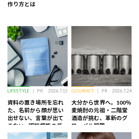
作り方とは
LIFESTYLE
PR
2026.7.15
GOURMET
PR
2026.7.24
資料の置き場所を忘れ
大分から世界へ。100％
た、名前から顔が思い
麦焼酎の元祖・二階堂
出せない、言葉が出て
酒造が挑む、革新のグ
こない…認知機能の低
ローバル戦略
下を救う、脳のインナ