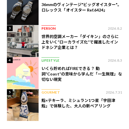
36mmのヴィンテージ"ビッグオイスター"。
ロレックス「オイスター Ref.6424」
3
PERSON
2026.8.2
世界的空調メーカー「ダイキン」のさらに
上をいく“ローカライズ化”で躍進したイン
ドネシア企業とは？
4
LIFESTYLE
2026.8.3
いくら貯めればFIREできる？ 動
詞“Coast”の意味から学んだ「一生無理」な
切ない現実
5
GOURMET
2026.7.31
鮨×テキーラ、ミシュラン1つ星「宇田津
鮨」で体験した、大人の新ペアリング