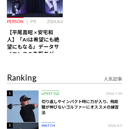
PERSON
PR
2026.8.6
【平尾喜昭 × 安宅和
人】「AIは希望にも絶
望にもなる」データサ
イエンスの先駆者が語
り合うAI時代の意思決
定
Ranking
人気記事
1
LIFESTYLE
2026.7.30
切り返しやインパクト時に力が入り、飛距
離が伸びないゴルファーにオススメの練習
法
2
WATCH
2026.8.5