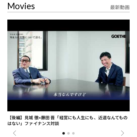
Movies
最新動画
【後編】見城 徹×藤田 晋「経営にも人生にも、近道なんてもの
【
はない」ファイナンス対談
総