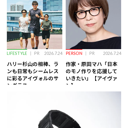
ーケアとは
LIFESTYLE
PR
2026.7.24
PERSON
PR
2026.7.24
ハリー杉山の相棒、ラ
作家・原田マハ「日本
ンも日常もシームレス
のモノ作りを応援して
に彩るアイヴォルのサ
いきたい」【アイヴァ
ングラス
ン】