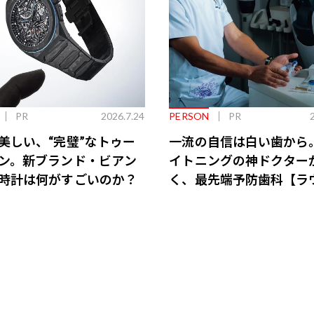
PR
2026.7.24
PERSON
PR
美しい、“完璧”なトゥー
一流の自信は白い歯から
ン。新ブランド・ビアン
イトニングの神ドクター
時計は何がすごいのか？
く、最先端予防歯科【ラ
会員特典あり】