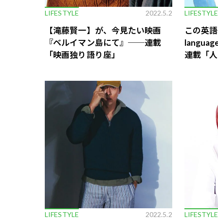
LIFESTYLE
2022.5.2
LIFESTYL
【滝藤賢一】が、今見たい映画
この英語わ
『ベルイマン島にて』──連載
langu
「映画独り語り座」
連載「人の
Vol.142
LIFESTYLE
2022.5.2
LIFESTYL