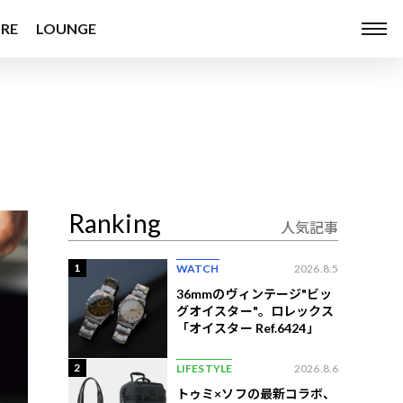
RE
LOUNGE
Ranking
人気記事
1
WATCH
2026.8.5
36mmのヴィンテージ"ビッ
グオイスター"。ロレックス
「オイスター Ref.6424」
2
LIFESTYLE
2026.8.6
トゥミ×ソフの最新コラボ、