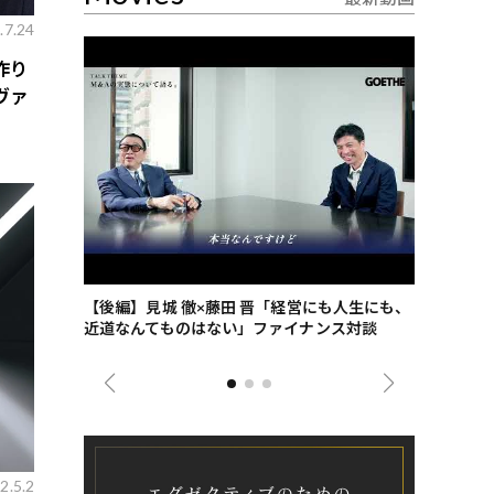
.7.24
作り
ヴァ
ごした、海最
【後編】見城 徹×藤田 晋「経営にも人生にも、
【ゲーテ9
近道なんてものはない」ファイナンス対談
ンタビュー
ジネス戦略
2.5.2