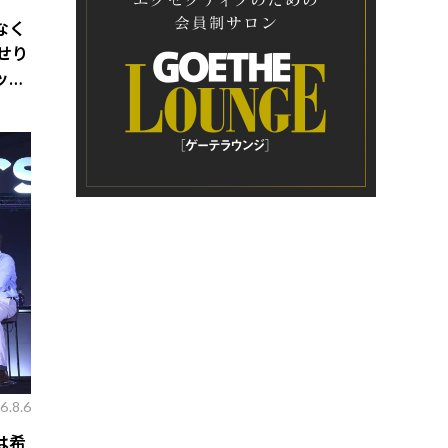
なく
せり
ット
6.8.6
は希