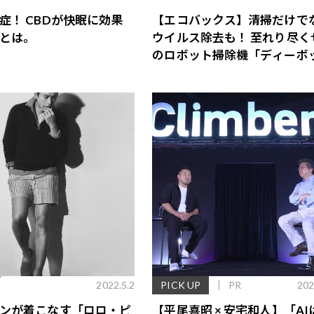
症！ CBDが快眠に効果
【エコバックス】清掃だけで
とは。
ウイルス除去も！ 至れり尽く
のロボット掃除機「ディーボ
X1 オムニ」
E
2022.5.2
PICK UP
PR
202
ンが着こなす「ロロ・ピ
【平尾喜昭 × 安宅和人】「AI