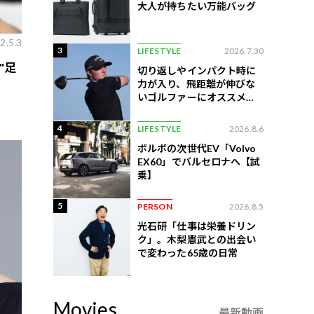
大人が持ちたい万能バッグ
2.5.3
3
LIFESTYLE
2026.7.30
"足
切り返しやインパクト時に
力が入り、飛距離が伸びな
いゴルファーにオススメの
練習法
4
LIFESTYLE
2026.8.6
ボルボの次世代EV「Volvo
EX60」でバルセロナへ【試
乗】
5
PERSON
2026.8.5
光石研「仕事は栄養ドリン
ク」。木梨憲武との出会い
で変わった65歳の日常
Movies
最新動画