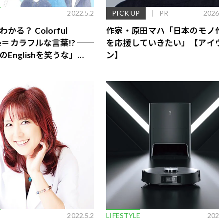
E
2022.5.2
PICK UP
PR
2026
かる？ Colorful
作家・原田マハ「日本のモノ
age＝カラフルな言葉!? ──
を応援していきたい」【アイ
Englishを笑うな」
ン】
歌舞伎俳優・尾上右近が休息を過
前列ホテル「UMITO 熱海 別邸」
E
2022.5.2
LIFESTYLE
202