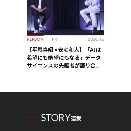
PERSON
PR
2026.8.6
【平尾喜昭 × 安宅和人】「AIは
希望にも絶望にもなる」データ
サイエンスの先駆者が語り合う
AI時代の意思決定
STORY
連載