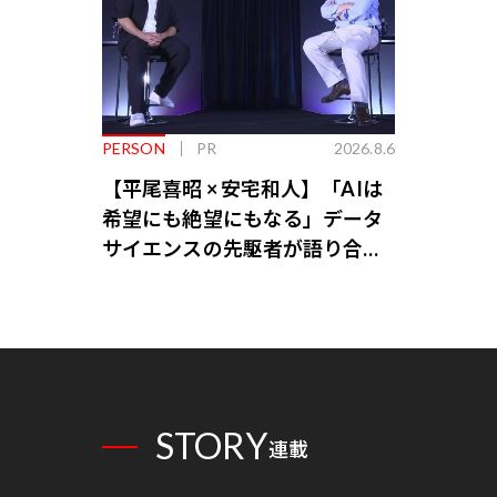
PERSON
PR
2026.8.6
【平尾喜昭 × 安宅和人】「AIは
希望にも絶望にもなる」データ
サイエンスの先駆者が語り合う
AI時代の意思決定
STORY
連載