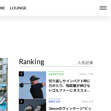
RE
LOUNGE
Ranking
人気記事
1
LIFESTYLE
2026.7.30
切り返しやインパクト時に
力が入り、飛距離が伸びな
いゴルファーにオススメの
練習法
2
WATCH
2026.8.5
36mmのヴィンテージ"ビッ