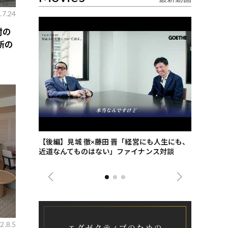
.7.24
酎の
新の
ごした、海最
【後編】見城 徹×藤田 晋「経営にも人生にも、
【ゲーテ9
近道なんてものはない」ファイナンス対談
ンタビュー
ジネス戦略
2.8.5