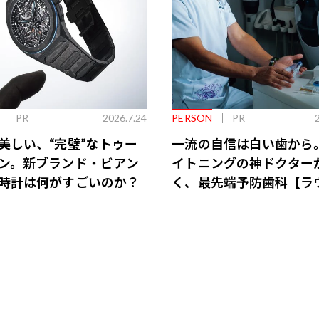
PR
2026.7.24
PERSON
PR
美しい、“完璧”なトゥー
一流の自信は白い歯から
ン。新ブランド・ビアン
イトニングの神ドクター
時計は何がすごいのか？
く、最先端予防歯科【ラ
会員特典あり】