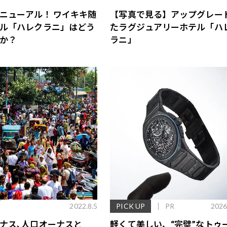
ニューアル！ ワイキキ随
【写真で見る】アップグレー
ル「ハレクラニ」はどう
たラグジュアリーホテル「ハ
か？
ラニ」
E
2022.8.5
PICK UP
PR
2026
ナス､人口オーナスと
軽くて美しい、“完璧”なトゥ