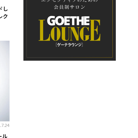
ドし
レク
.7.24
ール