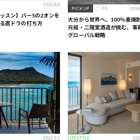
E
2022.8.6
PICK UP
PR
2026
ッスン】パー5の2オンを
大分から世界へ。100％麦焼
る直ドラの打ち方
元祖・二階堂酒造が挑む、革
グローバル戦略
歌舞伎俳優・尾上右近が休息を過
前列ホテル「UMITO 熱海 別邸」
E
2022.8.5
LIFESTYLE
202