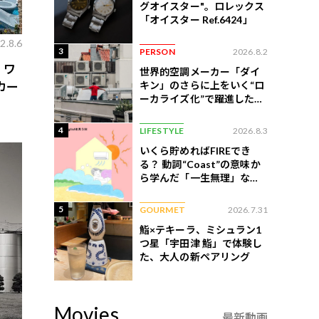
グオイスター"。ロレックス
「オイスター Ref.6424」
2.8.6
3
PERSON
2026.8.2
、ワ
世界的空調メーカー「ダイ
キン」のさらに上をいく“ロ
カー
ーカライズ化”で躍進したイ
ンドネシア企業とは？
4
LIFESTYLE
2026.8.3
いくら貯めればFIREでき
る？ 動詞“Coast”の意味か
ら学んだ「一生無理」な切
ない現実
5
GOURMET
2026.7.31
鮨×テキーラ、ミシュラン1
つ星「宇田津 鮨」で体験し
た、大人の新ペアリング
Movies
最新動画