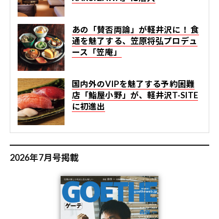
あの「賛否両論」が軽井沢に！ 食
通を魅了する、笠原将弘プロデュ
ース「笠庵」
国内外のVIPを魅了する予約困難
店「鮨屋小野」が、軽井沢T-SITE
に初進出
2026年7月号掲載