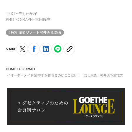
TEXT=牛丸由紀子
PHOTOGRAPH=太田隆生
#特集 偏愛リゾート軽井沢＆熱海
SHARE
HOME
GOURMET
“オーダーメイド調味料”が作れるのはここだけ！「だし尾粂」軽井沢T-SITE店