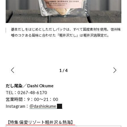
基本だしをはじめとしただしパックは、すべて国産素材を使用。信州味
噌のコクある風味に合わせた「軽井沢だし」は軽井沢店限定だ。
1
/
4
だし尾粂／Dashi Okume
TEL：0267-48-6170
営業時間：9：00〜21：00
Instagram：
＠dashiokume
【特集 偏愛リゾート軽井沢＆熱海】