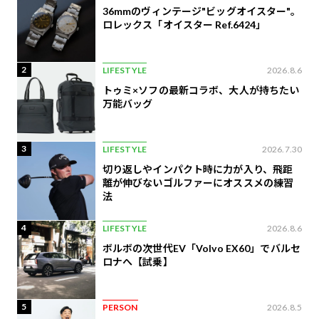
36mmのヴィンテージ"ビッグオイスター"。
ロレックス「オイスター Ref.6424」
2
LIFESTYLE
2026.8.6
トゥミ×ソフの最新コラボ、大人が持ちたい
万能バッグ
3
LIFESTYLE
2026.7.30
切り返しやインパクト時に力が入り、飛距
離が伸びないゴルファーにオススメの練習
法
4
LIFESTYLE
2026.8.6
ボルボの次世代EV「Volvo EX60」でバルセ
ロナへ【試乗】
5
PERSON
2026.8.5