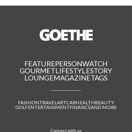
FEATURE
PERSON
WATCH
GOURMET
LIFESTYLE
STORY
LOUNGE
MAGAZINE
TAGS
FASHION
TRAVEL
ART
CAR
HEALTH
BEAUTY
GOLF
ENTERTAINMENT
FINANCE
AND MORE
Connect with us