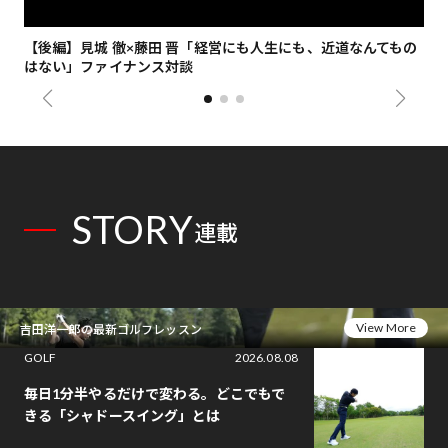
【後編】見城 徹×藤田 晋「経営にも人生にも、近道なんてもの
【
はない」ファイナンス対談
総
STORY
連載
View More
吉田洋一郎の最新ゴルフレッスン
GOLF
2026.08.08
毎日1分半やるだけで変わる。どこでもで
きる「シャドースイング」とは