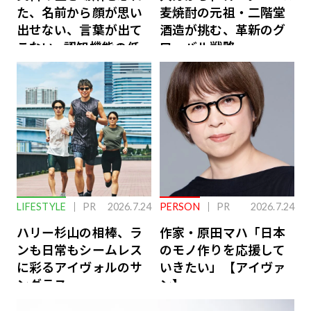
た、名前から顔が思い
麦焼酎の元祖・二階堂
出せない、言葉が出て
酒造が挑む、革新のグ
こない…認知機能の低
ローバル戦略
下を救う、脳のインナ
ーケアとは
LIFESTYLE
PR
2026.7.24
PERSON
PR
2026.7.24
ハリー杉山の相棒、ラ
作家・原田マハ「日本
ンも日常もシームレス
のモノ作りを応援して
に彩るアイヴォルのサ
いきたい」【アイヴァ
ングラス
ン】