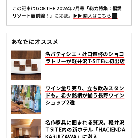
この記事は
GOETHE 2026年7月号「総力特集：偏愛
リゾート最前線！」
に掲載。
▶︎▶︎ 購入はこちら
あなたにオススメ
名パティシエ・辻口博啓のショコ
ラトリーが軽井沢T-SITEに初出店
ワイン量り売り、立ち飲みスタン
ドも。希少銘柄が揃う長野ワイン
ショップ2選
名作家具に囲まれる贅沢。軽井沢
T-SITE内の新ホテル「HACIENDA
KARUIZAWA」に潜入