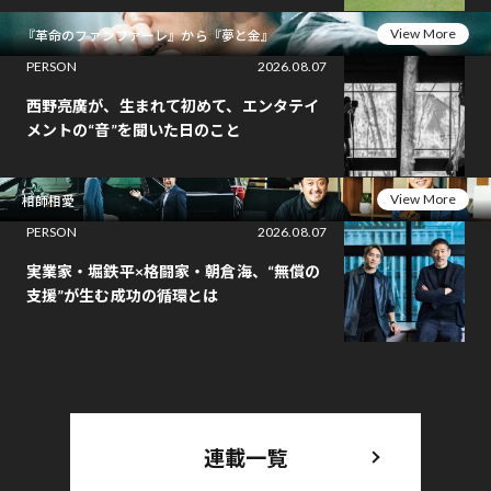
View More
『革命のファンファーレ』から『夢と金』
PERSON
2026.08.07
西野亮廣が、生まれて初めて、エンタテイ
メントの“音”を聞いた日のこと
View More
相師相愛
PERSON
2026.08.07
実業家・堀鉄平×格闘家・朝倉海、“無償の
支援”が生む成功の循環とは
連載一覧