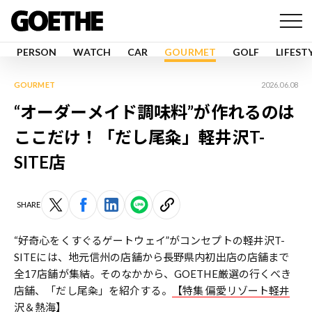
PERSON
WATCH
CAR
GOURMET
GOLF
LIFEST
GOURMET
2026.06.08
“オーダーメイド調味料”が作れるのは
ここだけ！「だし尾粂」軽井沢T-
SITE店
SHARE
“好奇心をくすぐるゲートウェイ”がコンセプトの軽井沢T-
SITEには、地元信州の店舗から長野県内初出店の店舗まで
全17店舗が集結。そのなかから、GOETHE厳選の行くべき
店舗、「だし尾粂」を紹介する。
【特集 偏愛リゾート軽井
沢＆熱海】