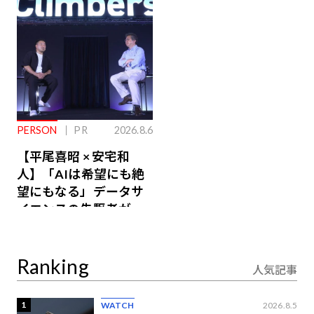
るその仕組みとは
PERSON
PR
2026.8.6
【平尾喜昭 × 安宅和
人】「AIは希望にも絶
望にもなる」データサ
イエンスの先駆者が語
り合うAI時代の意思決
定
Ranking
人気記事
1
WATCH
2026.8.5