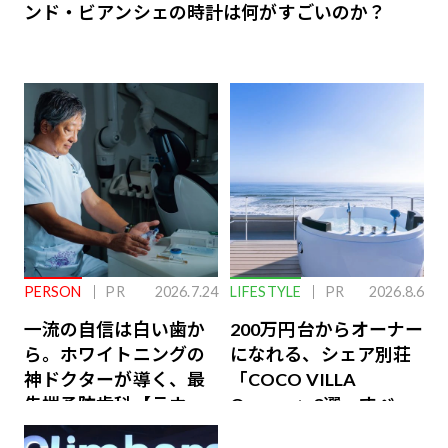
ンド・ビアンシェの時計は何がすごいのか？
PERSON
PR
2026.7.24
LIFESTYLE
PR
2026.8.6
一流の自信は白い歯か
200万円台からオーナー
ら。ホワイトニングの
になれる、シェア別荘
神ドクターが導く、最
「COCO VILLA
先端予防歯科【ラウン
Owners」3選。すべて
ジ会員特典あり】
が絶景、収益も得られ