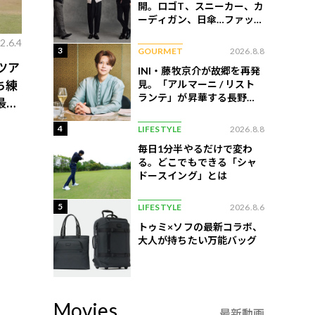
開。ロゴT、スニーカー、カ
ーディガン、日傘…ファッシ
ョンのこだわりを告白
2.6.4
3
GOURMET
2026.8.8
ツア
INI・藤牧京介が故郷を再発
見。「アルマーニ / リスト
ち練
ランテ」が昇華する長野の
最新
美食
4
LIFESTYLE
2026.8.8
毎日1分半やるだけで変わ
る。どこでもできる「シャ
ドースイング」とは
5
LIFESTYLE
2026.8.6
トゥミ×ソフの最新コラボ、
大人が持ちたい万能バッグ
Movies
最新動画