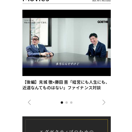
ごした、海最
【後編】見城 徹×藤田 晋「経営にも人生にも、
【ゲーテ9
近道なんてものはない」ファイナンス対談
ンタビュー
ジネス戦略