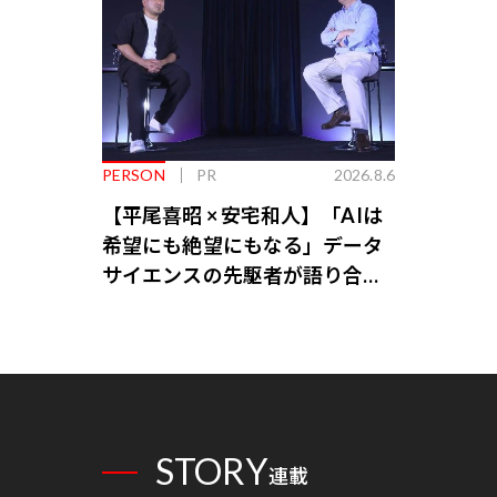
PERSON
PR
2026.8.6
【平尾喜昭 × 安宅和人】「AIは
希望にも絶望にもなる」データ
サイエンスの先駆者が語り合う
AI時代の意思決定
STORY
連載