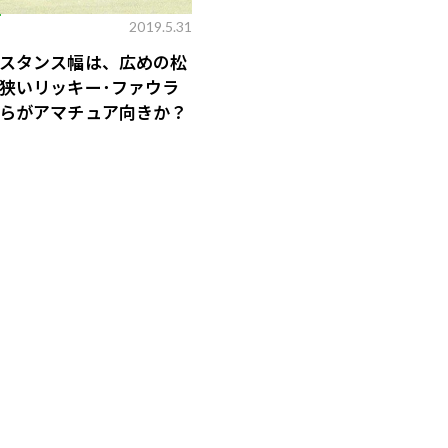
E
2019.5.31
スタンス幅は、広めの松
狭いリッキー･ファウラ
らがアマチュア向きか？
歌舞伎俳優・尾上右近が休息を過
前列ホテル「UMITO 熱海 別邸」