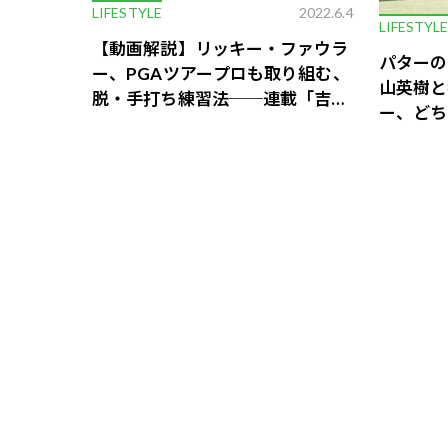
LIFESTYLE
2022.6.4
LIFESTYL
【動画解説】リッキー・ファウラ
パターの
ー、PGAツアープロも取り組む、
山英樹と
脱・手打ち練習法──連載「吉田
ー、どち
洋一郎の最新ゴルフレッスン」
Vol.195