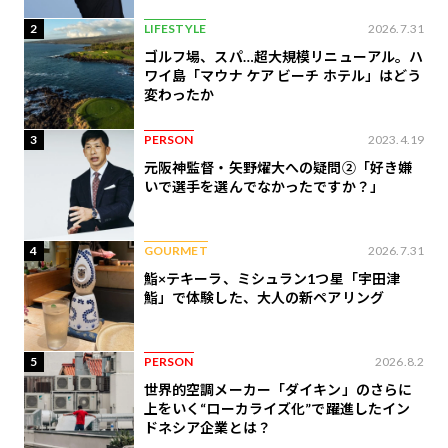
2
LIFESTYLE
2026.7.31
ゴルフ場、スパ…超大規模リニューアル。ハ
ワイ島「マウナ ケア ビーチ ホテル」はどう
変わったか
3
PERSON
2023.4.19
元阪神監督・矢野燿大への疑問②「好き嫌
いで選手を選んでなかったですか？」
4
GOURMET
2026.7.31
鮨×テキーラ、ミシュラン1つ星「宇田津
鮨」で体験した、大人の新ペアリング
5
PERSON
2026.8.2
世界的空調メーカー「ダイキン」のさらに
上をいく“ローカライズ化”で躍進したイン
ドネシア企業とは？