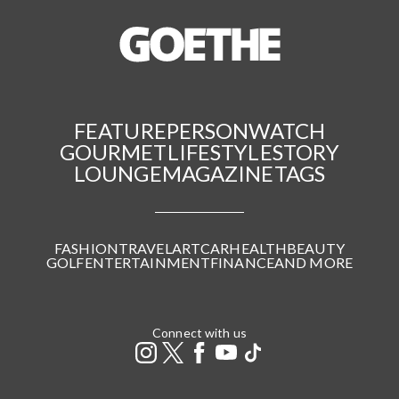
FEATURE
PERSON
WATCH
GOURMET
LIFESTYLE
STORY
LOUNGE
MAGAZINE
TAGS
FASHION
TRAVEL
ART
CAR
HEALTH
BEAUTY
GOLF
ENTERTAINMENT
FINANCE
AND MORE
Connect with us