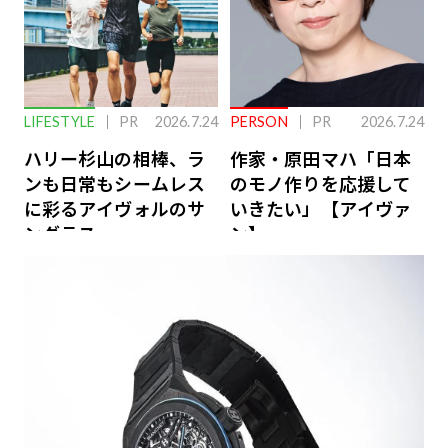
LIFESTYLE
PR
2026.7.24
PERSON
PR
2026.7.24
ハリー杉山の相棒、ラ
作家・原田マハ「日本
ンも日常もシームレス
のモノ作りを応援して
に彩るアイヴォルのサ
いきたい」【アイヴァ
ングラス
ン】