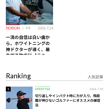
PERSON
PR
2026.7.24
一流の自信は白い歯か
ら。ホワイトニングの
神ドクターが導く、最
先端予防歯科【ラウン
ジ会員特典あり】
Ranking
人気記事
1
LIFESTYLE
2026.7.30
切り返しやインパクト時に力が入り、飛距
離が伸びないゴルファーにオススメの練習
法