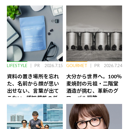
LIFESTYLE
PR
2026.7.15
GOURMET
PR
2026.7.24
資料の置き場所を忘れ
大分から世界へ。100％
た、名前から顔が思い
麦焼酎の元祖・二階堂
出せない、言葉が出て
酒造が挑む、革新のグ
こない…認知機能の低
ローバル戦略
下を救う、脳のインナ
ーケアとは